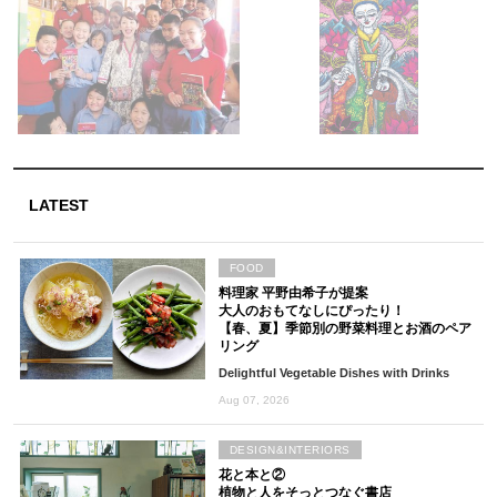
LATEST
FOOD
料理家 平野由希子が提案
大人のおもてなしにぴったり！
【春、夏】季節別の野菜料理とお酒のペア
リング
Delightful Vegetable Dishes with Drinks
Aug 07, 2026
DESIGN&INTERIORS
花と本と②
植物と人をそっとつなぐ書店