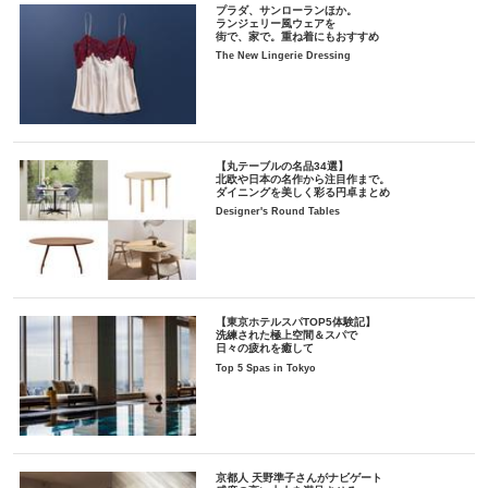
プラダ、サンローランほか。
ランジェリー風ウェアを
街で、家で。重ね着にもおすすめ
The New Lingerie Dressing
【丸テーブルの名品34選】
北欧や日本の名作から注目作まで。
ダイニングを美しく彩る円卓まとめ
Designer's Round Tables
【東京ホテルスパTOP5体験記】
洗練された極上空間＆スパで
日々の疲れを癒して
Top 5 Spas in Tokyo
京都人 天野準子さんがナビゲート