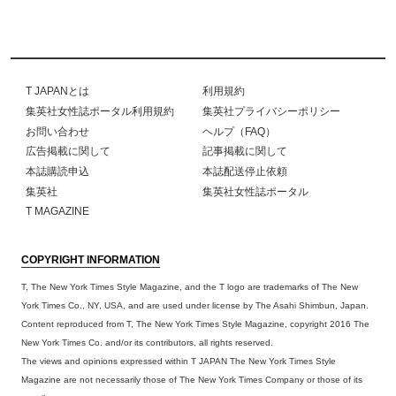
T JAPANとは
利用規約
集英社女性誌ポータル利用規約
集英社プライバシーポリシー
お問い合わせ
ヘルプ（FAQ）
広告掲載に関して
記事掲載に関して
本誌購読申込
本誌配送停止依頼
集英社
集英社女性誌ポータル
T MAGAZINE
COPYRIGHT INFORMATION
T, The New York Times Style Magazine, and the T logo are trademarks of The New
York Times Co., NY, USA, and are used under license by The Asahi Shimbun, Japan.
Content reproduced from T, The New York Times Style Magazine, copyright 2016 The
New York Times Co. and/or its contributors, all rights reserved.
The views and opinions expressed within T JAPAN The New York Times Style
Magazine are not necessarily those of The New York Times Company or those of its