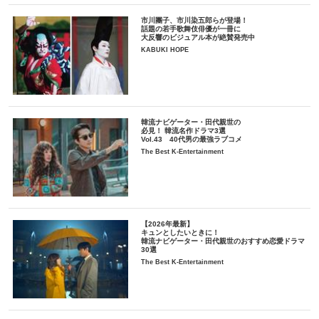
市川團子、市川染五郎らが登場！
話題の若手歌舞伎俳優が一冊に
大反響のビジュアル本が絶賛発売中
KABUKI HOPE
韓流ナビゲーター・田代親世の
必見！ 韓流名作ドラマ3選
Vol.43 40代男の最強ラブコメ
The Best K-Entertainment
【2026年最新】
キュンとしたいときに！
韓流ナビゲーター・田代親世のおすすめ恋愛ドラマ
30選
The Best K-Entertainment