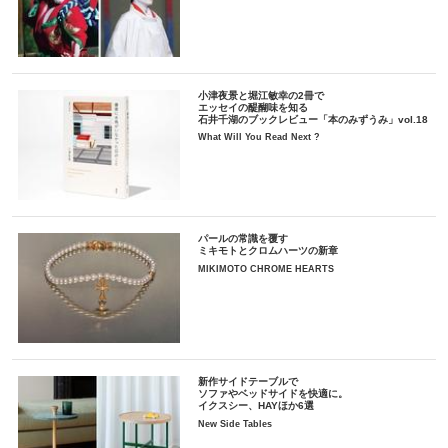
小津夜景と堀江敏幸の2冊で
エッセイの醍醐味を知る
石井千湖のブックレビュー「本のみずうみ」vol.18
What Will You Read Next ?
パールの常識を覆す
ミキモトとクロムハーツの新章
MIKIMOTO CHROME HEARTS
新作サイドテーブルで
ソファやベッドサイドを快適に。
イクスシー、HAYほか6選
New Side Tables