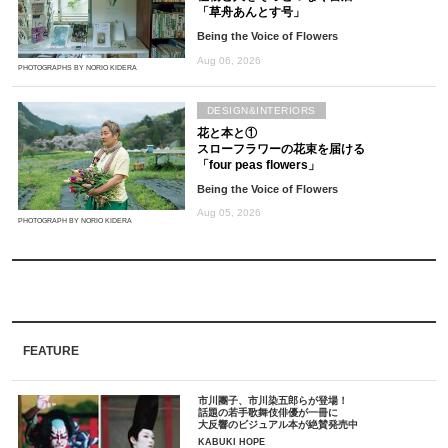
「草舟あんとす号」
Being the Voice of Flowers
Aug 06, 2026
PHOTOGRAPHS BY NORIO KIDERA
DESIGN&INTERIORS
花と本と①
スローフラワーの花束を届ける
「four peas flowers」
Being the Voice of Flowers
Aug 05, 2026
PHOTOGRAPH BY NORIO KIDERA
FEATURE
市川團子、市川染五郎らが登場！
話題の若手歌舞伎俳優が一冊に
大反響のビジュアル本が絶賛発売中
KABUKI HOPE