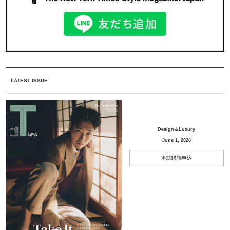
LATEST ISSUE
Design＆Luxury
June 1, 2026
本誌購読申込