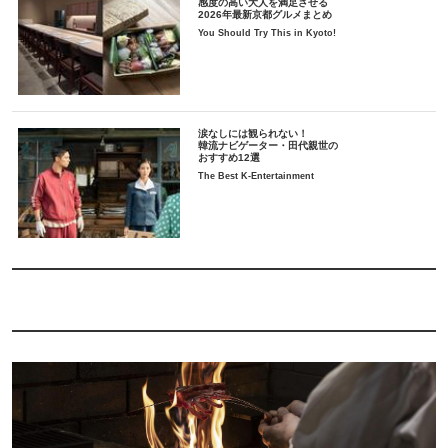
感度の高い大人を満足させる
2026年最新京都グルメまとめ
You Should Try This in Kyoto!
涙なしには観られない！
韓流ナビゲーター・田代親世の
おすすめ12選
The Best K-Entertainment