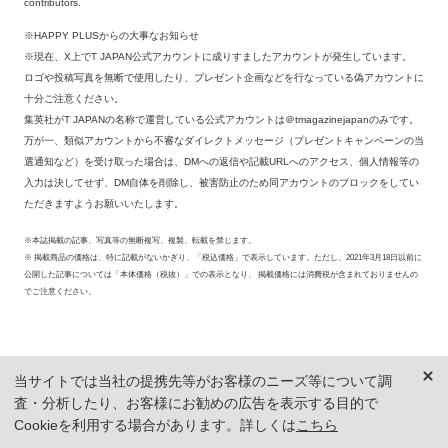
contributors.
※HAPPY PLUSからの大事なお知らせ
※現在、X上でT JAPAN公式アカウントに成りすましたアカウントが発生しています。
ロゴや投稿写真を無断で使用したり、プレゼント企画などを行なっている偽アカウントに
十分ご注意ください。
集英社がT JAPANの名称で運営している公式アカウントは＠tmagazinejapanのみです。
万が一、類似アカウントから不審なダイレクトメッセージ（プレゼントキャンペーンの当
選通知など）を受け取った場合は、DMへの返信や記載URLへのアクセス、個人情報等の
入力は決してせず、DM自体を削除し、被害防止のため同アカウントのブロックをしてい
ただきますようお願いいたします。
※本誌掲載の記事、写真等の無断複写、複製、転載を禁じます。
※ 掲載商品の価格は、特に記載がないかぎり、「税込価格」で表示しています。ただし、2021年3月18日以前に
公開した記事については「本体価格（税抜）」での表示となり、 掲載価格には消費税が含まれておりませんの
でご注意ください。
当サイトでは当社の提携先等がお客様のニーズ等について調
査・分析したり、お客様にお勧めの広告を表示する目的で
Cookieを利用する場合があります。詳しくは
こちら