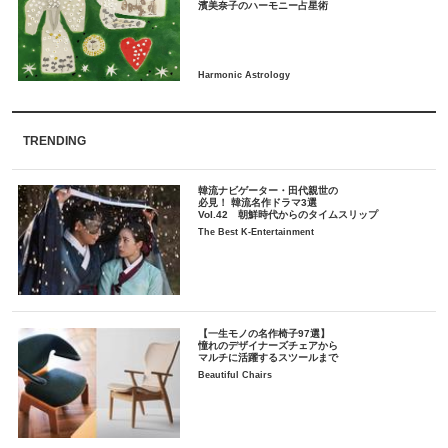
TRENDING
韓流ナビゲーター・田代親世の
必見！ 韓流名作ドラマ3選
Vol.42 朝鮮時代からのタイムスリップ
The Best K-Entertainment
【一生モノの名作椅子97選】
憧れのデザイナーズチェアから
マルチに活躍するスツールまで
Beautiful Chairs