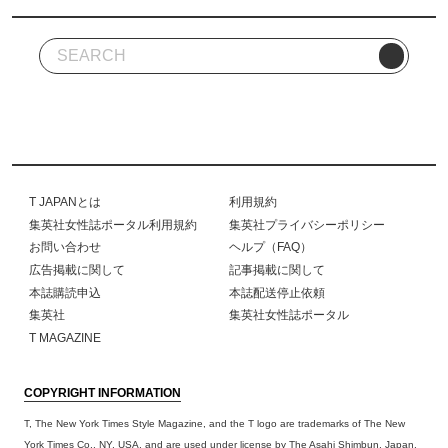
T JAPANとは
利用規約
集英社女性誌ポータル利用規約
集英社プライバシーポリシー
お問い合わせ
ヘルプ（FAQ）
広告掲載に関して
記事掲載に関して
本誌購読申込
本誌配送停止依頼
集英社
集英社女性誌ポータル
T MAGAZINE
COPYRIGHT INFORMATION
T, The New York Times Style Magazine, and the T logo are trademarks of The New
York Times Co., NY, USA, and are used under license by The Asahi Shimbun, Japan.