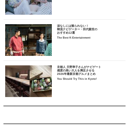
涙なしには観られない！
韓流ナビゲーター・田代親世の
おすすめ12選
The Best K-Entertainment
京都人 天野準子さんがナビゲート
感度の高い大人を満足させる
2026年最新京都グルメまとめ
You Should Try This in Kyoto!