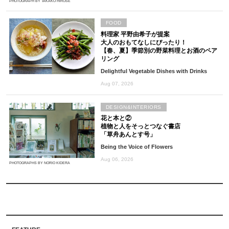
PHOTOGRAPH BY TAKAKO HIROSE
FOOD
料理家 平野由希子が提案
大人のおもてなしにぴったり！
【春、夏】季節別の野菜料理とお酒のペア
リング
Delightful Vegetable Dishes with Drinks
Aug 07, 2026
DESIGN&INTERIORS
花と本と②
植物と人をそっとつなぐ書店
「草舟あんとす号」
Being the Voice of Flowers
Aug 06, 2026
PHOTOGRAPHS BY NORIO KIDERA