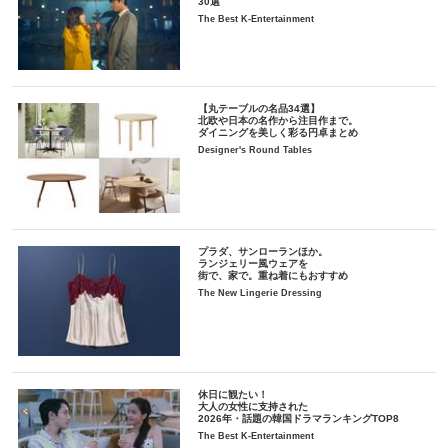
30選
The Best K-Entertainment
【丸テーブルの名品34選】
北欧や日本の名作から注目作まで。
ダイニングを美しく彩る円卓まとめ
Designer's Round Tables
プラダ、サンローランほか。
ランジェリー風ウェアを
街で、家で。重ね着にもおすすめ
The New Lingerie Dressing
休日に観たい！
大人の女性に支持された
2026年・話題の韓国ドラマランキングTOP8
The Best K-Entertainment