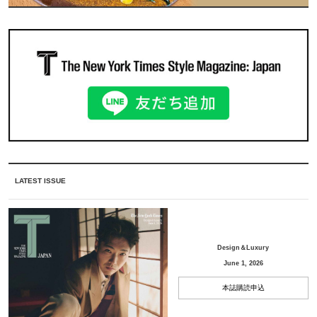
LATEST ISSUE
Design＆Luxury
June 1, 2026
本誌購読申込