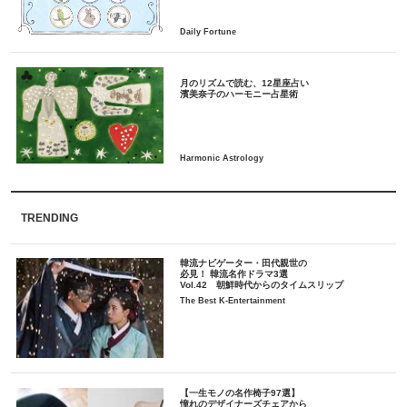
月のリズムで読む、12星座占い
TRENDING
韓流ナビゲーター・田代親世の
必見！ 韓流名作ドラマ3選
Vol.42 朝鮮時代からのタイムスリップ
The Best K-Entertainment
【一生モノの名作椅子97選】
憧れのデザイナーズチェアから