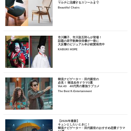
マルチに活躍するスツールまで
Beautiful Chairs
市川團子、市川染五郎らが登場！
話題の若手歌舞伎俳優が一冊に
大反響のビジュアル本が絶賛発売中
KABUKI HOPE
韓流ナビゲーター・田代親世の
必見！ 韓流名作ドラマ3選
Vol.43 40代男の最強ラブコメ
The Best K-Entertainment
【2026年最新】
キュンとしたいときに！
韓流ナビゲーター・田代親世のおすすめ恋愛ドラマ