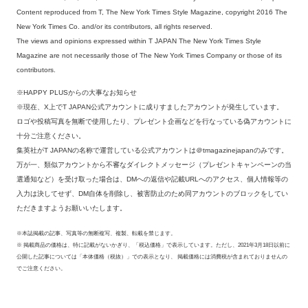
Content reproduced from T, The New York Times Style Magazine, copyright 2016 The
New York Times Co. and/or its contributors, all rights reserved.
The views and opinions expressed within T JAPAN The New York Times Style
Magazine are not necessarily those of The New York Times Company or those of its
contributors.
※HAPPY PLUSからの大事なお知らせ
※現在、X上でT JAPAN公式アカウントに成りすましたアカウントが発生しています。
ロゴや投稿写真を無断で使用したり、プレゼント企画などを行なっている偽アカウントに
十分ご注意ください。
集英社がT JAPANの名称で運営している公式アカウントは＠tmagazinejapanのみです。
万が一、類似アカウントから不審なダイレクトメッセージ（プレゼントキャンペーンの当
選通知など）を受け取った場合は、DMへの返信や記載URLへのアクセス、個人情報等の
入力は決してせず、DM自体を削除し、被害防止のため同アカウントのブロックをしてい
ただきますようお願いいたします。
※本誌掲載の記事、写真等の無断複写、複製、転載を禁じます。
※ 掲載商品の価格は、特に記載がないかぎり、「税込価格」で表示しています。ただし、2021年3月18日以前に
公開した記事については「本体価格（税抜）」での表示となり、 掲載価格には消費税が含まれておりませんの
でご注意ください。