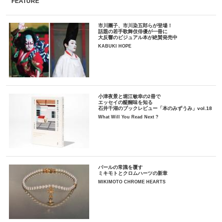
FEATURE
市川團子、市川染五郎らが登場！
話題の若手歌舞伎俳優が一冊に
大反響のビジュアル本が絶賛発売中
KABUKI HOPE
小津夜景と堀江敏幸の2冊で
エッセイの醍醐味を知る
石井千湖のブックレビュー「本のみずうみ」vol.18
What Will You Read Next ?
パールの常識を覆す
ミキモトとクロムハーツの新章
MIKIMOTO CHROME HEARTS