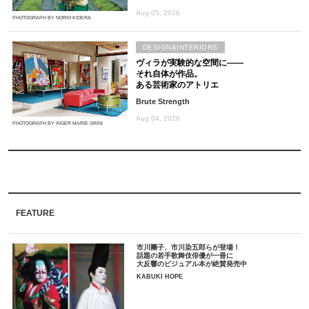
Aug 05, 2026
PHOTOGRAPH BY NORIO KIDERA
DESIGN&INTERIORS
ヴィラが実験的な空間に――
それ自体が作品。
ある芸術家のアトリエ
Brute Strength
Aug 04, 2026
PHOTOGRAPH BY INGER MARIE GRINI
FEATURE
市川團子、市川染五郎らが登場！
話題の若手歌舞伎俳優が一冊に
大反響のビジュアル本が絶賛発売中
KABUKI HOPE