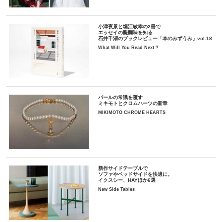
小津夜景と堀江敏幸の2冊で
エッセイの醍醐味を知る
石井千湖のブックレビュー「本のみずうみ」vol.18
What Will You Read Next ?
パールの常識を覆す
ミキモトとクロムハーツの新章
MIKIMOTO CHROME HEARTS
新作サイドテーブルで
ソファやベッドサイドを快適に。
イクスシー、HAYほか6選
New Side Tables