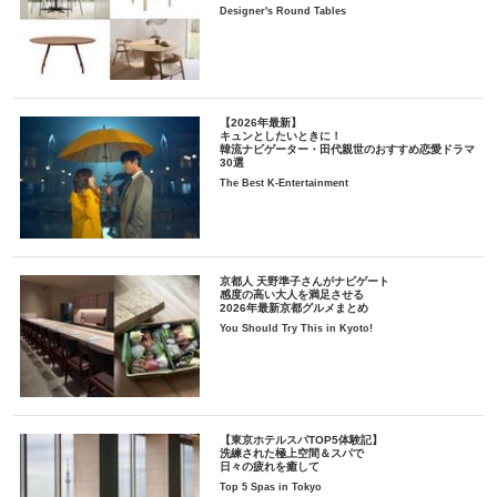
Designer's Round Tables
【2026年最新】
キュンとしたいときに！
韓流ナビゲーター・田代親世のおすすめ恋愛ドラマ
30選
The Best K-Entertainment
京都人 天野準子さんがナビゲート
感度の高い大人を満足させる
2026年最新京都グルメまとめ
You Should Try This in Kyoto!
【東京ホテルスパTOP5体験記】
洗練された極上空間＆スパで
日々の疲れを癒して
Top 5 Spas in Tokyo