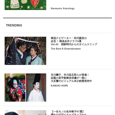
TRENDING
韓流ナビゲーター・田代親世の
必見！ 韓流名作ドラマ3選
Vol.42 朝鮮時代からのタイムスリップ
The Best K-Entertainment
市川團子、市川染五郎らが登場！
話題の若手歌舞伎俳優が一冊に
大反響のビジュアル本が絶賛発売中
KABUKI HOPE
【一生モノの名作椅子97選】
憧れのデザイナーズチェアから