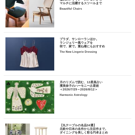
マルチに活躍するスツールまで
Beautiful Chairs
プラダ、サンローランほか。
ランジェリー風ウェアを
街で、家で。重ね着にもおすすめ
The New Lingerie Dressing
月のリズムで読む、12星座占い
濱美奈子のハーモニー占星術
＜2026/7/29～2026/8/12＞
Harmonic Astrology
【丸テーブルの名品34選】
北欧や日本の名作から注目作まで。
ダイニングを美しく彩る円卓まとめ