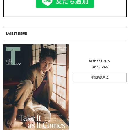
LATEST ISSUE
Design＆Luxury
June 1, 2026
本誌購読申込