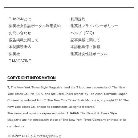
T JAPANとは
利用規約
集英社女性誌ポータル利用規約
集英社プライバシーポリシー
お問い合わせ
ヘルプ（FAQ）
広告掲載に関して
記事掲載に関して
本誌購読申込
本誌配送停止依頼
集英社
集英社女性誌ポータル
T MAGAZINE
COPYRIGHT INFORMATION
T, The New York Times Style Magazine, and the T logo are trademarks of The New
York Times Co., NY, USA, and are used under license by The Asahi Shimbun, Japan.
Content reproduced from T, The New York Times Style Magazine, copyright 2016 The
New York Times Co. and/or its contributors, all rights reserved.
The views and opinions expressed within T JAPAN The New York Times Style
Magazine are not necessarily those of The New York Times Company or those of its
contributors.
※HAPPY PLUSからの大事なお知らせ