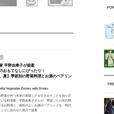
FO
D
家 平野由希子が提案
のおもてなしにぴったり！
、夏】季節別の野菜料理とお酒のペアリン
TR
htful Vegetable Dishes with Drinks
の野菜が持つ本来の美味しさを引き出すことを知り尽
ている料理家・平野由希子さんが、季節ごとの旬の野
作るお料理と、相性のよいお酒のペアリングを、時代
レンドに合わせた視点で提案