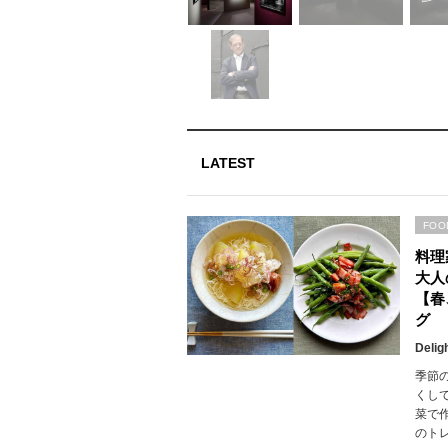
LATEST
FOO
料理
大人
【春
グ
Delig
季節
くし
菜で
のト