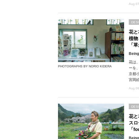
Aug 07
DES
花と
植物
「草
Being
花は
PHOTOGRAPHS BY NORIO KIDERA
ーを
京都
宮岡
Aug 06
DES
花と
スロ
「fou
Being