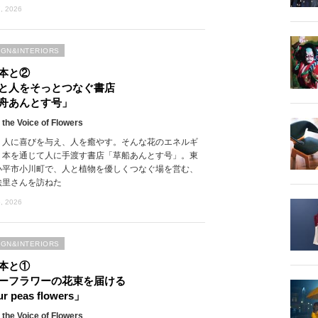
, 2026
IGN&INTERIORS
本と②
と人をそっとつなぐ書店
舟あんとす号」
 the Voice of Flowers
、人に喜びを与え、人を癒やす。そんな花のエネルギ
、本を通じて人に手渡す書店「草船あんとす号」。東
小平市小川町で、人と植物を優しくつなぐ場を営む、
絵里さんを訪ねた
, 2026
IGN&INTERIORS
本と①
ーフラワーの花束を届ける
r peas flowers」
 the Voice of Flowers