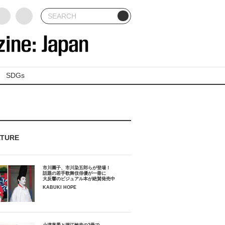
SDGs
ATURE
市川團子、市川染五郎らが登場！
話題の若手歌舞伎俳優が一冊に
大反響のビジュアル本が絶賛発売中
KABUKI HOPE