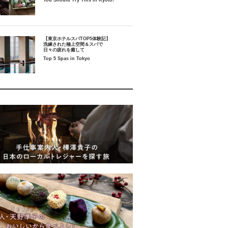
You Should Try This in Kyoto!
【東京ホテルスパTOP5体験記】
洗練された極上空間＆スパで
日々の疲れを癒して
Top 5 Spas in Tokyo