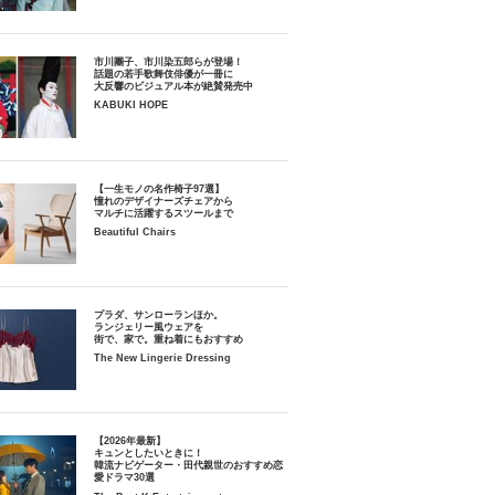
市川團子、市川染五郎らが登場！
話題の若手歌舞伎俳優が一冊に
大反響のビジュアル本が絶賛発売中
KABUKI HOPE
【一生モノの名作椅子97選】
憧れのデザイナーズチェアから
マルチに活躍するスツールまで
Beautiful Chairs
プラダ、サンローランほか。
ランジェリー風ウェアを
街で、家で。重ね着にもおすすめ
The New Lingerie Dressing
【2026年最新】
キュンとしたいときに！
韓流ナビゲーター・田代親世のおすすめ恋
愛ドラマ30選