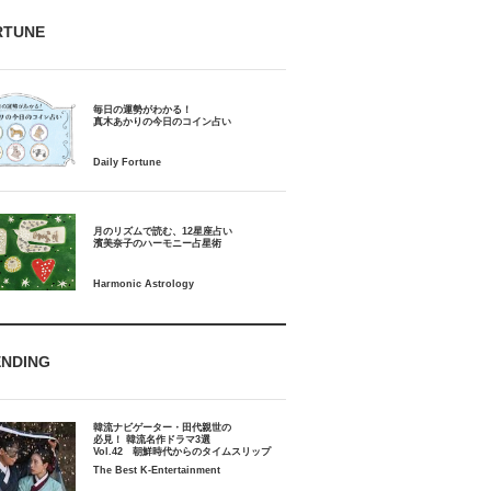
RTUNE
毎日の運勢がわかる！
月のリズムで読む、12星座占い
ENDING
韓流ナビゲーター・田代親世の
必見！ 韓流名作ドラマ3選
Vol.42 朝鮮時代からのタイムスリップ
The Best K-Entertainment