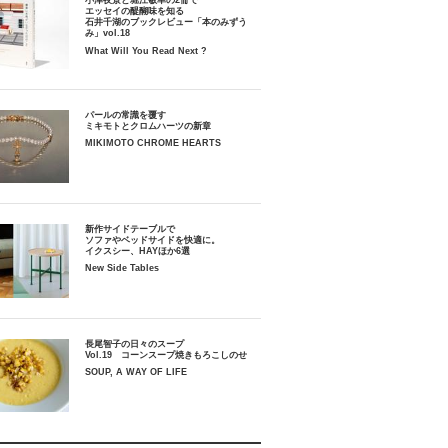
小津夜景と堀江敏幸の2冊で
エッセイの醍醐味を知る
石井千湖のブックレビュー「本のみずう
み」vol.18
What Will You Read Next ?
パールの常識を覆す
ミキモトとクロムハーツの新章
MIKIMOTO CHROME HEARTS
新作サイドテーブルで
ソファやベッドサイドを快適に。
イクスシー、HAYほか6選
New Side Tables
長尾智子の日々のスープ
Vol.19 コーンスープ焼きもろこしのせ
SOUP, A WAY OF LIFE