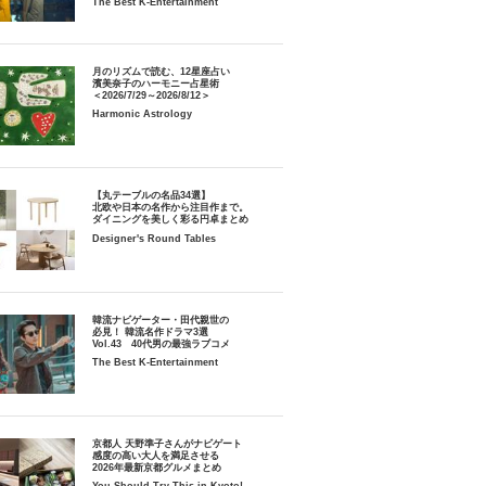
The Best K-Entertainment
月のリズムで読む、12星座占い
濱美奈子のハーモニー占星術
＜2026/7/29～2026/8/12＞
Harmonic Astrology
【丸テーブルの名品34選】
北欧や日本の名作から注目作まで。
ダイニングを美しく彩る円卓まとめ
Designer's Round Tables
韓流ナビゲーター・田代親世の
必見！ 韓流名作ドラマ3選
Vol.43 40代男の最強ラブコメ
The Best K-Entertainment
京都人 天野準子さんがナビゲート
感度の高い大人を満足させる
2026年最新京都グルメまとめ