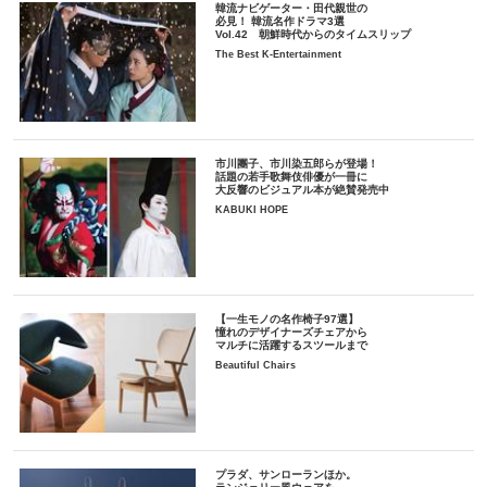
韓流ナビゲーター・田代親世の
必見！ 韓流名作ドラマ3選
Vol.42 朝鮮時代からのタイムスリップ
The Best K-Entertainment
市川團子、市川染五郎らが登場！
話題の若手歌舞伎俳優が一冊に
大反響のビジュアル本が絶賛発売中
KABUKI HOPE
【一生モノの名作椅子97選】
憧れのデザイナーズチェアから
マルチに活躍するスツールまで
Beautiful Chairs
プラダ、サンローランほか。