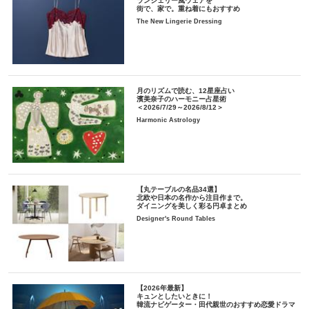
ランジェリー風ウェアを
街で、家で。重ね着にもおすすめ
The New Lingerie Dressing
月のリズムで読む、12星座占い
濱美奈子のハーモニー占星術
＜2026/7/29～2026/8/12＞
Harmonic Astrology
【丸テーブルの名品34選】
北欧や日本の名作から注目作まで。
ダイニングを美しく彩る円卓まとめ
Designer's Round Tables
【2026年最新】
キュンとしたいときに！
韓流ナビゲーター・田代親世のおすすめ恋愛ドラマ