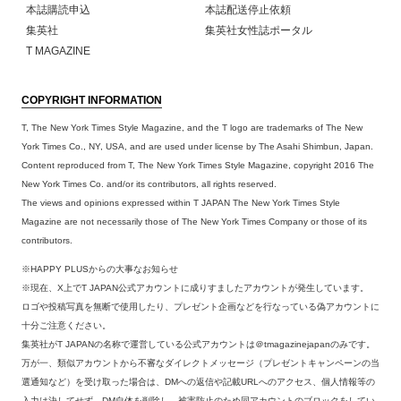
本誌購読申込
本誌配送停止依頼
集英社
集英社女性誌ポータル
T MAGAZINE
COPYRIGHT INFORMATION
T, The New York Times Style Magazine, and the T logo are trademarks of The New
York Times Co., NY, USA, and are used under license by The Asahi Shimbun, Japan.
Content reproduced from T, The New York Times Style Magazine, copyright 2016 The
New York Times Co. and/or its contributors, all rights reserved.
The views and opinions expressed within T JAPAN The New York Times Style
Magazine are not necessarily those of The New York Times Company or those of its
contributors.
※HAPPY PLUSからの大事なお知らせ
※現在、X上でT JAPAN公式アカウントに成りすましたアカウントが発生しています。
ロゴや投稿写真を無断で使用したり、プレゼント企画などを行なっている偽アカウントに
十分ご注意ください。
集英社がT JAPANの名称で運営している公式アカウントは＠tmagazinejapanのみです。
万が一、類似アカウントから不審なダイレクトメッセージ（プレゼントキャンペーンの当
選通知など）を受け取った場合は、DMへの返信や記載URLへのアクセス、個人情報等の
入力は決してせず、DM自体を削除し、被害防止のため同アカウントのブロックをしてい