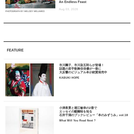
An Endless Feast
Aug 03, 2026
PHOTOGRAPH BY MELODY MELAMED
FEATURE
市川團子、市川染五郎らが登場！
話題の若手歌舞伎俳優が一冊に
大反響のビジュアル本が絶賛発売中
KABUKI HOPE
小津夜景と堀江敏幸の2冊で
エッセイの醍醐味を知る
石井千湖のブックレビュー「本のみずうみ」vol.18
What Will You Read Next ?