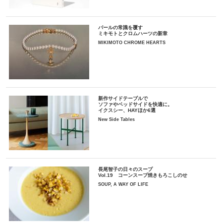
パールの常識を覆す
ミキモトとクロムハーツの新章
MIKIMOTO CHROME HEARTS
新作サイドテーブルで
ソファやベッドサイドを快適に。
イクスシー、HAYほか6選
New Side Tables
長尾智子の日々のスープ
Vol.19 コーンスープ焼きもろこしのせ
SOUP, A WAY OF LIFE