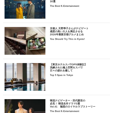
30選
The Best K-Entertainment
京都人 天野準子さんがナビゲート
感度の高い大人を満足させる
2026年最新京都グルメまとめ
You Should Try This in Kyoto!
【東京ホテルスパTOP5体験記】
洗練された極上空間＆スパで
日々の疲れを癒して
Top 5 Spas in Tokyo
韓流ナビゲーター・田代親世の
必見！ 韓流名作ドラマ3選
Vol.41 魅惑のロイヤルラブストーリー
The Best K-Entertainment