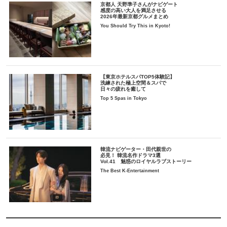
京都人 天野準子さんがナビゲート
感度の高い大人を満足させる
2026年最新京都グルメまとめ
You Should Try This in Kyoto!
【東京ホテルスパTOP5体験記】
洗練された極上空間＆スパで
日々の疲れを癒して
Top 5 Spas in Tokyo
韓流ナビゲーター・田代親世の
必見！ 韓流名作ドラマ3選
Vol.41 魅惑のロイヤルラブストーリー
The Best K-Entertainment