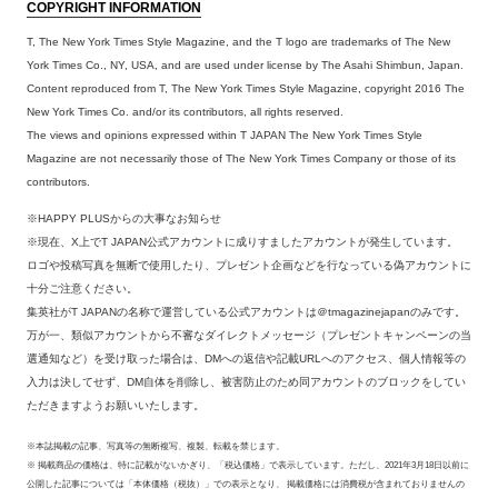
COPYRIGHT INFORMATION
T, The New York Times Style Magazine, and the T logo are trademarks of The New
York Times Co., NY, USA, and are used under license by The Asahi Shimbun, Japan.
Content reproduced from T, The New York Times Style Magazine, copyright 2016 The
New York Times Co. and/or its contributors, all rights reserved.
The views and opinions expressed within T JAPAN The New York Times Style
Magazine are not necessarily those of The New York Times Company or those of its
contributors.
※HAPPY PLUSからの大事なお知らせ
※現在、X上でT JAPAN公式アカウントに成りすましたアカウントが発生しています。
ロゴや投稿写真を無断で使用したり、プレゼント企画などを行なっている偽アカウントに
十分ご注意ください。
集英社がT JAPANの名称で運営している公式アカウントは＠tmagazinejapanのみです。
万が一、類似アカウントから不審なダイレクトメッセージ（プレゼントキャンペーンの当
選通知など）を受け取った場合は、DMへの返信や記載URLへのアクセス、個人情報等の
入力は決してせず、DM自体を削除し、被害防止のため同アカウントのブロックをしてい
ただきますようお願いいたします。
※本誌掲載の記事、写真等の無断複写、複製、転載を禁じます。
※ 掲載商品の価格は、特に記載がないかぎり、「税込価格」で表示しています。ただし、2021年3月18日以前に
公開した記事については「本体価格（税抜）」での表示となり、 掲載価格には消費税が含まれておりませんの