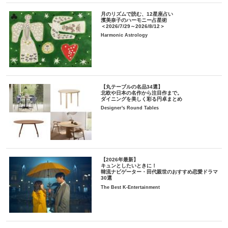
月のリズムで読む、12星座占い
濱美奈子のハーモニー占星術
＜2026/7/29～2026/8/12＞
Harmonic Astrology
【丸テーブルの名品34選】
北欧や日本の名作から注目作まで。
ダイニングを美しく彩る円卓まとめ
Designer's Round Tables
【2026年最新】
キュンとしたいときに！
韓流ナビゲーター・田代親世のおすすめ恋愛ドラマ
30選
The Best K-Entertainment