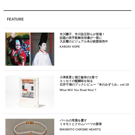
FEATURE
市川團子、市川染五郎らが登場！
話題の若手歌舞伎俳優が一冊に
大反響のビジュアル本が絶賛発売中
KABUKI HOPE
小津夜景と堀江敏幸の2冊で
エッセイの醍醐味を知る
石井千湖のブックレビュー「本のみずうみ」vol.18
What Will You Read Next ?
パールの常識を覆す
ミキモトとクロムハーツの新章
MIKIMOTO CHROME HEARTS