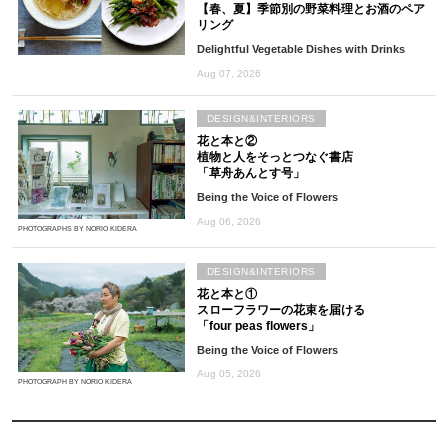
【春、夏】季節別の野菜料理とお酒のペア
リング
Delightful Vegetable Dishes with Drinks
Aug 07, 2026
DESIGN&INTERIORS
花と本と②
植物と人をそっとつなぐ書店
「草舟あんとす号」
Being the Voice of Flowers
Aug 06, 2026
PHOTOGRAPHS BY NORIO KIDERA
DESIGN&INTERIORS
花と本と①
スローフラワーの花束を届ける
「four peas flowers」
Being the Voice of Flowers
Aug 05, 2026
PHOTOGRAPH BY NORIO KIDERA