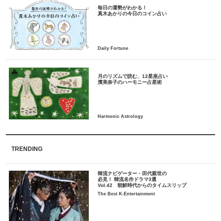
毎日の運勢がわかる！
月のリズムで読む、12星座占い
TRENDING
韓流ナビゲーター・田代親世の
必見！ 韓流名作ドラマ3選
Vol.42 朝鮮時代からのタイムスリップ
The Best K-Entertainment