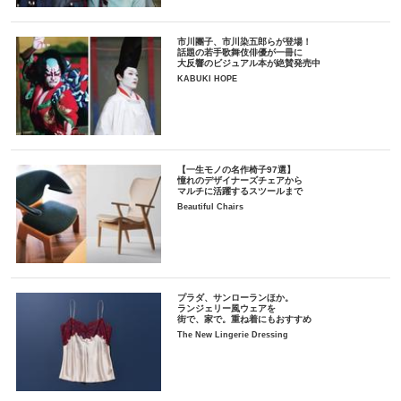
市川團子、市川染五郎らが登場！
話題の若手歌舞伎俳優が一冊に
大反響のビジュアル本が絶賛発売中
KABUKI HOPE
【一生モノの名作椅子97選】
憧れのデザイナーズチェアから
マルチに活躍するスツールまで
Beautiful Chairs
プラダ、サンローランほか。
ランジェリー風ウェアを
街で、家で。重ね着にもおすすめ
The New Lingerie Dressing