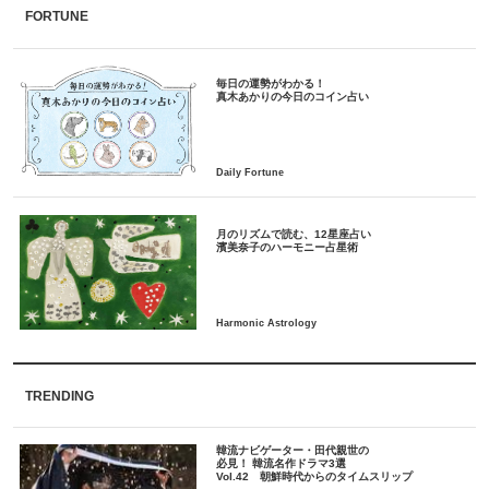
FORTUNE
毎日の運勢がわかる！
月のリズムで読む、12星座占い
TRENDING
韓流ナビゲーター・田代親世の
必見！ 韓流名作ドラマ3選
Vol.42 朝鮮時代からのタイムスリップ