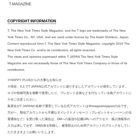
T MAGAZINE
COPYRIGHT INFORMATION
T, The New York Times Style Magazine, and the T logo are trademarks of The New
York Times Co., NY, USA, and are used under license by The Asahi Shimbun, Japan.
Content reproduced from T, The New York Times Style Magazine, copyright 2016 The
New York Times Co. and/or its contributors, all rights reserved.
The views and opinions expressed within T JAPAN The New York Times Style
Magazine are not necessarily those of The New York Times Company or those of its
contributors.
※HAPPY PLUSからの大事なお知らせ
※現在、X上でT JAPAN公式アカウントに成りすましたアカウントが発生しています。
ロゴや投稿写真を無断で使用したり、プレゼント企画などを行なっている偽アカウントに
十分ご注意ください。
集英社がT JAPANの名称で運営している公式アカウントは＠tmagazinejapanのみです。
万が一、類似アカウントから不審なダイレクトメッセージ（プレゼントキャンペーンの当
選通知など）を受け取った場合は、DMへの返信や記載URLへのアクセス、個人情報等の
入力は決してせず、DM自体を削除し、被害防止のため同アカウントのブロックをしてい
ただきますようお願いいたします。