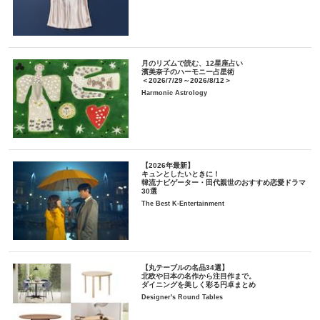
月のリズムで読む、12星座占い
濱美奈子のハーモニー占星術
＜2026/7/29～2026/8/12＞
Harmonic Astrology
【2026年最新】
キュンとしたいときに！
韓流ナビゲーター・田代親世のおすすめ恋愛ドラマ
30選
The Best K-Entertainment
【丸テーブルの名品34選】
北欧や日本の名作から注目作まで。
ダイニングを美しく彩る円卓まとめ
Designer's Round Tables