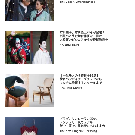
The Best K-Entertainment
市川團子、市川染五郎らが登場！
話題の若手歌舞伎俳優が一冊に
大反響のビジュアル本が絶賛発売中
KABUKI HOPE
【一生モノの名作椅子97選】
憧れのデザイナーズチェアから
マルチに活躍するスツールまで
Beautiful Chairs
プラダ、サンローランほか。
ランジェリー風ウェアを
街で、家で。重ね着にもおすすめ
The New Lingerie Dressing