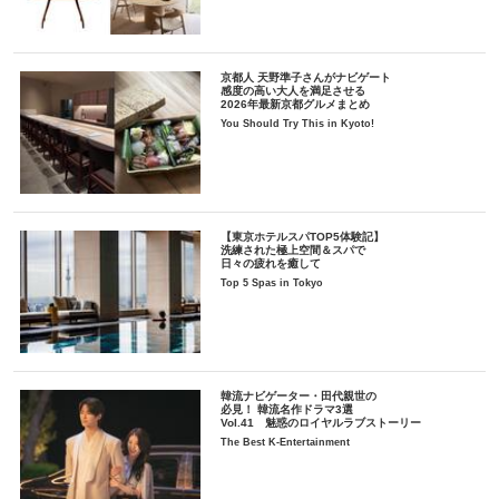
京都人 天野準子さんがナビゲート
感度の高い大人を満足させる
2026年最新京都グルメまとめ
You Should Try This in Kyoto!
【東京ホテルスパTOP5体験記】
洗練された極上空間＆スパで
日々の疲れを癒して
Top 5 Spas in Tokyo
韓流ナビゲーター・田代親世の
必見！ 韓流名作ドラマ3選
Vol.41 魅惑のロイヤルラブストーリー
The Best K-Entertainment