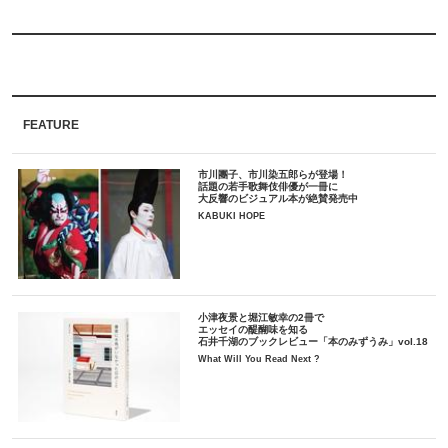
FEATURE
市川團子、市川染五郎らが登場！
話題の若手歌舞伎俳優が一冊に
大反響のビジュアル本が絶賛発売中
KABUKI HOPE
小津夜景と堀江敏幸の2冊で
エッセイの醍醐味を知る
石井千湖のブックレビュー「本のみずうみ」vol.18
What Will You Read Next ?