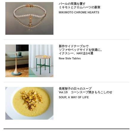
パールの常識を覆す
ミキモトとクロムハーツの新章
MIKIMOTO CHROME HEARTS
新作サイドテーブルで
ソファやベッドサイドを快適に。
イクスシー、HAYほか6選
New Side Tables
長尾智子の日々のスープ
Vol.19 コーンスープ焼きもろこしのせ
SOUP, A WAY OF LIFE