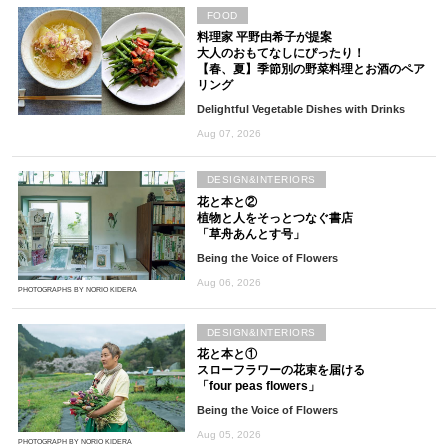
FOOD
料理家 平野由希子が提案
大人のおもてなしにぴったり！
【春、夏】季節別の野菜料理とお酒のペア
リング
Delightful Vegetable Dishes with Drinks
Aug 07, 2026
DESIGN&INTERIORS
花と本と②
植物と人をそっとつなぐ書店
「草舟あんとす号」
Being the Voice of Flowers
Aug 06, 2026
PHOTOGRAPHS BY NORIO KIDERA
DESIGN&INTERIORS
花と本と①
スローフラワーの花束を届ける
「four peas flowers」
Being the Voice of Flowers
Aug 05, 2026
PHOTOGRAPH BY NORIO KIDERA