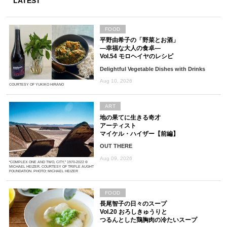
LATEST
FOOD
平野由希子の「野菜とお酒」
―幸福な大人の食卓―
Vol.54 モロヘイヤのレシピ
Delightful Vegetable Dishes with Drinks
Aug 10, 2026
COURTESY OF YUKIKO HIRANO
ART
地の果てに生きる奇才
アーティスト
マイケル・ハイザー【前編】
OUT THERE
Aug 09, 2026
“COMPLEX ONE AND TWO, CITY,” 1970-2022 ©
MICHAEL HEIZER. COURTESY OF TRIPLE AUGHT
FOUNDATION. PHOTO: MICHAEL HEIZER
FOOD
長尾智子の日々のスープ
Vol.20 おろしきゅうりと
つるんとした鶏胸肉の冷たいスープ