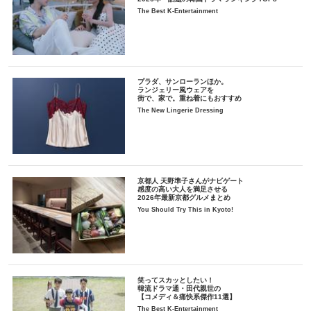
The Best K-Entertainment
プラダ、サンローランほか。
ランジェリー風ウェアを
街で、家で。重ね着にもおすすめ
The New Lingerie Dressing
京都人 天野準子さんがナビゲート
感度の高い大人を満足させる
2026年最新京都グルメまとめ
You Should Try This in Kyoto!
笑ってスカッとしたい！
韓流ドラマ通・田代親世の
【コメディ＆痛快系傑作11選】
The Best K-Entertainment