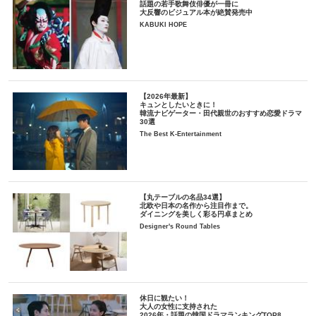
話題の若手歌舞伎俳優が一冊に
大反響のビジュアル本が絶賛発売中
KABUKI HOPE
【2026年最新】
キュンとしたいときに！
韓流ナビゲーター・田代親世のおすすめ恋愛ドラマ
30選
The Best K-Entertainment
【丸テーブルの名品34選】
北欧や日本の名作から注目作まで。
ダイニングを美しく彩る円卓まとめ
Designer's Round Tables
休日に観たい！
大人の女性に支持された
2026年・話題の韓国ドラマランキングTOP8