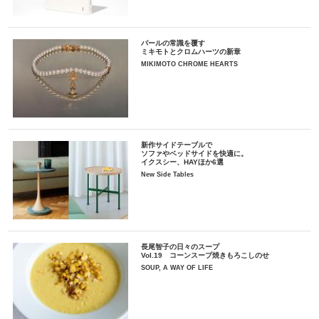
パールの常識を覆す
ミキモトとクロムハーツの新章
MIKIMOTO CHROME HEARTS
新作サイドテーブルで
ソファやベッドサイドを快適に。
イクスシー、HAYほか6選
New Side Tables
長尾智子の日々のスープ
Vol.19 コーンスープ焼きもろこしのせ
SOUP, A WAY OF LIFE