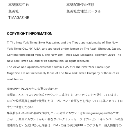
本誌購読申込
本誌配送停止依頼
集英社
集英社女性誌ポータル
T MAGAZINE
COPYRIGHT INFORMATION
T, The New York Times Style Magazine, and the T logo are trademarks of The New
York Times Co., NY, USA, and are used under license by The Asahi Shimbun, Japan.
Content reproduced from T, The New York Times Style Magazine, copyright 2016 The
New York Times Co. and/or its contributors, all rights reserved.
The views and opinions expressed within T JAPAN The New York Times Style
Magazine are not necessarily those of The New York Times Company or those of its
contributors.
※HAPPY PLUSからの大事なお知らせ
※現在、X上でT JAPAN公式アカウントに成りすましたアカウントが発生しています。
ロゴや投稿写真を無断で使用したり、プレゼント企画などを行なっている偽アカウントに
十分ご注意ください。
集英社がT JAPANの名称で運営している公式アカウントは＠tmagazinejapanのみです。
万が一、類似アカウントから不審なダイレクトメッセージ（プレゼントキャンペーンの当
選通知など）を受け取った場合は、DMへの返信や記載URLへのアクセス、個人情報等の