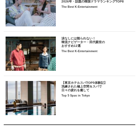
2026年・話題の韓国ドラマランキングTOP8
The Best K-Entertainment
涙なしには観られない！
韓流ナビゲーター・田代親世の
おすすめ12選
The Best K-Entertainment
【東京ホテルスパTOP5体験記】
洗練された極上空間＆スパで
日々の疲れを癒して
Top 5 Spas in Tokyo