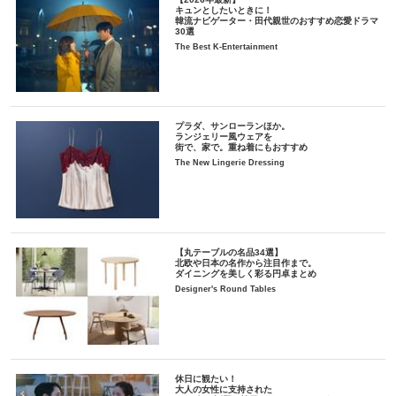
キュンとしたいときに！
韓流ナビゲーター・田代親世のおすすめ恋愛ドラマ
30選
The Best K-Entertainment
プラダ、サンローランほか。
ランジェリー風ウェアを
街で、家で。重ね着にもおすすめ
The New Lingerie Dressing
【丸テーブルの名品34選】
北欧や日本の名作から注目作まで。
ダイニングを美しく彩る円卓まとめ
Designer's Round Tables
休日に観たい！
大人の女性に支持された