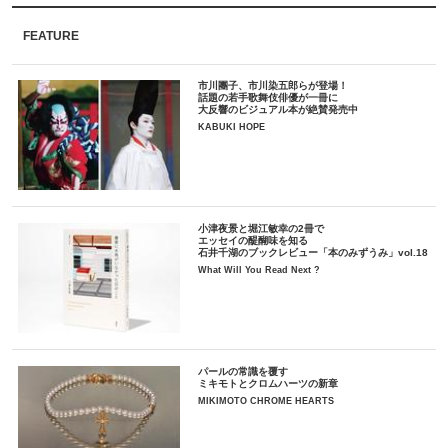
FEATURE
市川團子、市川染五郎らが登場！
話題の若手歌舞伎俳優が一冊に
大反響のビジュアル本が絶賛発売中
KABUKI HOPE
小津夜景と堀江敏幸の2冊で
エッセイの醍醐味を知る
石井千湖のブックレビュー「本のみずうみ」vol.18
What Will You Read Next ?
パールの常識を覆す
ミキモトとクロムハーツの新章
MIKIMOTO CHROME HEARTS