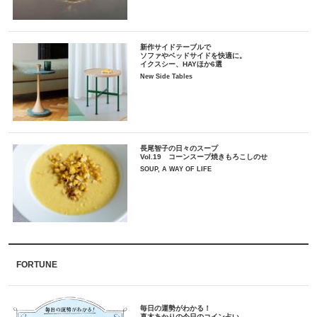
新作サイドテーブルで
ソファやベッドサイドを快適に。
イクスシー、HAYほか6選
New Side Tables
長尾智子の日々のスープ
Vol.19 コーンスープ焼きもろこしのせ
SOUP, A WAY OF LIFE
FORTUNE
毎日の運勢がわかる！