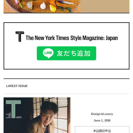
LATEST ISSUE
Design＆Luxury
June 1, 2026
本誌購読申込