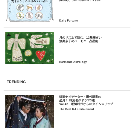
月のリズムで読む、12星座占い
TRENDING
韓流ナビゲーター・田代親世の
必見！ 韓流名作ドラマ3選
Vol.42 朝鮮時代からのタイムスリップ
The Best K-Entertainment