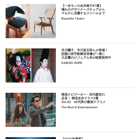
【一生モノの名作椅子97選】
憧れのデザイナーズチェアから
マルチに活躍するスツールまで
Beautiful Chairs
市川團子、市川染五郎らが登場！
話題の若手歌舞伎俳優が一冊に
大反響のビジュアル本が絶賛発売中
KABUKI HOPE
韓流ナビゲーター・田代親世の
必見！ 韓流名作ドラマ3選
Vol.43 40代男の最強ラブコメ
The Best K-Entertainment
【2026年最新】