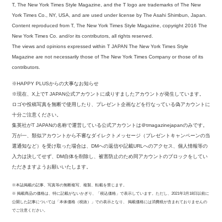
T, The New York Times Style Magazine, and the T logo are trademarks of The New
York Times Co., NY, USA, and are used under license by The Asahi Shimbun, Japan.
Content reproduced from T, The New York Times Style Magazine, copyright 2016 The
New York Times Co. and/or its contributors, all rights reserved.
The views and opinions expressed within T JAPAN The New York Times Style
Magazine are not necessarily those of The New York Times Company or those of its
contributors.
※HAPPY PLUSからの大事なお知らせ
※現在、X上でT JAPAN公式アカウントに成りすましたアカウントが発生しています。
ロゴや投稿写真を無断で使用したり、プレゼント企画などを行なっている偽アカウントに
十分ご注意ください。
集英社がT JAPANの名称で運営している公式アカウントは＠tmagazinejapanのみです。
万が一、類似アカウントから不審なダイレクトメッセージ（プレゼントキャンペーンの当
選通知など）を受け取った場合は、DMへの返信や記載URLへのアクセス、個人情報等の
入力は決してせず、DM自体を削除し、被害防止のため同アカウントのブロックをしてい
ただきますようお願いいたします。
※本誌掲載の記事、写真等の無断複写、複製、転載を禁じます。
※ 掲載商品の価格は、特に記載がないかぎり、「税込価格」で表示しています。ただし、2021年3月18日以前に
公開した記事については「本体価格（税抜）」での表示となり、 掲載価格には消費税が含まれておりませんの
でご注意ください。