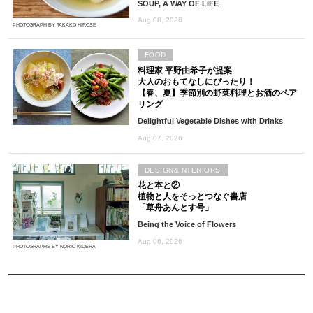
SOUP, A WAY OF LIFE
Aug 08, 2026
PHOTOGRAPH BY TAKAKO HIROSE
FOOD
料理家 平野由希子が提案
大人のおもてなしにぴったり！
【春、夏】季節別の野菜料理とお酒のペア
リング
Delightful Vegetable Dishes with Drinks
Aug 07, 2026
DESIGN&INTERIORS
花と本と②
植物と人をそっとつなぐ書店
「草舟あんとす号」
Being the Voice of Flowers
Aug 06, 2026
PHOTOGRAPHS BY NORIO KIDERA