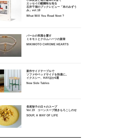
小津夜景と堀江敏幸の2冊で
エッセイの醍醐味を知る
石井千湖のブックレビュー「本のみずう
み」vol.18
What Will You Read Next ?
パールの常識を覆す
ミキモトとクロムハーツの新章
MIKIMOTO CHROME HEARTS
新作サイドテーブルで
ソファやベッドサイドを快適に。
イクスシー、HAYほか6選
New Side Tables
長尾智子の日々のスープ
Vol.19 コーンスープ焼きもろこしのせ
SOUP, A WAY OF LIFE