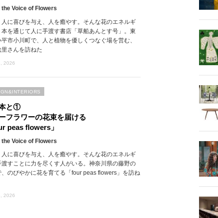
 the Voice of Flowers
、人に喜びを与え、人を癒やす。そんな花のエネルギ
、本を通じて人に手渡す書店「草船あんとす号」。東
小平市小川町で、人と植物を優しくつなぐ場を営む、
絵里さんを訪ねた
, 2026
IGN&INTERIORS
本と①
ーフラワーの花束を届ける
r peas flowers」
 the Voice of Flowers
、人に喜びを与え、人を癒やす。そんな花のエネルギ
手渡すことに力を尽くす人がいる。神奈川県の藤野の
、のびやかに花を育てる「four peas flowers」を訪ね
, 2026