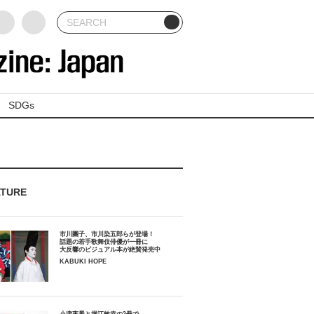
SDGs
ATURE
市川團子、市川染五郎らが登場！
話題の若手歌舞伎俳優が一冊に
大反響のビジュアル本が絶賛発売中
KABUKI HOPE