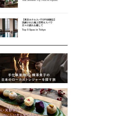
You Should Try This in Kyoto!
【東京ホテルスパTOP5体験記】
洗練された極上空間＆スパで
日々の疲れを癒して
Top 5 Spas in Tokyo