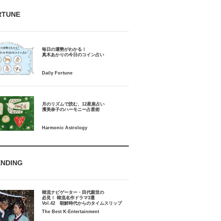
RTUNE
毎日の運勢がわかる！
月のリズムで読む、12星座占い
ENDING
韓流ナビゲーター・田代親世の
必見！ 韓流名作ドラマ3選
Vol.42 朝鮮時代からのタイムスリップ
The Best K-Entertainment