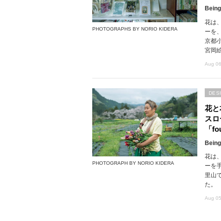
Being
花は
PHOTOGRAPHS BY NORIO KIDERA
ーを
京都
宮岡
Aug 06
DES
花と
スロ
「fou
Being
花は
PHOTOGRAPH BY NORIO KIDERA
ーを
里山で
た。
Aug 05