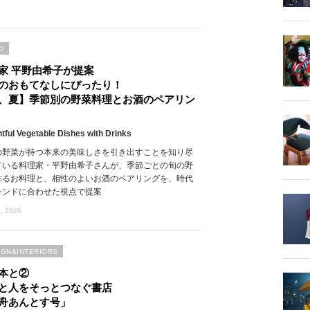
D
家 平野由希子が提案
のおもてなしにぴったり！
、夏】季節別の野菜料理とお酒のペアリン
htful Vegetable Dishes with Drinks
の野菜が持つ本来の美味しさを引き出すことを知り尽
ている料理家・平野由希子さんが、季節ごとの旬の野
作るお料理と、相性のよいお酒のペアリングを、時代
レンドに合わせた視点で提案
, 2026
IGN&INTERIORS
本と②
と人をそっとつなぐ書店
舟あんとす号」