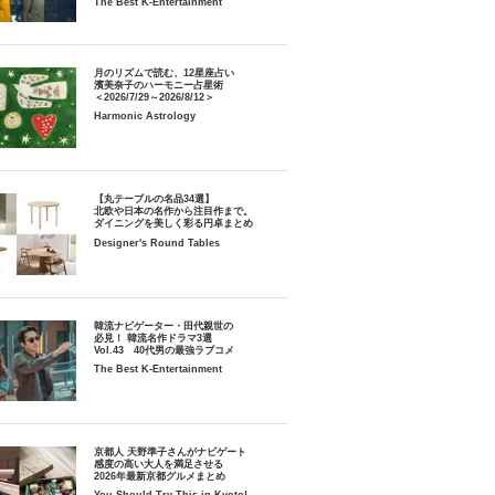
The Best K-Entertainment
月のリズムで読む、12星座占い
濱美奈子のハーモニー占星術
＜2026/7/29～2026/8/12＞
Harmonic Astrology
【丸テーブルの名品34選】
北欧や日本の名作から注目作まで。
ダイニングを美しく彩る円卓まとめ
Designer's Round Tables
韓流ナビゲーター・田代親世の
必見！ 韓流名作ドラマ3選
Vol.43 40代男の最強ラブコメ
The Best K-Entertainment
京都人 天野準子さんがナビゲート
感度の高い大人を満足させる
2026年最新京都グルメまとめ