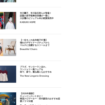
市川團子、市川染五郎らが登場！
話題の若手歌舞伎俳優が一冊に
大反響のビジュアル本が絶賛発売中
KABUKI HOPE
【一生モノの名作椅子97選】
憧れのデザイナーズチェアから
マルチに活躍するスツールまで
Beautiful Chairs
プラダ、サンローランほか。
ランジェリー風ウェアを
街で、家で。重ね着にもおすすめ
The New Lingerie Dressing
【2026年最新】
キュンとしたいときに！
韓流ナビゲーター・田代親世のおすすめ恋
愛ドラマ30選