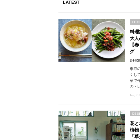
LATEST
FOO
料理
大人
【春
グ
Delig
季節
くし
菜で
のト
Aug 07
DES
花と
植物
「草