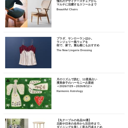
憧れのデザイナーズチェアから
マルチに活躍するスツールまで
Beautiful Chairs
プラダ、サンローランほか。
ランジェリー風ウェアを
街で、家で。重ね着にもおすすめ
The New Lingerie Dressing
月のリズムで読む、12星座占い
濱美奈子のハーモニー占星術
＜2026/7/29～2026/8/12＞
Harmonic Astrology
【丸テーブルの名品34選】
北欧や日本の名作から注目作まで。
ダイニングを美しく彩る円卓まとめ