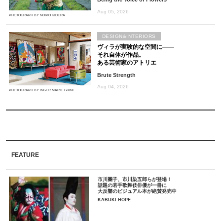
Aug 05, 2026
PHOTOGRAPH BY NORIO KIDERA
DESIGN&INTERIORS
ヴィラが実験的な空間に――
それ自体が作品。
ある芸術家のアトリエ
Brute Strength
Aug 04, 2026
PHOTOGRAPH BY INGER MARIE GRINI
FEATURE
市川團子、市川染五郎らが登場！
話題の若手歌舞伎俳優が一冊に
大反響のビジュアル本が絶賛発売中
KABUKI HOPE