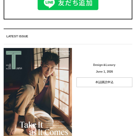
LATEST ISSUE
Design＆Luxury
June 1, 2026
本誌購読申込