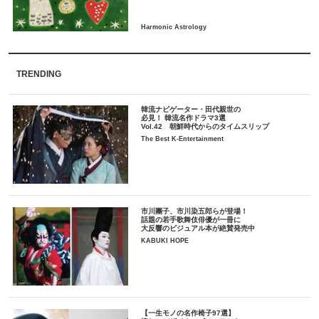
TRENDING
韓流ナビゲーター・田代親世の
必見！ 韓流名作ドラマ3選
Vol.42 朝鮮時代からのタイムスリップ
The Best K-Entertainment
市川團子、市川染五郎らが登場！
話題の若手歌舞伎俳優が一冊に
大反響のビジュアル本が絶賛発売中
KABUKI HOPE
【一生モノの名作椅子97選】