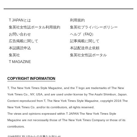
T JAPANとは
利用規約
集英社女性誌ポータル利用規約
集英社プライバシーポリシー
お問い合わせ
ヘルプ（FAQ）
広告掲載に関して
記事掲載に関して
本誌購読申込
本誌配送停止依頼
集英社
集英社女性誌ポータル
T MAGAZINE
COPYRIGHT INFORMATION
T, The New York Times Style Magazine, and the T logo are trademarks of The New
York Times Co., NY, USA, and are used under license by The Asahi Shimbun, Japan.
Content reproduced from T, The New York Times Style Magazine, copyright 2016 The
New York Times Co. and/or its contributors, all rights reserved.
The views and opinions expressed within T JAPAN The New York Times Style
Magazine are not necessarily those of The New York Times Company or those of its
contributors.
※HAPPY PLUSからの大事なお知らせ