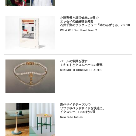
小津夜景と堀江敏幸の2冊で
エッセイの醍醐味を知る
石井千湖のブックレビュー「本のみずうみ」vol.18
What Will You Read Next ?
パールの常識を覆す
ミキモトとクロムハーツの新章
MIKIMOTO CHROME HEARTS
新作サイドテーブルで
ソファやベッドサイドを快適に。
イクスシー、HAYほか6選
New Side Tables