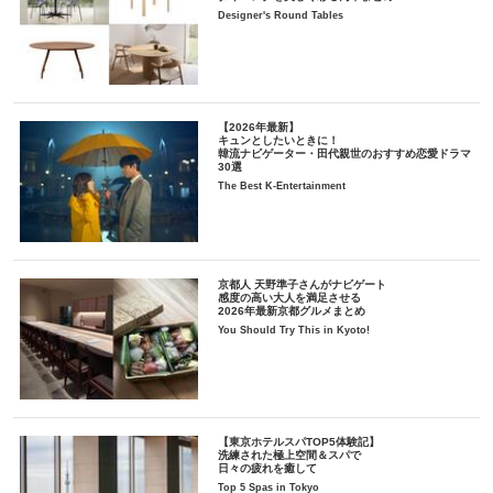
Designer's Round Tables
【2026年最新】
キュンとしたいときに！
韓流ナビゲーター・田代親世のおすすめ恋愛ドラマ
30選
The Best K-Entertainment
京都人 天野準子さんがナビゲート
感度の高い大人を満足させる
2026年最新京都グルメまとめ
You Should Try This in Kyoto!
【東京ホテルスパTOP5体験記】
洗練された極上空間＆スパで
日々の疲れを癒して
Top 5 Spas in Tokyo