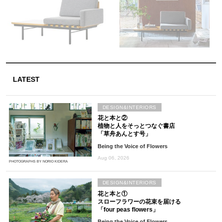
LATEST
DESIGN&INTERIORS
花と本と②
植物と人をそっとつなぐ書店
「草舟あんとす号」
Being the Voice of Flowers
Aug 06, 2026
PHOTOGRAPHS BY NORIO KIDERA
DESIGN&INTERIORS
花と本と①
スローフラワーの花束を届ける
「four peas flowers」
Being the Voice of Flowers