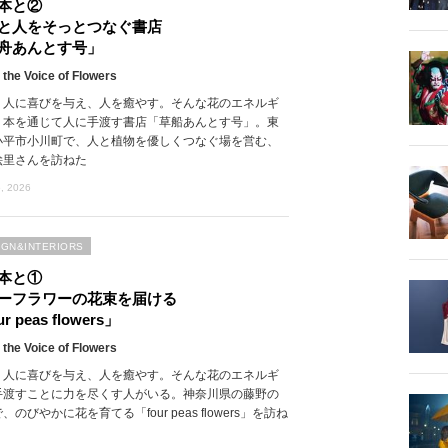
本と②
と人をそっとつなぐ書店
舟あんとす号」
 the Voice of Flowers
、人に喜びを与え、人を癒やす。そんな花のエネルギ
、本を通じて人に手渡す書店「草船あんとす号」。東
小平市小川町で、人と植物を優しくつなぐ場を営む、
絵里さんを訪ねた
, 2026
IGN&INTERIORS
本と①
ーフラワーの花束を届ける
r peas flowers」
 the Voice of Flowers
、人に喜びを与え、人を癒やす。そんな花のエネルギ
手渡すことに力を尽くす人がいる。神奈川県の藤野の
、のびやかに花を育てる「four peas flowers」を訪ね