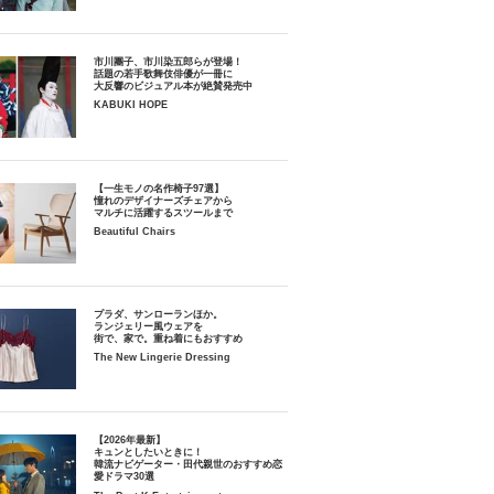
市川團子、市川染五郎らが登場！
話題の若手歌舞伎俳優が一冊に
大反響のビジュアル本が絶賛発売中
KABUKI HOPE
【一生モノの名作椅子97選】
憧れのデザイナーズチェアから
マルチに活躍するスツールまで
Beautiful Chairs
プラダ、サンローランほか。
ランジェリー風ウェアを
街で、家で。重ね着にもおすすめ
The New Lingerie Dressing
【2026年最新】
キュンとしたいときに！
韓流ナビゲーター・田代親世のおすすめ恋
愛ドラマ30選