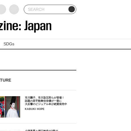
SDGs
ATURE
市川團子、市川染五郎らが登場！
話題の若手歌舞伎俳優が一冊に
大反響のビジュアル本が絶賛発売中
KABUKI HOPE