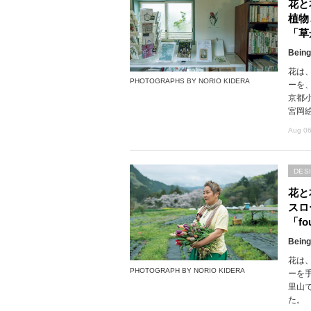
花と
植物
「草
Being
花は
PHOTOGRAPHS BY NORIO KIDERA
ーを
京都
宮岡
Aug 06
DES
花と
スロ
「fou
Being
花は
PHOTOGRAPH BY NORIO KIDERA
ーを
里山で
た。