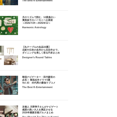
The Best K-Entertainment
月のリズムで読む、12星座占い
濱美奈子のハーモニー占星術
＜2026/7/29～2026/8/12＞
Harmonic Astrology
【丸テーブルの名品34選】
北欧や日本の名作から注目作まで。
ダイニングを美しく彩る円卓まとめ
Designer's Round Tables
韓流ナビゲーター・田代親世の
必見！ 韓流名作ドラマ3選
Vol.43 40代男の最強ラブコメ
The Best K-Entertainment
京都人 天野準子さんがナビゲート
感度の高い大人を満足させる
2026年最新京都グルメまとめ