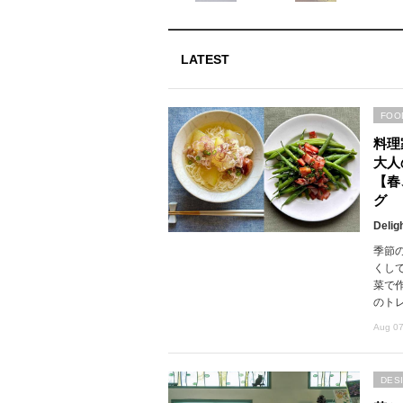
LATEST
FOO
料理
大人
【春
グ
Delig
季節
くし
菜で
のト
Aug 07
DES