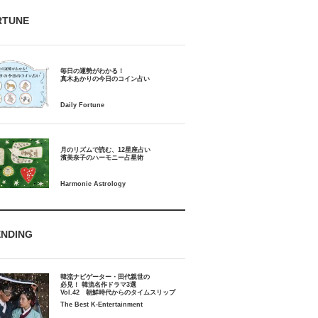
RTUNE
毎日の運勢がわかる！
月のリズムで読む、12星座占い
ENDING
韓流ナビゲーター・田代親世の
必見！ 韓流名作ドラマ3選
Vol.42 朝鮮時代からのタイムスリップ
The Best K-Entertainment