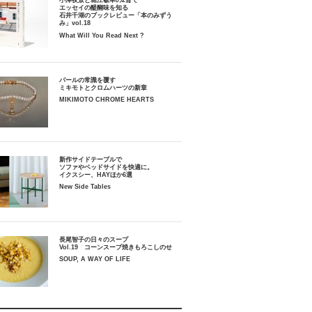
小津夜景と堀江敏幸の2冊で
エッセイの醍醐味を知る
石井千湖のブックレビュー「本のみずう
み」vol.18
What Will You Read Next ?
パールの常識を覆す
ミキモトとクロムハーツの新章
MIKIMOTO CHROME HEARTS
新作サイドテーブルで
ソファやベッドサイドを快適に。
イクスシー、HAYほか6選
New Side Tables
長尾智子の日々のスープ
Vol.19 コーンスープ焼きもろこしのせ
SOUP, A WAY OF LIFE