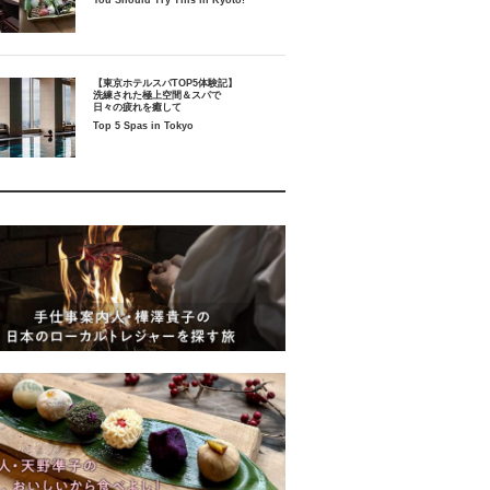
You Should Try This in Kyoto!
【東京ホテルスパTOP5体験記】
洗練された極上空間＆スパで
日々の疲れを癒して
Top 5 Spas in Tokyo