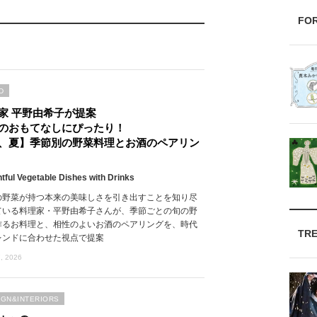
FO
D
家 平野由希子が提案
のおもてなしにぴったり！
、夏】季節別の野菜料理とお酒のペアリン
htful Vegetable Dishes with Drinks
の野菜が持つ本来の美味しさを引き出すことを知り尽
ている料理家・平野由希子さんが、季節ごとの旬の野
作るお料理と、相性のよいお酒のペアリングを、時代
TR
レンドに合わせた視点で提案
, 2026
IGN&INTERIORS