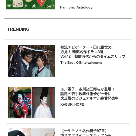
TRENDING
韓流ナビゲーター・田代親世の
必見！ 韓流名作ドラマ3選
Vol.42 朝鮮時代からのタイムスリップ
The Best K-Entertainment
市川團子、市川染五郎らが登場！
話題の若手歌舞伎俳優が一冊に
大反響のビジュアル本が絶賛発売中
KABUKI HOPE
【一生モノの名作椅子97選】
憧れのデザイナーズチェアから