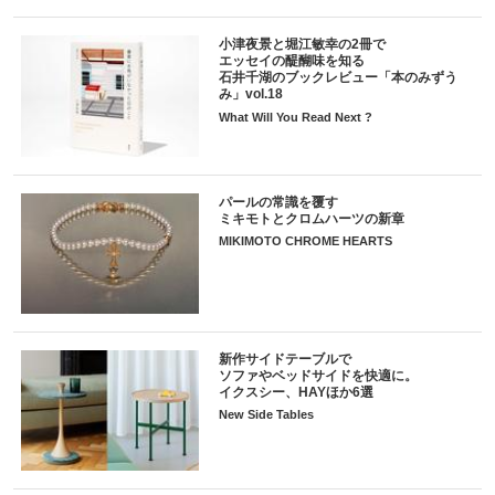
小津夜景と堀江敏幸の2冊で
エッセイの醍醐味を知る
石井千湖のブックレビュー「本のみずう
み」vol.18
What Will You Read Next ?
パールの常識を覆す
ミキモトとクロムハーツの新章
MIKIMOTO CHROME HEARTS
新作サイドテーブルで
ソファやベッドサイドを快適に。
イクスシー、HAYほか6選
New Side Tables