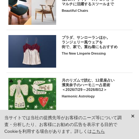
マルチに活躍するスツールまで
Beautiful Chairs
プラダ、サンローランほか。
ランジェリー風ウェアを
街で、家で。重ね着にもおすすめ
The New Lingerie Dressing
月のリズムで読む、12星座占い
濱美奈子のハーモニー占星術
＜2026/7/29～2026/8/12＞
Harmonic Astrology
当サイトでは当社の提携先等がお客様のニーズ等について調
【丸テーブルの名品34選】
査・分析したり、お客様にお勧めの広告を表示する目的で
北欧や日本の名作から注目作まで。
Cookieを利用する場合があります。詳しくは
こちら
ダイニングを美しく彩る円卓まとめ
Designer's Round Tables