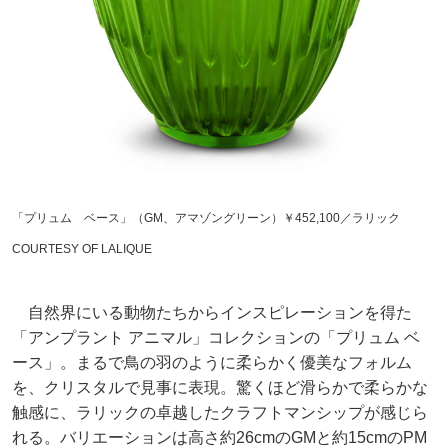
「プリュム ベース」（GM、アマゾングリーン）￥452,100／ラリック
COURTESY OF LALIQUE
自然界にいる動物たちからインスピレーションを得た
「アンプラント アニマル」コレクションの「プリュム ベ
ース」。まるで鳥の羽のように柔らかく優美なフォルム
を、クリスタルで見事に表現。驚くほど滑らかで柔らかな
触感に、ラリックの卓越したクラフトマンシップが感じら
れる。バリエーションは高さ約26cmのGMと約15cmのPM