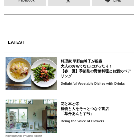
Facebook
LINE
LATEST
料理家 平野由希子が提案
大人のおもてなしにぴったり！
【春、夏】季節別の野菜料理とお酒のペア
リング
Delightful Vegetable Dishes with Drinks
花と本と②
植物と人をそっとつなぐ書店
「草舟あんとす号」
Being the Voice of Flowers
PHOTOGRAPHS BY NORIO KIDERA