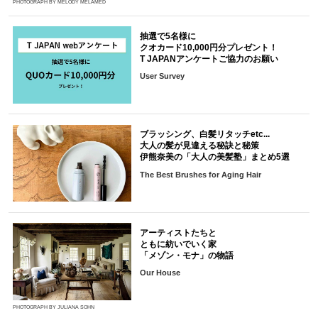
PHOTOGRAPH BY MELODY MELAMED
抽選で5名様に
クオカード10,000円分プレゼント！
T JAPANアンケートご協力のお願い
User Survey
ブラッシング、白髪リタッチetc...
大人の髪が見違える秘訣と秘策
伊熊奈美の「大人の美髪塾」まとめ5選
The Best Brushes for Aging Hair
アーティストたちと
ともに紡いでいく家
「メゾン・モナ」の物語
Our House
PHOTOGRAPH BY JULIANA SOHN