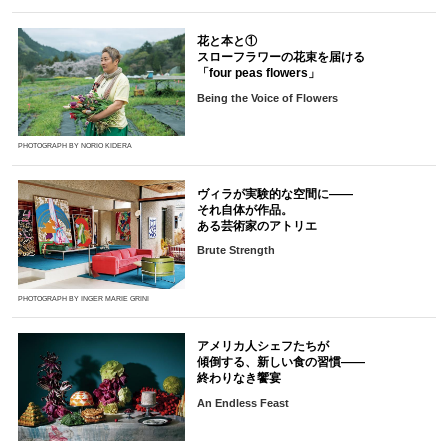
花と本と①
スローフラワーの花束を届ける
「four peas flowers」
Being the Voice of Flowers
PHOTOGRAPH BY NORIO KIDERA
ヴィラが実験的な空間に――
それ自体が作品。
ある芸術家のアトリエ
Brute Strength
PHOTOGRAPH BY INGER MARIE GRINI
アメリカ人シェフたちが
傾倒する、新しい食の習慣――
終わりなき饗宴
An Endless Feast