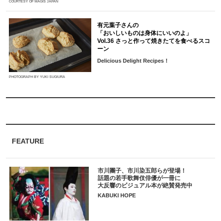
COURTESY OF MAGIS JAPAN
有元葉子さんの
「おいしいものは身体にいいのよ」
Vol.36 さっと作って焼きたてを食べるスコ
ーン
Delicious Delight Recipes！
PHOTOGRAPH BY YUKI SUGIURA
FEATURE
市川團子、市川染五郎らが登場！
話題の若手歌舞伎俳優が一冊に
大反響のビジュアル本が絶賛発売中
KABUKI HOPE