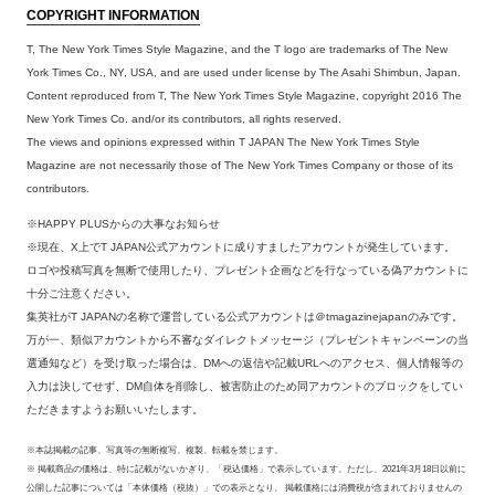
COPYRIGHT INFORMATION
T, The New York Times Style Magazine, and the T logo are trademarks of The New
York Times Co., NY, USA, and are used under license by The Asahi Shimbun, Japan.
Content reproduced from T, The New York Times Style Magazine, copyright 2016 The
New York Times Co. and/or its contributors, all rights reserved.
The views and opinions expressed within T JAPAN The New York Times Style
Magazine are not necessarily those of The New York Times Company or those of its
contributors.
※HAPPY PLUSからの大事なお知らせ
※現在、X上でT JAPAN公式アカウントに成りすましたアカウントが発生しています。
ロゴや投稿写真を無断で使用したり、プレゼント企画などを行なっている偽アカウントに
十分ご注意ください。
集英社がT JAPANの名称で運営している公式アカウントは＠tmagazinejapanのみです。
万が一、類似アカウントから不審なダイレクトメッセージ（プレゼントキャンペーンの当
選通知など）を受け取った場合は、DMへの返信や記載URLへのアクセス、個人情報等の
入力は決してせず、DM自体を削除し、被害防止のため同アカウントのブロックをしてい
ただきますようお願いいたします。
※本誌掲載の記事、写真等の無断複写、複製、転載を禁じます。
※ 掲載商品の価格は、特に記載がないかぎり、「税込価格」で表示しています。ただし、2021年3月18日以前に
公開した記事については「本体価格（税抜）」での表示となり、 掲載価格には消費税が含まれておりませんの