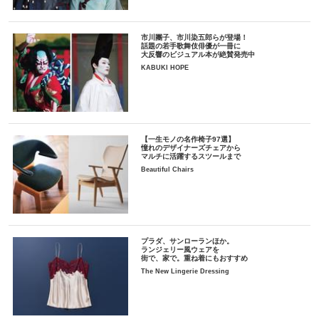
市川團子、市川染五郎らが登場！
話題の若手歌舞伎俳優が一冊に
大反響のビジュアル本が絶賛発売中
KABUKI HOPE
【一生モノの名作椅子97選】
憧れのデザイナーズチェアから
マルチに活躍するスツールまで
Beautiful Chairs
プラダ、サンローランほか。
ランジェリー風ウェアを
街で、家で。重ね着にもおすすめ
The New Lingerie Dressing