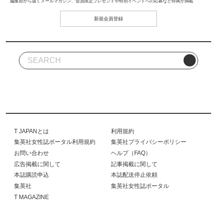
編集部から届くメールマガジン、会員限定プレゼントや特別イベントへの応募など特典が満載
新規会員登録
T JAPANとは
利用規約
集英社女性誌ポータル利用規約
集英社プライバシーポリシー
お問い合わせ
ヘルプ（FAQ）
広告掲載に関して
記事掲載に関して
本誌購読申込
本誌配送停止依頼
集英社
集英社女性誌ポータル
T MAGAZINE