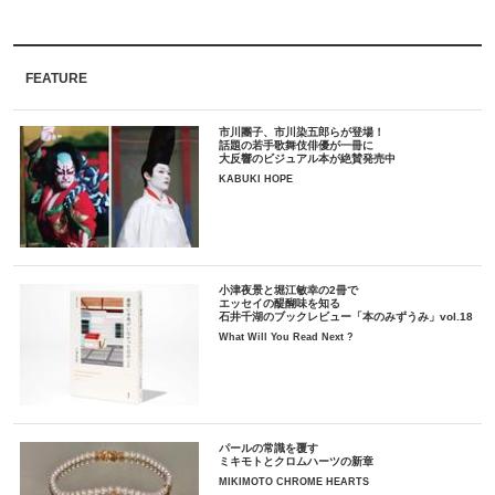
FEATURE
市川團子、市川染五郎らが登場！
話題の若手歌舞伎俳優が一冊に
大反響のビジュアル本が絶賛発売中
KABUKI HOPE
小津夜景と堀江敏幸の2冊で
エッセイの醍醐味を知る
石井千湖のブックレビュー「本のみずうみ」vol.18
What Will You Read Next ?
パールの常識を覆す
ミキモトとクロムハーツの新章
MIKIMOTO CHROME HEARTS