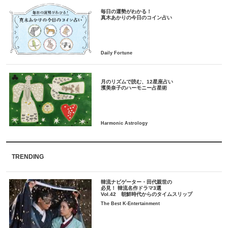
毎日の運勢がわかる！
月のリズムで読む、12星座占い
TRENDING
韓流ナビゲーター・田代親世の
必見！ 韓流名作ドラマ3選
Vol.42 朝鮮時代からのタイムスリップ
The Best K-Entertainment