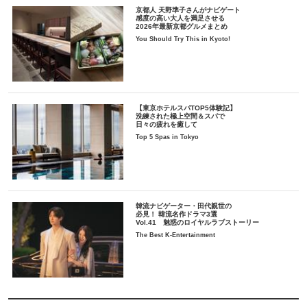
京都人 天野準子さんがナビゲート
感度の高い大人を満足させる
2026年最新京都グルメまとめ
You Should Try This in Kyoto!
【東京ホテルスパTOP5体験記】
洗練された極上空間＆スパで
日々の疲れを癒して
Top 5 Spas in Tokyo
韓流ナビゲーター・田代親世の
必見！ 韓流名作ドラマ3選
Vol.41 魅惑のロイヤルラブストーリー
The Best K-Entertainment