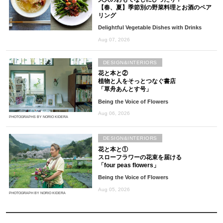
【春、夏】季節別の野菜料理とお酒のペア
リング
Delightful Vegetable Dishes with Drinks
Aug 07, 2026
DESIGN&INTERIORS
花と本と②
植物と人をそっとつなぐ書店
「草舟あんとす号」
Being the Voice of Flowers
Aug 06, 2026
PHOTOGRAPHS BY NORIO KIDERA
DESIGN&INTERIORS
花と本と①
スローフラワーの花束を届ける
「four peas flowers」
Being the Voice of Flowers
Aug 05, 2026
PHOTOGRAPH BY NORIO KIDERA