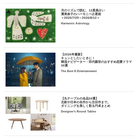
月のリズムで読む、12星座占い
濱美奈子のハーモニー占星術
＜2026/7/29～2026/8/12＞
Harmonic Astrology
【2026年最新】
キュンとしたいときに！
韓流ナビゲーター・田代親世のおすすめ恋愛ドラマ
30選
The Best K-Entertainment
【丸テーブルの名品34選】
北欧や日本の名作から注目作まで。
ダイニングを美しく彩る円卓まとめ
Designer's Round Tables