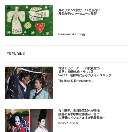
月のリズムで読む、12星座占い
TRENDING
韓流ナビゲーター・田代親世の
必見！ 韓流名作ドラマ3選
Vol.42 朝鮮時代からのタイムスリップ
The Best K-Entertainment
市川團子、市川染五郎らが登場！
話題の若手歌舞伎俳優が一冊に
大反響のビジュアル本が絶賛発売中
KABUKI HOPE