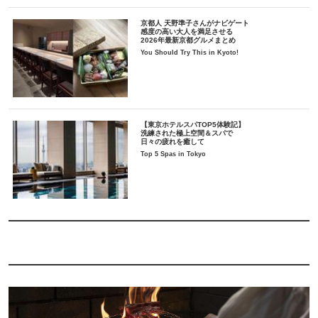
京都人 天野準子さんがナビゲート
感度の高い大人を満足させる
2026年最新京都グルメまとめ
You Should Try This in Kyoto!
【東京ホテルスパTOP5体験記】
洗練された極上空間＆スパで
日々の疲れを癒して
Top 5 Spas in Tokyo