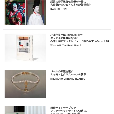
話題の若手歌舞伎俳優が一冊に
大反響のビジュアル本が絶賛発売中
KABUKI HOPE
小津夜景と堀江敏幸の2冊で
エッセイの醍醐味を知る
石井千湖のブックレビュー「本のみずうみ」vol.18
What Will You Read Next ?
パールの常識を覆す
ミキモトとクロムハーツの新章
MIKIMOTO CHROME HEARTS
新作サイドテーブルで
ソファやベッドサイドを快適に。
イクスシー、HAYほか6選