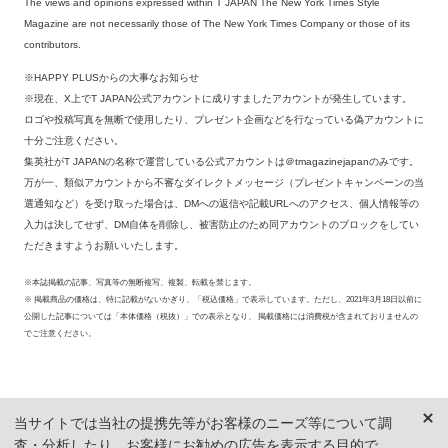
The views and opinions expressed within T JAPAN The New York Times Style
Magazine are not necessarily those of The New York Times Company or those of its
contributors.
※HAPPY PLUSからの大事なお知らせ
※現在、X上でT JAPAN公式アカウントに成りすましたアカウントが発生しています。
ロゴや投稿写真を無断で使用したり、プレゼント企画などを行なっている偽アカウントに
十分ご注意ください。
集英社がT JAPANの名称で運営している公式アカウントは＠tmagazinejapanのみです。
万が一、類似アカウントから不審なダイレクトメッセージ（プレゼントキャンペーンの当
選通知など）を受け取った場合は、DMへの返信や記載URLへのアクセス、個人情報等の
入力は決してせず、DM自体を削除し、被害防止のため同アカウントのブロックをしてい
ただきますようお願いいたします。
※本誌掲載の記事、写真等の無断複写、複製、転載を禁じます。
※ 掲載商品の価格は、特に記載がないかぎり、「税込価格」で表示しています。ただし、2021年3月18日以前に
公開した記事については「本体価格（税抜）」での表示となり、 掲載価格には消費税が含まれておりませんの
でご注意ください。
当サイトでは当社の提携先等がお客様のニーズ等について調
査・分析したり、お客様にお勧めの広告を表示する目的で