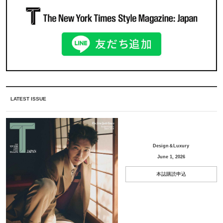
LATEST ISSUE
Design＆Luxury
June 1, 2026
本誌購読申込