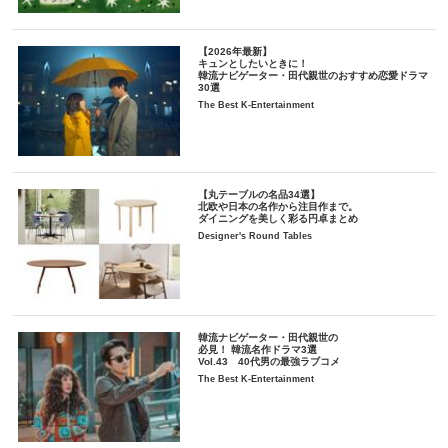
【2026年最新】
キュンとしたいときに！
韓流ナビゲーター・田代親世のおすすめ恋愛ドラマ
30選
The Best K-Entertainment
【丸テーブルの名品34選】
北欧や日本の名作から注目作まで。
ダイニングを美しく彩る円卓まとめ
Designer's Round Tables
韓流ナビゲーター・田代親世の
必見！ 韓流名作ドラマ3選
Vol.43 40代男の最強ラブコメ
The Best K-Entertainment