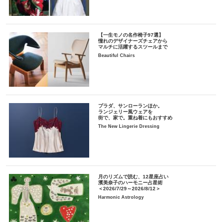
【一生モノの名作椅子97選】
憧れのデザイナーズチェアから
マルチに活躍するスツールまで
Beautiful Chairs
プラダ、サンローランほか。
ランジェリー風ウェアを
街で、家で。重ね着にもおすすめ
The New Lingerie Dressing
月のリズムで読む、12星座占い
濱美奈子のハーモニー占星術
＜2026/7/29～2026/8/12＞
Harmonic Astrology