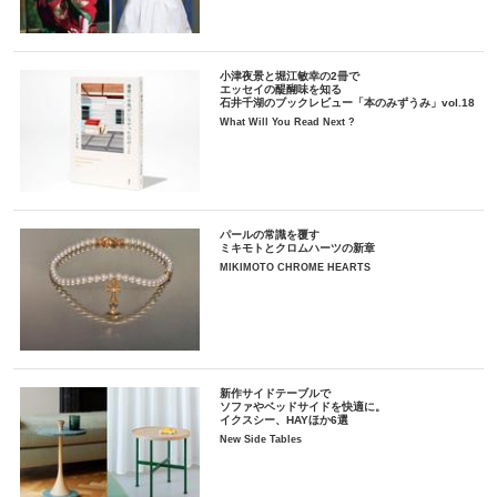
小津夜景と堀江敏幸の2冊で
エッセイの醍醐味を知る
石井千湖のブックレビュー「本のみずうみ」vol.18
What Will You Read Next ?
パールの常識を覆す
ミキモトとクロムハーツの新章
MIKIMOTO CHROME HEARTS
新作サイドテーブルで
ソファやベッドサイドを快適に。
イクスシー、HAYほか6選
New Side Tables