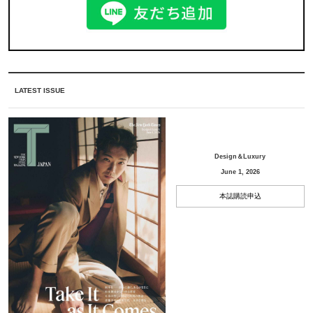
LATEST ISSUE
Design＆Luxury
June 1, 2026
本誌購読申込