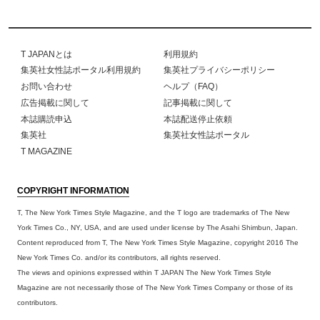
T JAPANとは
利用規約
集英社女性誌ポータル利用規約
集英社プライバシーポリシー
お問い合わせ
ヘルプ（FAQ）
広告掲載に関して
記事掲載に関して
本誌購読申込
本誌配送停止依頼
集英社
集英社女性誌ポータル
T MAGAZINE
COPYRIGHT INFORMATION
T, The New York Times Style Magazine, and the T logo are trademarks of The New
York Times Co., NY, USA, and are used under license by The Asahi Shimbun, Japan.
Content reproduced from T, The New York Times Style Magazine, copyright 2016 The
New York Times Co. and/or its contributors, all rights reserved.
The views and opinions expressed within T JAPAN The New York Times Style
Magazine are not necessarily those of The New York Times Company or those of its
contributors.