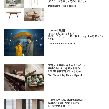
ダイニングを美しく彩る円卓まとめ
Designer's Round Tables
【2026年最新】
キュンとしたいときに！
韓流ナビゲーター・田代親世のおすすめ恋愛ドラマ
30選
The Best K-Entertainment
京都人 天野準子さんがナビゲート
感度の高い大人を満足させる
2026年最新京都グルメまとめ
You Should Try This in Kyoto!
【東京ホテルスパTOP5体験記】
洗練された極上空間＆スパで
日々の疲れを癒して