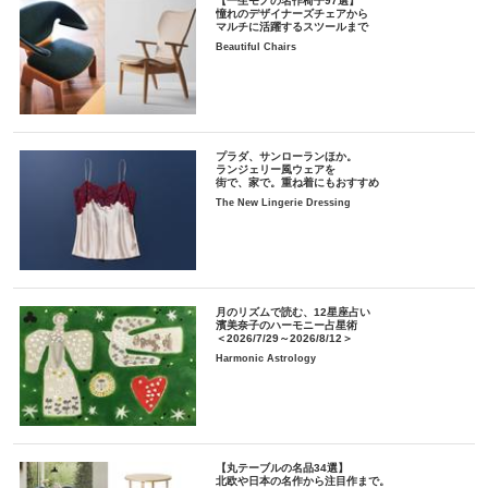
【一生モノの名作椅子97選】
憧れのデザイナーズチェアから
マルチに活躍するスツールまで
Beautiful Chairs
プラダ、サンローランほか。
ランジェリー風ウェアを
街で、家で。重ね着にもおすすめ
The New Lingerie Dressing
月のリズムで読む、12星座占い
濱美奈子のハーモニー占星術
＜2026/7/29～2026/8/12＞
Harmonic Astrology
【丸テーブルの名品34選】
北欧や日本の名作から注目作まで。