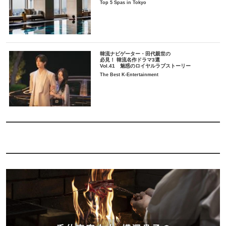
Top 5 Spas in Tokyo
韓流ナビゲーター・田代親世の
必見！ 韓流名作ドラマ3選
Vol.41 魅惑のロイヤルラブストーリー
The Best K-Entertainment