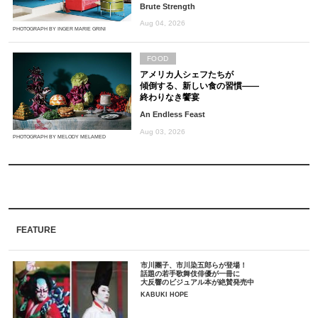
Brute Strength
Aug 04, 2026
PHOTOGRAPH BY INGER MARIE GRINI
FOOD
アメリカ人シェフたちが
傾倒する、新しい食の習慣――
終わりなき饗宴
An Endless Feast
Aug 03, 2026
PHOTOGRAPH BY MELODY MELAMED
FEATURE
市川團子、市川染五郎らが登場！
話題の若手歌舞伎俳優が一冊に
大反響のビジュアル本が絶賛発売中
KABUKI HOPE