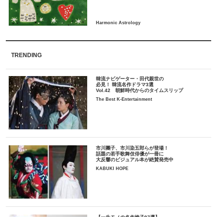
TRENDING
韓流ナビゲーター・田代親世の
必見！ 韓流名作ドラマ3選
Vol.42 朝鮮時代からのタイムスリップ
The Best K-Entertainment
市川團子、市川染五郎らが登場！
話題の若手歌舞伎俳優が一冊に
大反響のビジュアル本が絶賛発売中
KABUKI HOPE