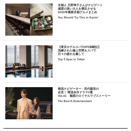
京都人 天野準子さんがナビゲート
感度の高い大人を満足させる
2026年最新京都グルメまとめ
You Should Try This in Kyoto!
【東京ホテルスパTOP5体験記】
洗練された極上空間＆スパで
日々の疲れを癒して
Top 5 Spas in Tokyo
韓流ナビゲーター・田代親世の
必見！ 韓流名作ドラマ3選
Vol.41 魅惑のロイヤルラブストーリー
The Best K-Entertainment