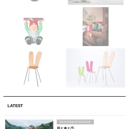
LATEST
DESIGN&INTERIORS
花と本と①