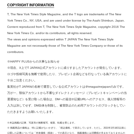
COPYRIGHT INFORMATION
T, The New York Times Style Magazine, and the T logo are trademarks of The New
York Times Co., NY, USA, and are used under license by The Asahi Shimbun, Japan.
Content reproduced from T, The New York Times Style Magazine, copyright 2016 The
New York Times Co. and/or its contributors, all rights reserved.
The views and opinions expressed within T JAPAN The New York Times Style
Magazine are not necessarily those of The New York Times Company or those of its
contributors.
※HAPPY PLUSからの大事なお知らせ
※現在、X上でT JAPAN公式アカウントに成りすましたアカウントが発生しています。
ロゴや投稿写真を無断で使用したり、プレゼント企画などを行なっている偽アカウントに
十分ご注意ください。
集英社がT JAPANの名称で運営している公式アカウントは＠tmagazinejapanのみです。
万が一、類似アカウントから不審なダイレクトメッセージ（プレゼントキャンペーンの当
選通知など）を受け取った場合は、DMへの返信や記載URLへのアクセス、個人情報等の
入力は決してせず、DM自体を削除し、被害防止のため同アカウントのブロックをしてい
ただきますようお願いいたします。
※本誌掲載の記事、写真等の無断複写、複製、転載を禁じます。
※ 掲載商品の価格は、特に記載がないかぎり、「税込価格」で表示しています。ただし、2021年3月18日以前に
公開した記事については「本体価格（税抜）」での表示となり、 掲載価格には消費税が含まれておりませんの