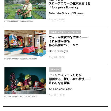
スローフラワーの花束を届ける
「four peas flowers」
Being the Voice of Flowers
Aug 05, 2026
PHOTOGRAPH BY NORIO KIDERA
DESIGN&INTERIORS
ヴィラが実験的な空間に――
それ自体が作品。
ある芸術家のアトリエ
Brute Strength
Aug 04, 2026
PHOTOGRAPH BY INGER MARIE GRINI
FOOD
アメリカ人シェフたちが
傾倒する、新しい食の習慣――
終わりなき饗宴
An Endless Feast
Aug 03, 2026
PHOTOGRAPH BY MELODY MELAMED