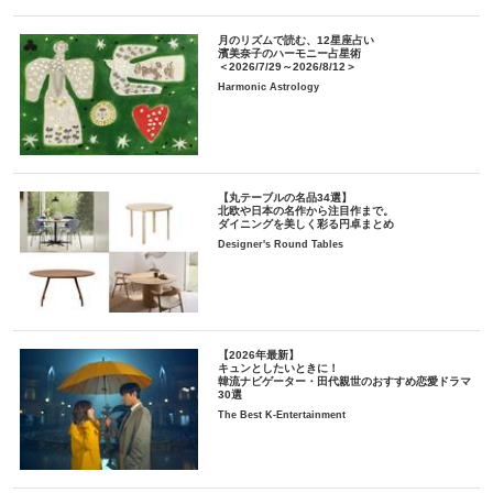
月のリズムで読む、12星座占い
濱美奈子のハーモニー占星術
＜2026/7/29～2026/8/12＞
Harmonic Astrology
【丸テーブルの名品34選】
北欧や日本の名作から注目作まで。
ダイニングを美しく彩る円卓まとめ
Designer's Round Tables
【2026年最新】
キュンとしたいときに！
韓流ナビゲーター・田代親世のおすすめ恋愛ドラマ
30選
The Best K-Entertainment