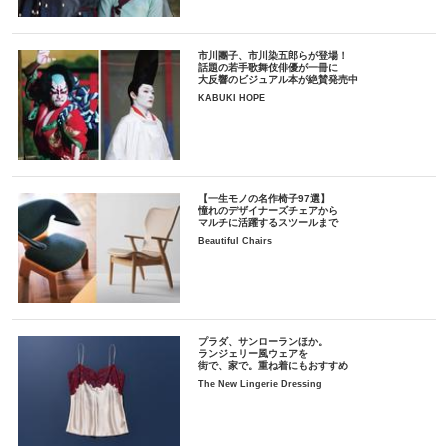
市川團子、市川染五郎らが登場！
話題の若手歌舞伎俳優が一冊に
大反響のビジュアル本が絶賛発売中
KABUKI HOPE
【一生モノの名作椅子97選】
憧れのデザイナーズチェアから
マルチに活躍するスツールまで
Beautiful Chairs
プラダ、サンローランほか。
ランジェリー風ウェアを
街で、家で。重ね着にもおすすめ
The New Lingerie Dressing