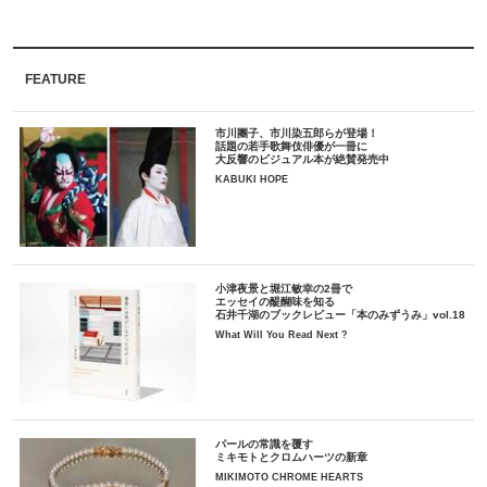
FEATURE
市川團子、市川染五郎らが登場！
話題の若手歌舞伎俳優が一冊に
大反響のビジュアル本が絶賛発売中
KABUKI HOPE
小津夜景と堀江敏幸の2冊で
エッセイの醍醐味を知る
石井千湖のブックレビュー「本のみずうみ」vol.18
What Will You Read Next ?
パールの常識を覆す
ミキモトとクロムハーツの新章
MIKIMOTO CHROME HEARTS