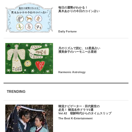
毎日の運勢がわかる！
月のリズムで読む、12星座占い
TRENDING
韓流ナビゲーター・田代親世の
必見！ 韓流名作ドラマ3選
Vol.42 朝鮮時代からのタイムスリップ
The Best K-Entertainment