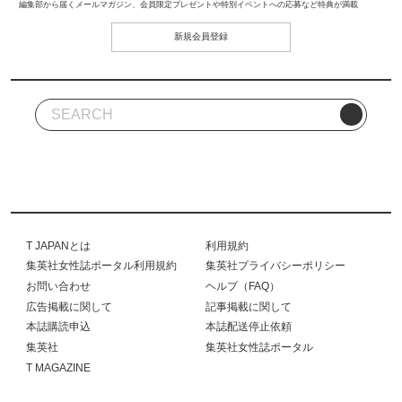
編集部から届くメールマガジン、会員限定プレゼントや特別イベントへの応募など特典が満載
新規会員登録
T JAPANとは
利用規約
集英社女性誌ポータル利用規約
集英社プライバシーポリシー
お問い合わせ
ヘルプ（FAQ）
広告掲載に関して
記事掲載に関して
本誌購読申込
本誌配送停止依頼
集英社
集英社女性誌ポータル
T MAGAZINE