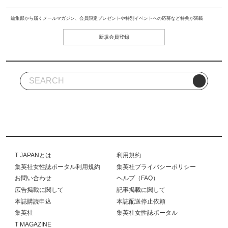
編集部から届くメールマガジン、会員限定プレゼントや特別イベントへの応募など特典が満載
新規会員登録
T JAPANとは
利用規約
集英社女性誌ポータル利用規約
集英社プライバシーポリシー
お問い合わせ
ヘルプ（FAQ）
広告掲載に関して
記事掲載に関して
本誌購読申込
本誌配送停止依頼
集英社
集英社女性誌ポータル
T MAGAZINE