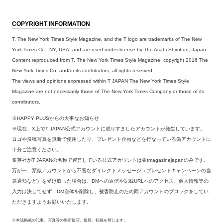
COPYRIGHT INFORMATION
T, The New York Times Style Magazine, and the T logo are trademarks of The New
York Times Co., NY, USA, and are used under license by The Asahi Shimbun, Japan.
Content reproduced from T, The New York Times Style Magazine, copyright 2016 The
New York Times Co. and/or its contributors, all rights reserved.
The views and opinions expressed within T JAPAN The New York Times Style
Magazine are not necessarily those of The New York Times Company or those of its
contributors.
※HAPPY PLUSからの大事なお知らせ
※現在、X上でT JAPAN公式アカウントに成りすましたアカウントが発生しています。
ロゴや投稿写真を無断で使用したり、プレゼント企画などを行なっている偽アカウントに
十分ご注意ください。
集英社がT JAPANの名称で運営している公式アカウントは＠tmagazinejapanのみです。
万が一、類似アカウントから不審なダイレクトメッセージ（プレゼントキャンペーンの当
選通知など）を受け取った場合は、DMへの返信や記載URLへのアクセス、個人情報等の
入力は決してせず、DM自体を削除し、被害防止のため同アカウントのブロックをしてい
ただきますようお願いいたします。
※本誌掲載の記事、写真等の無断複写、複製、転載を禁じます。