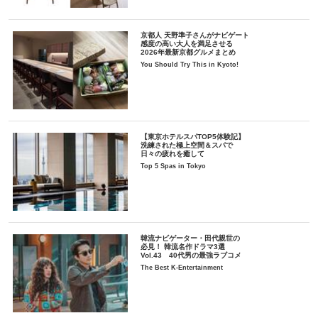
京都人 天野準子さんがナビゲート
感度の高い大人を満足させる
2026年最新京都グルメまとめ
You Should Try This in Kyoto!
【東京ホテルスパTOP5体験記】
洗練された極上空間＆スパで
日々の疲れを癒して
Top 5 Spas in Tokyo
韓流ナビゲーター・田代親世の
必見！ 韓流名作ドラマ3選
Vol.43 40代男の最強ラブコメ
The Best K-Entertainment