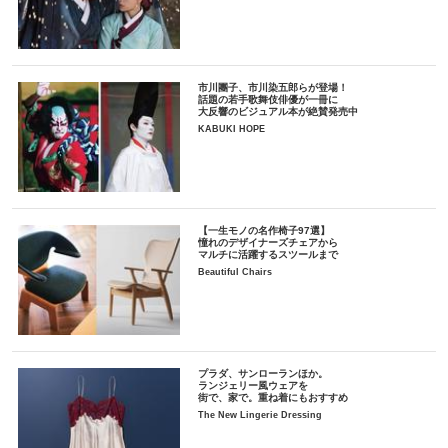
市川團子、市川染五郎らが登場！
話題の若手歌舞伎俳優が一冊に
大反響のビジュアル本が絶賛発売中
KABUKI HOPE
【一生モノの名作椅子97選】
憧れのデザイナーズチェアから
マルチに活躍するスツールまで
Beautiful Chairs
プラダ、サンローランほか。
ランジェリー風ウェアを
街で、家で。重ね着にもおすすめ
The New Lingerie Dressing