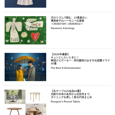
月のリズムで読む、12星座占い
濱美奈子のハーモニー占星術
＜2026/7/29～2026/8/12＞
Harmonic Astrology
【2026年最新】
キュンとしたいときに！
韓流ナビゲーター・田代親世のおすすめ恋愛ドラマ
30選
The Best K-Entertainment
【丸テーブルの名品34選】
北欧や日本の名作から注目作まで。
ダイニングを美しく彩る円卓まとめ
Designer's Round Tables