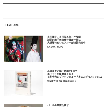
FEATURE
市川團子、市川染五郎らが登場！
話題の若手歌舞伎俳優が一冊に
大反響のビジュアル本が絶賛発売中
KABUKI HOPE
小津夜景と堀江敏幸の2冊で
エッセイの醍醐味を知る
石井千湖のブックレビュー「本のみずうみ」vol.18
What Will You Read Next ?
パールの常識を覆す