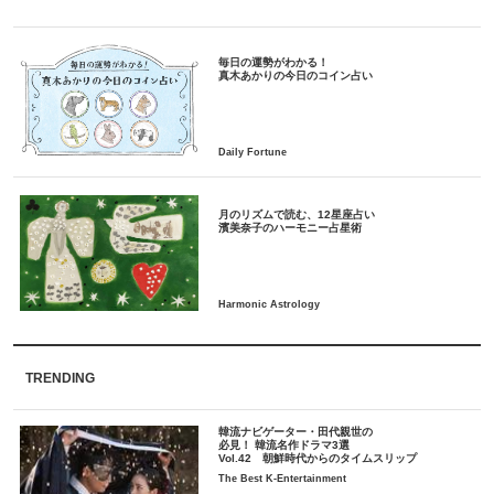
毎日の運勢がわかる！
月のリズムで読む、12星座占い
TRENDING
韓流ナビゲーター・田代親世の
必見！ 韓流名作ドラマ3選
Vol.42 朝鮮時代からのタイムスリップ
The Best K-Entertainment