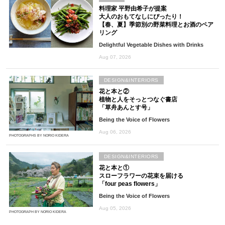
料理家 平野由希子が提案
大人のおもてなしにぴったり！
【春、夏】季節別の野菜料理とお酒のペア
リング
Delightful Vegetable Dishes with Drinks
Aug 07, 2026
DESIGN&INTERIORS
花と本と②
植物と人をそっとつなぐ書店
「草舟あんとす号」
Being the Voice of Flowers
Aug 06, 2026
PHOTOGRAPHS BY NORIO KIDERA
DESIGN&INTERIORS
花と本と①
スローフラワーの花束を届ける
「four peas flowers」
Being the Voice of Flowers
Aug 05, 2026
PHOTOGRAPH BY NORIO KIDERA