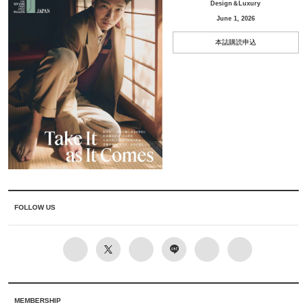
Design＆Luxury
June 1, 2026
本誌購読申込
FOLLOW US
MEMBERSHIP