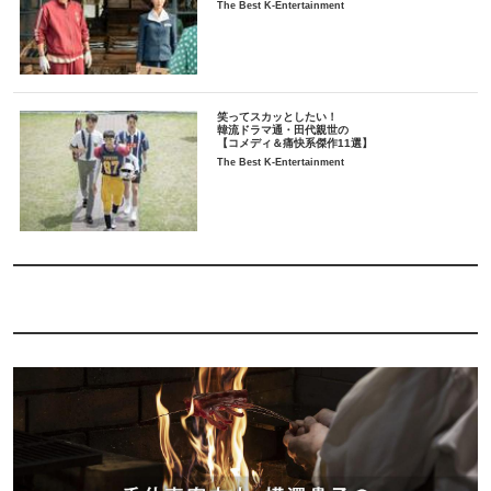
The Best K-Entertainment
笑ってスカッとしたい！
韓流ドラマ通・田代親世の
【コメディ＆痛快系傑作11選】
The Best K-Entertainment