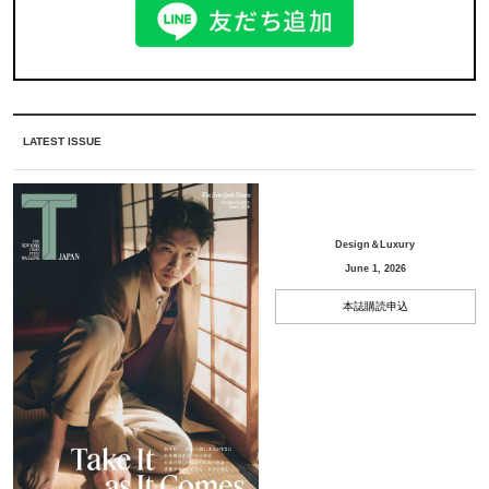
LATEST ISSUE
Design＆Luxury
June 1, 2026
本誌購読申込