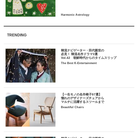
TRENDING
韓流ナビゲーター・田代親世の
必見！ 韓流名作ドラマ3選
Vol.42 朝鮮時代からのタイムスリップ
The Best K-Entertainment
【一生モノの名作椅子97選】
憧れのデザイナーズチェアから
マルチに活躍するスツールまで
Beautiful Chairs