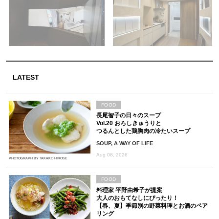
LATEST
FOOD
長尾智子の日々のスープ
Vol.20 おろしきゅうりと
つるんとした鶏胸肉の冷たいスープ
SOUP, A WAY OF LIFE
Aug 08, 2026
PHOTOGRAPH BY TAKAKO HIROSE
FOOD
料理家 平野由希子が提案
大人のおもてなしにぴったり！
【春、夏】季節別の野菜料理とお酒のペア
リング