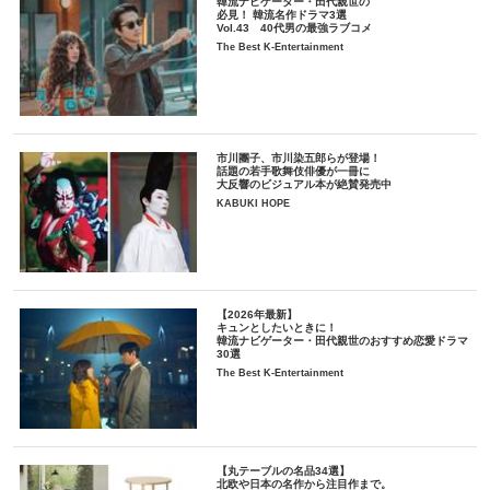
韓流ナビゲーター・田代親世の
必見！ 韓流名作ドラマ3選
Vol.43 40代男の最強ラブコメ
The Best K-Entertainment
市川團子、市川染五郎らが登場！
話題の若手歌舞伎俳優が一冊に
大反響のビジュアル本が絶賛発売中
KABUKI HOPE
【2026年最新】
キュンとしたいときに！
韓流ナビゲーター・田代親世のおすすめ恋愛ドラマ
30選
The Best K-Entertainment
【丸テーブルの名品34選】
北欧や日本の名作から注目作まで。