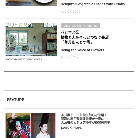
Delightful Vegetable Dishes with Drinks
Aug 07, 2026
DESIGN&INTERIORS
花と本と②
植物と人をそっとつなぐ書店
「草舟あんとす号」
Being the Voice of Flowers
Aug 06, 2026
PHOTOGRAPHS BY NORIO KIDERA
FEATURE
市川團子、市川染五郎らが登場！
話題の若手歌舞伎俳優が一冊に
大反響のビジュアル本が絶賛発売中
KABUKI HOPE