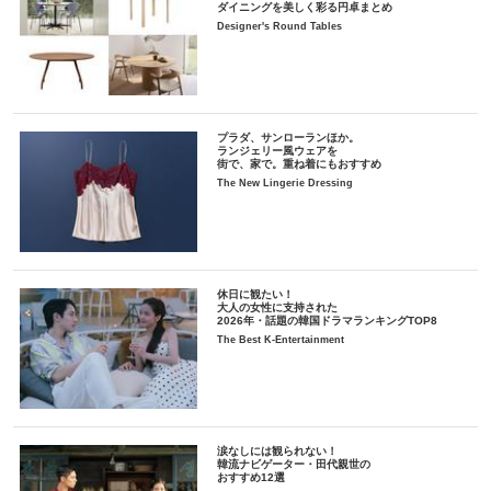
ダイニングを美しく彩る円卓まとめ
Designer's Round Tables
プラダ、サンローランほか。
ランジェリー風ウェアを
街で、家で。重ね着にもおすすめ
The New Lingerie Dressing
休日に観たい！
大人の女性に支持された
2026年・話題の韓国ドラマランキングTOP8
The Best K-Entertainment
涙なしには観られない！
韓流ナビゲーター・田代親世の
おすすめ12選