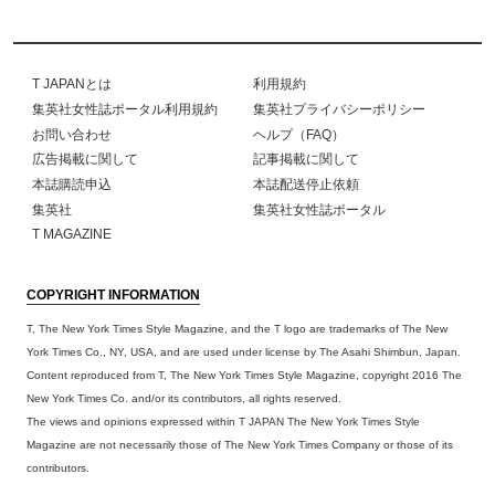
T JAPANとは
利用規約
集英社女性誌ポータル利用規約
集英社プライバシーポリシー
お問い合わせ
ヘルプ（FAQ）
広告掲載に関して
記事掲載に関して
本誌購読申込
本誌配送停止依頼
集英社
集英社女性誌ポータル
T MAGAZINE
COPYRIGHT INFORMATION
T, The New York Times Style Magazine, and the T logo are trademarks of The New
York Times Co., NY, USA, and are used under license by The Asahi Shimbun, Japan.
Content reproduced from T, The New York Times Style Magazine, copyright 2016 The
New York Times Co. and/or its contributors, all rights reserved.
The views and opinions expressed within T JAPAN The New York Times Style
Magazine are not necessarily those of The New York Times Company or those of its
contributors.