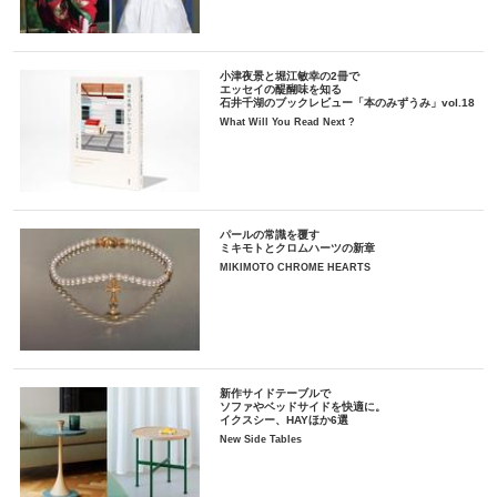
小津夜景と堀江敏幸の2冊で
エッセイの醍醐味を知る
石井千湖のブックレビュー「本のみずうみ」vol.18
What Will You Read Next ?
パールの常識を覆す
ミキモトとクロムハーツの新章
MIKIMOTO CHROME HEARTS
新作サイドテーブルで
ソファやベッドサイドを快適に。
イクスシー、HAYほか6選
New Side Tables