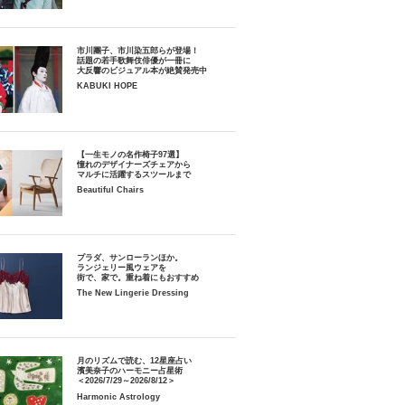
市川團子、市川染五郎らが登場！
話題の若手歌舞伎俳優が一冊に
大反響のビジュアル本が絶賛発売中
KABUKI HOPE
【一生モノの名作椅子97選】
憧れのデザイナーズチェアから
マルチに活躍するスツールまで
Beautiful Chairs
プラダ、サンローランほか。
ランジェリー風ウェアを
街で、家で。重ね着にもおすすめ
The New Lingerie Dressing
月のリズムで読む、12星座占い
濱美奈子のハーモニー占星術
＜2026/7/29～2026/8/12＞
Harmonic Astrology