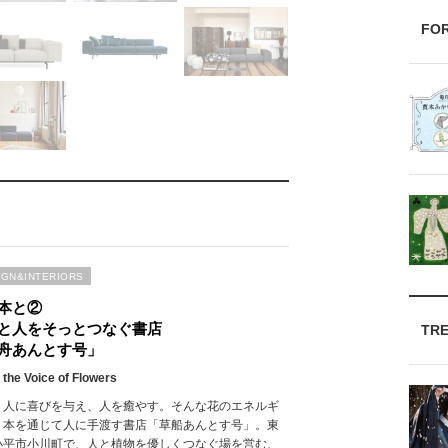
FO
IGN&INTERIORS
本と②
と人をそっとつなぐ書店
TR
舟あんとす号」
 the Voice of Flowers
、人に喜びを与え、人を癒やす。そんな花のエネルギ
、本を通じて人に手渡す書店「草船あんとす号」。東
小平市小川町で、人と植物を優しくつなぐ場を営む、