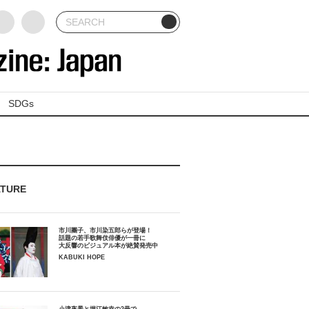
SDGs
ATURE
市川團子、市川染五郎らが登場！
話題の若手歌舞伎俳優が一冊に
大反響のビジュアル本が絶賛発売中
KABUKI HOPE