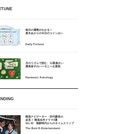
RTUNE
毎日の運勢がわかる！
月のリズムで読む、12星座占い
ENDING
韓流ナビゲーター・田代親世の
必見！ 韓流名作ドラマ3選
Vol.42 朝鮮時代からのタイムスリップ
The Best K-Entertainment