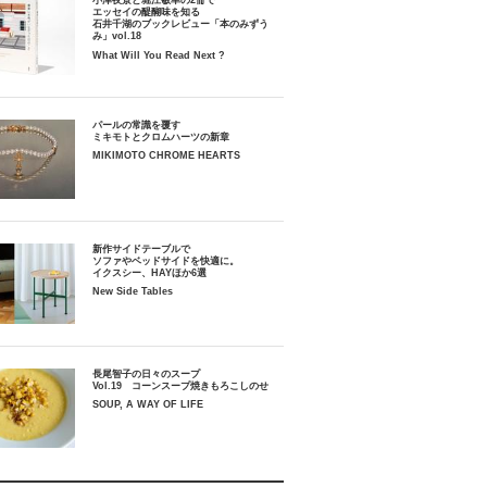
小津夜景と堀江敏幸の2冊で
エッセイの醍醐味を知る
石井千湖のブックレビュー「本のみずう
み」vol.18
What Will You Read Next ?
パールの常識を覆す
ミキモトとクロムハーツの新章
MIKIMOTO CHROME HEARTS
新作サイドテーブルで
ソファやベッドサイドを快適に。
イクスシー、HAYほか6選
New Side Tables
長尾智子の日々のスープ
Vol.19 コーンスープ焼きもろこしのせ
SOUP, A WAY OF LIFE