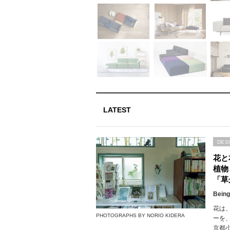
LATEST
DES
花と
植物
「草
Being
花は
PHOTOGRAPHS BY NORIO KIDERA
ーを
京都