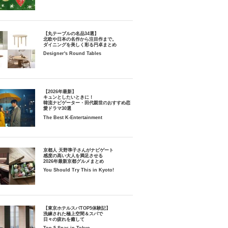
【丸テーブルの名品34選】
北欧や日本の名作から注目作まで。
ダイニングを美しく彩る円卓まとめ
Designer's Round Tables
【2026年最新】
キュンとしたいときに！
韓流ナビゲーター・田代親世のおすすめ恋
愛ドラマ30選
The Best K-Entertainment
京都人 天野準子さんがナビゲート
感度の高い大人を満足させる
2026年最新京都グルメまとめ
You Should Try This in Kyoto!
【東京ホテルスパTOP5体験記】
洗練された極上空間＆スパで
日々の疲れを癒して