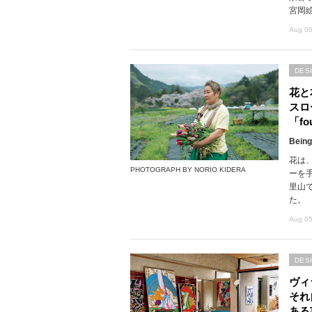
宮岡
Aug 06
DES
花と
スロ
「fou
Being
花は
PHOTOGRAPH BY NORIO KIDERA
ーを
里山で
た。
Aug 05
DES
ヴィ
それ
ある