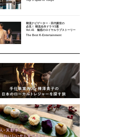
Top 5 Spas in Tokyo
韓流ナビゲーター・田代親世の
必見！ 韓流名作ドラマ3選
Vol.41 魅惑のロイヤルラブストーリー
The Best K-Entertainment