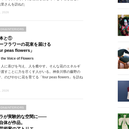
絵里さんを訪ねた
, 2026
IGN&INTERIORS
本と①
ーフラワーの花束を届ける
r peas flowers」
 the Voice of Flowers
、人に喜びを与え、人を癒やす。そんな花のエネルギ
手渡すことに力を尽くす人がいる。神奈川県の藤野の
、のびやかに花を育てる「four peas flowers」を訪ね
, 2026
IGN&INTERIORS
ラが実験的な空間に――
自体が作品。
芸術家のアトリエ