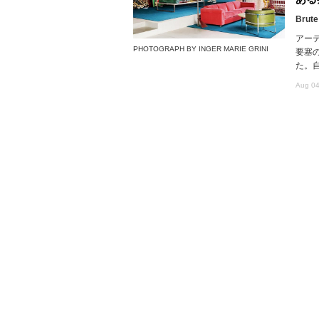
Brute
アー
PHOTOGRAPH BY INGER MARIE GRINI
要塞
た。
Aug 04