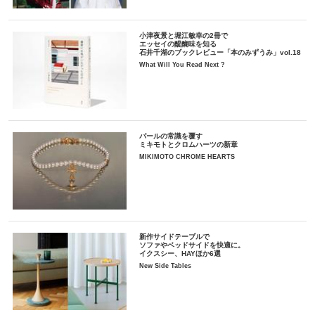
小津夜景と堀江敏幸の2冊で
エッセイの醍醐味を知る
石井千湖のブックレビュー「本のみずうみ」vol.18
What Will You Read Next ?
パールの常識を覆す
ミキモトとクロムハーツの新章
MIKIMOTO CHROME HEARTS
新作サイドテーブルで
ソファやベッドサイドを快適に。
イクスシー、HAYほか6選
New Side Tables