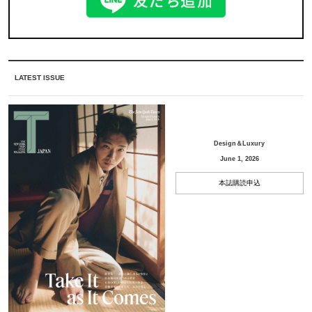
LATEST ISSUE
Design＆Luxury
June 1, 2026
本誌購読申込