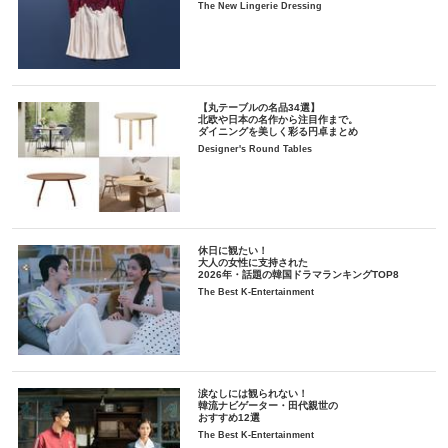
The New Lingerie Dressing
【丸テーブルの名品34選】
北欧や日本の名作から注目作まで。
ダイニングを美しく彩る円卓まとめ
Designer's Round Tables
休日に観たい！
大人の女性に支持された
2026年・話題の韓国ドラマランキングTOP8
The Best K-Entertainment
涙なしには観られない！
韓流ナビゲーター・田代親世の
おすすめ12選
The Best K-Entertainment