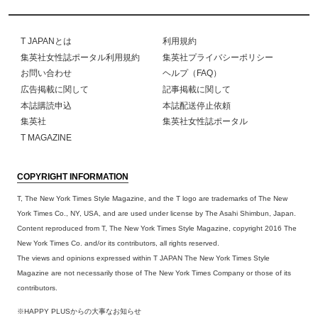
T JAPANとは
利用規約
集英社女性誌ポータル利用規約
集英社プライバシーポリシー
お問い合わせ
ヘルプ（FAQ）
広告掲載に関して
記事掲載に関して
本誌購読申込
本誌配送停止依頼
集英社
集英社女性誌ポータル
T MAGAZINE
COPYRIGHT INFORMATION
T, The New York Times Style Magazine, and the T logo are trademarks of The New
York Times Co., NY, USA, and are used under license by The Asahi Shimbun, Japan.
Content reproduced from T, The New York Times Style Magazine, copyright 2016 The
New York Times Co. and/or its contributors, all rights reserved.
The views and opinions expressed within T JAPAN The New York Times Style
Magazine are not necessarily those of The New York Times Company or those of its
contributors.
※HAPPY PLUSからの大事なお知らせ