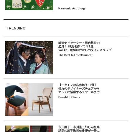
TRENDING
韓流ナビゲーター・田代親世の
必見！ 韓流名作ドラマ3選
Vol.42 朝鮮時代からのタイムスリップ
The Best K-Entertainment
【一生モノの名作椅子97選】
憧れのデザイナーズチェアから
マルチに活躍するスツールまで
Beautiful Chairs
市川團子、市川染五郎らが登場！
話題の若手歌舞伎俳優が一冊に