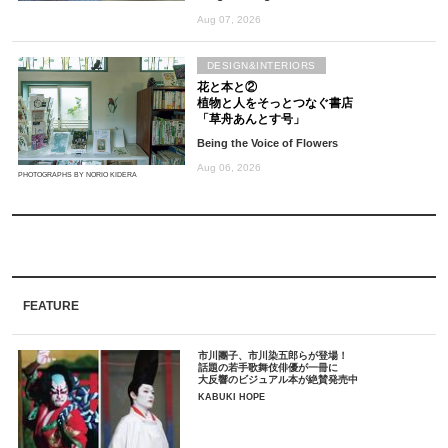
Aug 07, 2026
DESIGN&INTERIORS
花と本と②
植物と人をそっとつなぐ書店
「草舟あんとす号」
Being the Voice of Flowers
Aug 06, 2026
PHOTOGRAPHS BY NORIO KIDERA
FEATURE
市川團子、市川染五郎らが登場！
話題の若手歌舞伎俳優が一冊に
大反響のビジュアル本が絶賛発売中
KABUKI HOPE