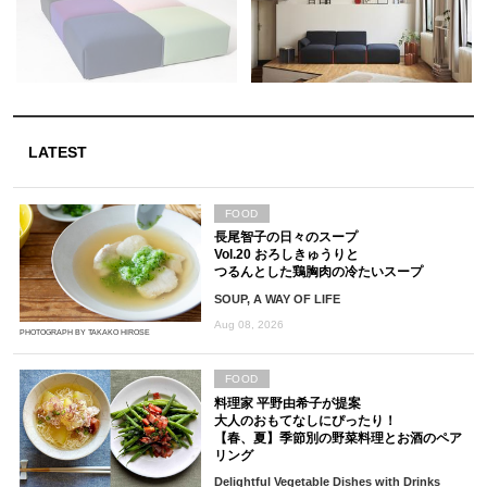
LATEST
FOOD
長尾智子の日々のスープ
Vol.20 おろしきゅうりと
つるんとした鶏胸肉の冷たいスープ
SOUP, A WAY OF LIFE
Aug 08, 2026
PHOTOGRAPH BY TAKAKO HIROSE
FOOD
料理家 平野由希子が提案
大人のおもてなしにぴったり！
【春、夏】季節別の野菜料理とお酒のペア
リング
Delightful Vegetable Dishes with Drinks