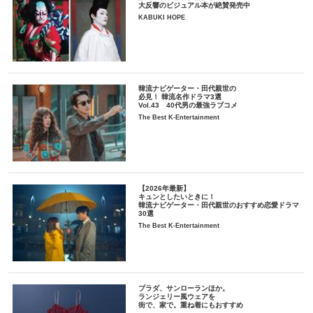
大反響のビジュアル本が絶賛発売中
KABUKI HOPE
韓流ナビゲーター・田代親世の
必見！ 韓流名作ドラマ3選
Vol.43 40代男の最強ラブコメ
The Best K-Entertainment
【2026年最新】
キュンとしたいときに！
韓流ナビゲーター・田代親世のおすすめ恋愛ドラマ
30選
The Best K-Entertainment
プラダ、サンローランほか。
ランジェリー風ウェアを
街で、家で。重ね着にもおすすめ