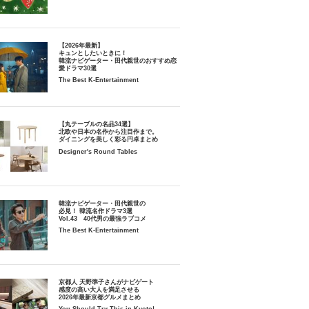
【2026年最新】
キュンとしたいときに！
韓流ナビゲーター・田代親世のおすすめ恋
愛ドラマ30選
The Best K-Entertainment
【丸テーブルの名品34選】
北欧や日本の名作から注目作まで。
ダイニングを美しく彩る円卓まとめ
Designer's Round Tables
韓流ナビゲーター・田代親世の
必見！ 韓流名作ドラマ3選
Vol.43 40代男の最強ラブコメ
The Best K-Entertainment
京都人 天野準子さんがナビゲート
感度の高い大人を満足させる
2026年最新京都グルメまとめ