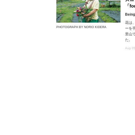
「fou
Being
花は
PHOTOGRAPH BY NORIO KIDERA
ーを
里山で
た。
Aug 05