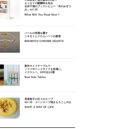
小津夜景と堀江敏幸の2冊で
エッセイの醍醐味を知る
石井千湖のブックレビュー「本のみずう
み」vol.18
What Will You Read Next ?
パールの常識を覆す
ミキモトとクロムハーツの新章
MIKIMOTO CHROME HEARTS
新作サイドテーブルで
ソファやベッドサイドを快適に。
イクスシー、HAYほか6選
New Side Tables
長尾智子の日々のスープ
Vol.19 コーンスープ焼きもろこしのせ
SOUP, A WAY OF LIFE