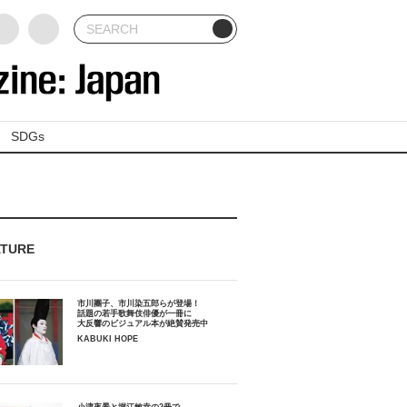
SDGs
ATURE
市川團子、市川染五郎らが登場！
話題の若手歌舞伎俳優が一冊に
大反響のビジュアル本が絶賛発売中
KABUKI HOPE