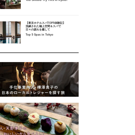
You Should Try This in Kyoto!
【東京ホテルスパTOP5体験記】
洗練された極上空間＆スパで
日々の疲れを癒して
Top 5 Spas in Tokyo