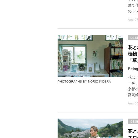
菜で
のト
Aug 07
DES
花と
植物
「草
Being
花は
PHOTOGRAPHS BY NORIO KIDERA
ーを
京都
宮岡
Aug 06
DES
花と
スロ