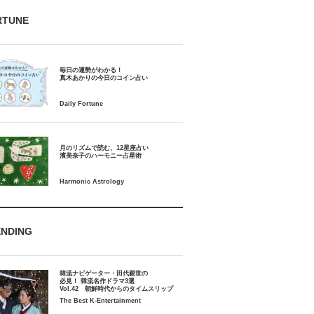
RTUNE
毎日の運勢がわかる！
月のリズムで読む、12星座占い
ENDING
韓流ナビゲーター・田代親世の
必見！ 韓流名作ドラマ3選
Vol.42 朝鮮時代からのタイムスリップ
The Best K-Entertainment