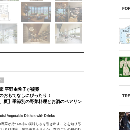
FO
D
家 平野由希子が提案
のおもてなしにぴったり！
TR
、夏】季節別の野菜料理とお酒のペアリン
htful Vegetable Dishes with Drinks
の野菜が持つ本来の美味しさを引き出すことを知り尽
ている料理家・平野由希子さんが、季節ごとの旬の野