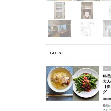
LATEST
FOO
料理
大人
【春
グ
Delig
季節
くし