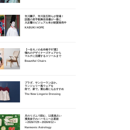
市川團子、市川染五郎らが登場！
話題の若手歌舞伎俳優が一冊に
大反響のビジュアル本が絶賛発売中
KABUKI HOPE
【一生モノの名作椅子97選】
憧れのデザイナーズチェアから
マルチに活躍するスツールまで
Beautiful Chairs
プラダ、サンローランほか。
ランジェリー風ウェアを
街で、家で。重ね着にもおすすめ
The New Lingerie Dressing
月のリズムで読む、12星座占い
濱美奈子のハーモニー占星術
＜2026/7/29～2026/8/12＞
Harmonic Astrology