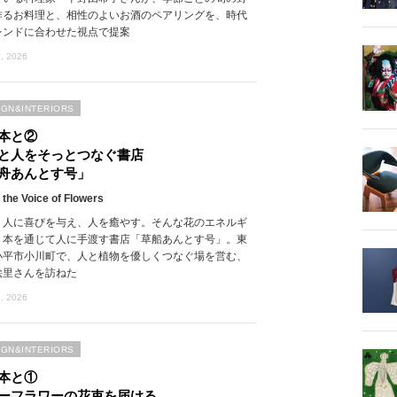
作るお料理と、相性のよいお酒のペアリングを、時代
レンドに合わせた視点で提案
, 2026
IGN&INTERIORS
本と②
と人をそっとつなぐ書店
舟あんとす号」
 the Voice of Flowers
、人に喜びを与え、人を癒やす。そんな花のエネルギ
、本を通じて人に手渡す書店「草船あんとす号」。東
小平市小川町で、人と植物を優しくつなぐ場を営む、
絵里さんを訪ねた
, 2026
IGN&INTERIORS
本と①
ーフラワーの花束を届ける