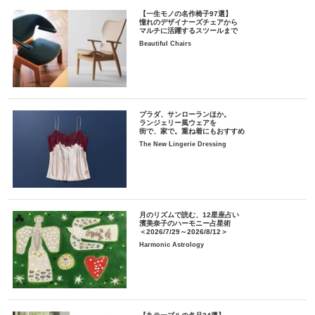
【一生モノの名作椅子97選】
憧れのデザイナーズチェアから
マルチに活躍するスツールまで
Beautiful Chairs
プラダ、サンローランほか。
ランジェリー風ウェアを
街で、家で。重ね着にもおすすめ
The New Lingerie Dressing
月のリズムで読む、12星座占い
濱美奈子のハーモニー占星術
＜2026/7/29～2026/8/12＞
Harmonic Astrology