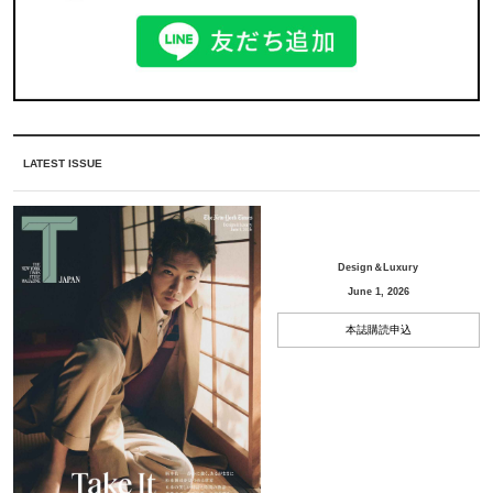
LATEST ISSUE
Design＆Luxury
June 1, 2026
本誌購読申込