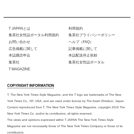
T JAPANとは
利用規約
集英社女性誌ポータル利用規約
集英社プライバシーポリシー
お問い合わせ
ヘルプ（FAQ）
広告掲載に関して
記事掲載に関して
本誌購読申込
本誌配送停止依頼
集英社
集英社女性誌ポータル
T MAGAZINE
COPYRIGHT INFORMATION
T, The New York Times Style Magazine, and the T logo are trademarks of The New
York Times Co., NY, USA, and are used under license by The Asahi Shimbun, Japan.
Content reproduced from T, The New York Times Style Magazine, copyright 2016 The
New York Times Co. and/or its contributors, all rights reserved.
The views and opinions expressed within T JAPAN The New York Times Style
Magazine are not necessarily those of The New York Times Company or those of its
contributors.