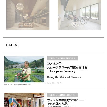
LATEST
DESIGN&INTERIORS
花と本と①
スローフラワーの花束を届ける
「four peas flowers」
Being the Voice of Flowers
Aug 05, 2026
PHOTOGRAPH BY NORIO KIDERA
DESIGN&INTERIORS
ヴィラが実験的な空間に――
それ自体が作品。