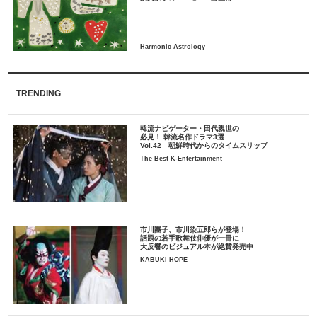
TRENDING
韓流ナビゲーター・田代親世の
必見！ 韓流名作ドラマ3選
Vol.42 朝鮮時代からのタイムスリップ
The Best K-Entertainment
市川團子、市川染五郎らが登場！
話題の若手歌舞伎俳優が一冊に
大反響のビジュアル本が絶賛発売中
KABUKI HOPE