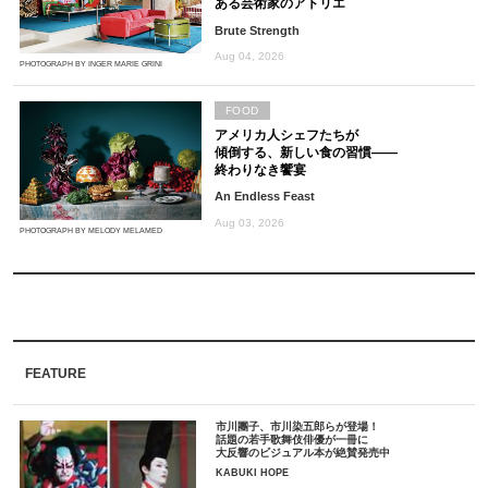
ある芸術家のアトリエ
Brute Strength
Aug 04, 2026
PHOTOGRAPH BY INGER MARIE GRINI
FOOD
アメリカ人シェフたちが
傾倒する、新しい食の習慣――
終わりなき饗宴
An Endless Feast
Aug 03, 2026
PHOTOGRAPH BY MELODY MELAMED
FEATURE
市川團子、市川染五郎らが登場！
話題の若手歌舞伎俳優が一冊に
大反響のビジュアル本が絶賛発売中
KABUKI HOPE