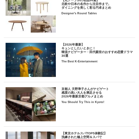
【丸テーブルの名品34選】
北欧や日本の名作から注目作まで。
ダイニングを美しく彩る円卓まとめ
Designer's Round Tables
【2026年最新】
キュンとしたいときに！
韓流ナビゲーター・田代親世のおすすめ恋愛ドラマ
30選
The Best K-Entertainment
京都人 天野準子さんがナビゲート
感度の高い大人を満足させる
2026年最新京都グルメまとめ
You Should Try This in Kyoto!
【東京ホテルスパTOP5体験記】
洗練された極上空間＆スパで