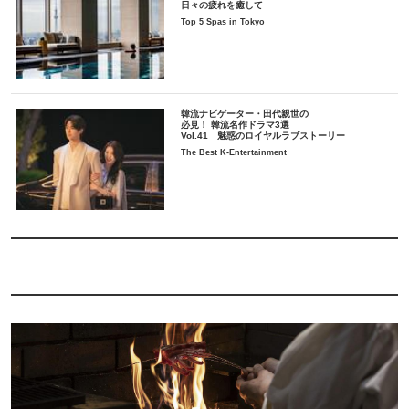
日々の疲れを癒して
Top 5 Spas in Tokyo
韓流ナビゲーター・田代親世の
必見！ 韓流名作ドラマ3選
Vol.41 魅惑のロイヤルラブストーリー
The Best K-Entertainment