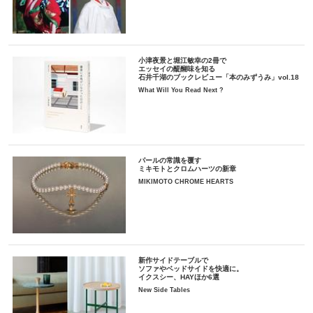
小津夜景と堀江敏幸の2冊で
エッセイの醍醐味を知る
石井千湖のブックレビュー「本のみずうみ」vol.18
What Will You Read Next ?
パールの常識を覆す
ミキモトとクロムハーツの新章
MIKIMOTO CHROME HEARTS
新作サイドテーブルで
ソファやベッドサイドを快適に。
イクスシー、HAYほか6選
New Side Tables