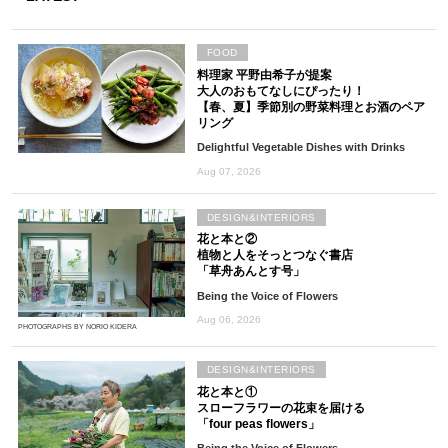
FOOD
料理家 平野由希子が提案
大人のおもてなしにぴったり！
【春、夏】季節別の野菜料理とお酒のペア
リング
Delightful Vegetable Dishes with Drinks
Aug 07, 2026
DESIGN&INTERIORS
花と本と②
植物と人をそっとつなぐ書店
「草舟あんとす号」
Being the Voice of Flowers
Aug 06, 2026
PHOTOGRAPHS BY NORIO KIDERA
DESIGN&INTERIORS
花と本と①
スローフラワーの花束を届ける
「four peas flowers」