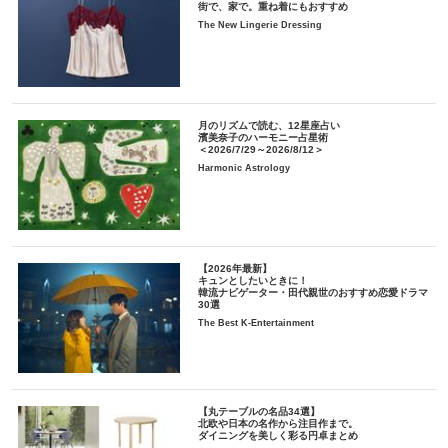
街で、家で。重ね着にもおすすめ
The New Lingerie Dressing
月のリズムで読む、12星座占い
濱美奈子のハーモニー占星術
＜2026/7/29～2026/8/12＞
Harmonic Astrology
【2026年最新】
キュンとしたいときに！
韓流ナビゲーター・田代親世のおすすめ恋愛ドラマ
30選
The Best K-Entertainment
【丸テーブルの名品34選】
北欧や日本の名作から注目作まで。
ダイニングを美しく彩る円卓まとめ