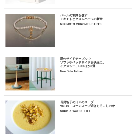
パールの常識を覆す
ミキモトとクロムハーツの新章
MIKIMOTO CHROME HEARTS
新作サイドテーブルで
ソファやベッドサイドを快適に。
イクスシー、HAYほか6選
New Side Tables
長尾智子の日々のスープ
Vol.19 コーンスープ焼きもろこしのせ
SOUP, A WAY OF LIFE