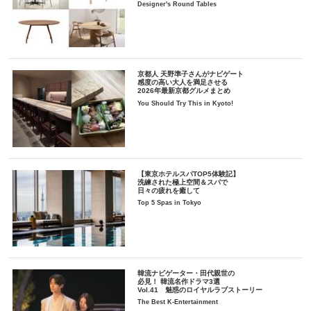
Designer's Round Tables
京都人 天野準子さんがナビゲート
感度の高い大人を満足させる
2026年最新京都グルメまとめ
You Should Try This in Kyoto!
【東京ホテルスパTOP5体験記】
洗練された極上空間＆スパで
日々の疲れを癒して
Top 5 Spas in Tokyo
韓流ナビゲーター・田代親世の
必見！ 韓流名作ドラマ3選
Vol.41 魅惑のロイヤルラブストーリー
The Best K-Entertainment