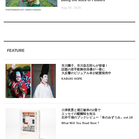
Being the Voice of Flowers
Aug 05, 2026
PHOTOGRAPH BY NORIO KIDERA
FEATURE
市川團子、市川染五郎らが登場！
話題の若手歌舞伎俳優が一冊に
大反響のビジュアル本が絶賛発売中
KABUKI HOPE
小津夜景と堀江敏幸の2冊で
エッセイの醍醐味を知る
石井千湖のブックレビュー「本のみずうみ」vol.18
What Will You Read Next ?