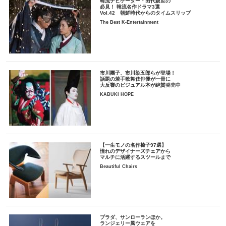
韓流ナビゲーター・田代親世の
必見！ 韓流名作ドラマ3選
Vol.42 朝鮮時代からのタイムスリップ
The Best K-Entertainment
市川團子、市川染五郎らが登場！
話題の若手歌舞伎俳優が一冊に
大反響のビジュアル本が絶賛発売中
KABUKI HOPE
【一生モノの名作椅子97選】
憧れのデザイナーズチェアから
マルチに活躍するスツールまで
Beautiful Chairs
プラダ、サンローランほか。
ランジェリー風ウェアを