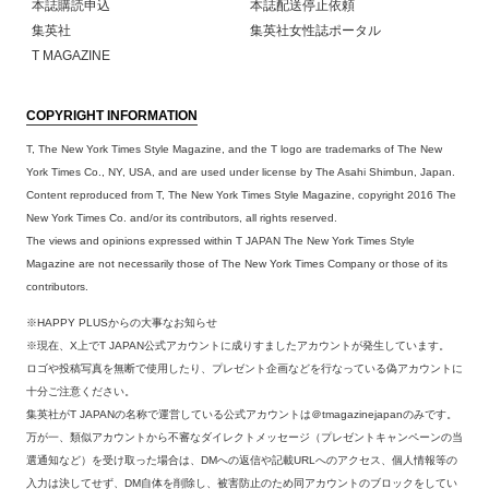
本誌購読申込
本誌配送停止依頼
集英社
集英社女性誌ポータル
T MAGAZINE
COPYRIGHT INFORMATION
T, The New York Times Style Magazine, and the T logo are trademarks of The New
York Times Co., NY, USA, and are used under license by The Asahi Shimbun, Japan.
Content reproduced from T, The New York Times Style Magazine, copyright 2016 The
New York Times Co. and/or its contributors, all rights reserved.
The views and opinions expressed within T JAPAN The New York Times Style
Magazine are not necessarily those of The New York Times Company or those of its
contributors.
※HAPPY PLUSからの大事なお知らせ
※現在、X上でT JAPAN公式アカウントに成りすましたアカウントが発生しています。
ロゴや投稿写真を無断で使用したり、プレゼント企画などを行なっている偽アカウントに
十分ご注意ください。
集英社がT JAPANの名称で運営している公式アカウントは＠tmagazinejapanのみです。
万が一、類似アカウントから不審なダイレクトメッセージ（プレゼントキャンペーンの当
選通知など）を受け取った場合は、DMへの返信や記載URLへのアクセス、個人情報等の
入力は決してせず、DM自体を削除し、被害防止のため同アカウントのブロックをしてい