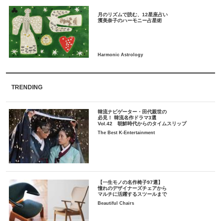
月のリズムで読む、12星座占い
TRENDING
韓流ナビゲーター・田代親世の
必見！ 韓流名作ドラマ3選
Vol.42 朝鮮時代からのタイムスリップ
The Best K-Entertainment
【一生モノの名作椅子97選】
憧れのデザイナーズチェアから
マルチに活躍するスツールまで
Beautiful Chairs