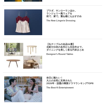
プラダ、サンローランほか。
ランジェリー風ウェアを
街で、家で。重ね着にもおすすめ
The New Lingerie Dressing
【丸テーブルの名品34選】
北欧や日本の名作から注目作まで。
ダイニングを美しく彩る円卓まとめ
Designer's Round Tables
休日に観たい！
大人の女性に支持された
2026年・話題の韓国ドラマランキングTOP8
The Best K-Entertainment