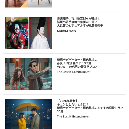
市川團子、市川染五郎らが登場！
話題の若手歌舞伎俳優が一冊に
大反響のビジュアル本が絶賛発売中
KABUKI HOPE
韓流ナビゲーター・田代親世の
必見！ 韓流名作ドラマ3選
Vol.43 40代男の最強ラブコメ
The Best K-Entertainment
【2026年最新】
キュンとしたいときに！
韓流ナビゲーター・田代親世のおすすめ恋愛ドラマ
30選
The Best K-Entertainment