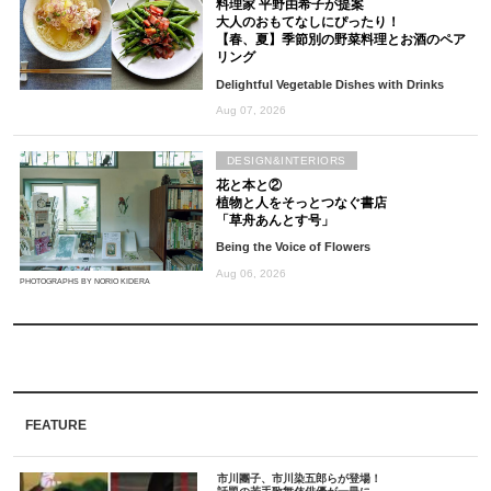
料理家 平野由希子が提案
大人のおもてなしにぴったり！
【春、夏】季節別の野菜料理とお酒のペア
リング
Delightful Vegetable Dishes with Drinks
Aug 07, 2026
DESIGN&INTERIORS
花と本と②
植物と人をそっとつなぐ書店
「草舟あんとす号」
Being the Voice of Flowers
Aug 06, 2026
PHOTOGRAPHS BY NORIO KIDERA
FEATURE
市川團子、市川染五郎らが登場！