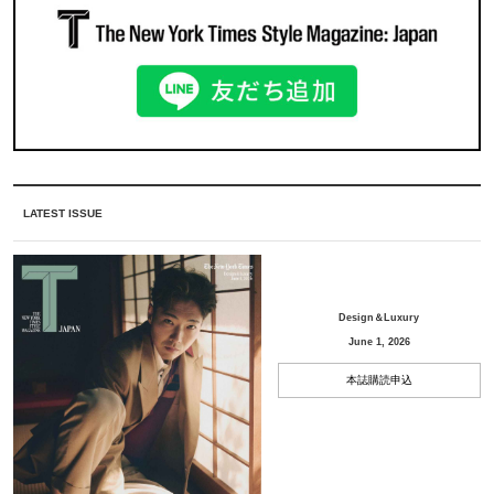
LATEST ISSUE
Design＆Luxury
June 1, 2026
本誌購読申込