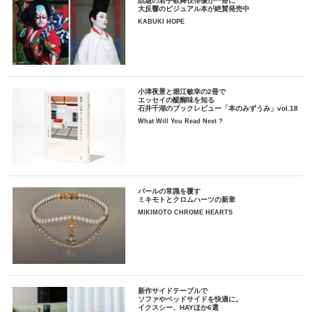
話題の若手歌舞伎俳優が一冊に
大反響のビジュアル本が絶賛発売中
KABUKI HOPE
小津夜景と堀江敏幸の2冊で
エッセイの醍醐味を知る
石井千湖のブックレビュー「本のみずうみ」vol.18
What Will You Read Next ?
パールの常識を覆す
ミキモトとクロムハーツの新章
MIKIMOTO CHROME HEARTS
新作サイドテーブルで
ソファやベッドサイドを快適に。
イクスシー、HAYほか6選