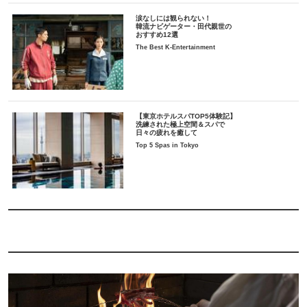
涙なしには観られない！
韓流ナビゲーター・田代親世の
おすすめ12選
The Best K-Entertainment
【東京ホテルスパTOP5体験記】
洗練された極上空間＆スパで
日々の疲れを癒して
Top 5 Spas in Tokyo