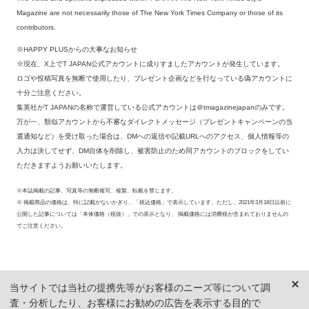
Magazine are not necessarily those of The New York Times Company or those of its
contributors.
※HAPPY PLUSからの大事なお知らせ
※現在、X上でT JAPAN公式アカウントに成りすましたアカウントが発生しています。
ロゴや投稿写真を無断で使用したり、プレゼント企画などを行なっている偽アカウントに
十分ご注意ください。
集英社がT JAPANの名称で運営している公式アカウントは＠tmagazinejapanのみです。
万が一、類似アカウントから不審なダイレクトメッセージ（プレゼントキャンペーンの当
選通知など）を受け取った場合は、DMへの返信や記載URLへのアクセス、個人情報等の
入力は決してせず、DM自体を削除し、被害防止のため同アカウントのブロックをしてい
ただきますようお願いいたします。
※本誌掲載の記事、写真等の無断複写、複製、転載を禁じます。
※ 掲載商品の価格は、特に記載がないかぎり、「税込価格」で表示しています。ただし、2021年3月18日以前に
公開した記事については「本体価格（税抜）」での表示となり、 掲載価格には消費税が含まれておりませんの
でご注意ください。
当サイトでは当社の提携先等がお客様のニーズ等について調
査・分析したり、お客様にお勧めの広告を表示する目的で