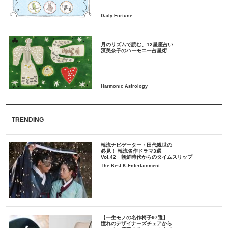
月のリズムで読む、12星座占い
TRENDING
韓流ナビゲーター・田代親世の
必見！ 韓流名作ドラマ3選
Vol.42 朝鮮時代からのタイムスリップ
The Best K-Entertainment
【一生モノの名作椅子97選】
憧れのデザイナーズチェアから