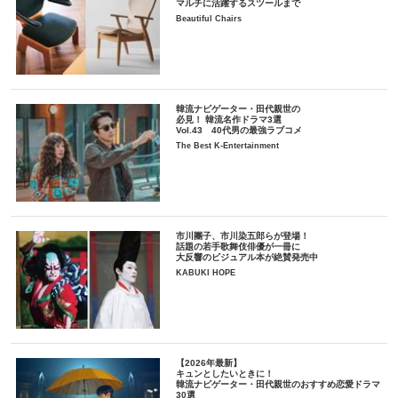
マルチに活躍するスツールまで
Beautiful Chairs
韓流ナビゲーター・田代親世の
必見！ 韓流名作ドラマ3選
Vol.43 40代男の最強ラブコメ
The Best K-Entertainment
市川團子、市川染五郎らが登場！
話題の若手歌舞伎俳優が一冊に
大反響のビジュアル本が絶賛発売中
KABUKI HOPE
【2026年最新】
キュンとしたいときに！
韓流ナビゲーター・田代親世のおすすめ恋愛ドラマ
30選