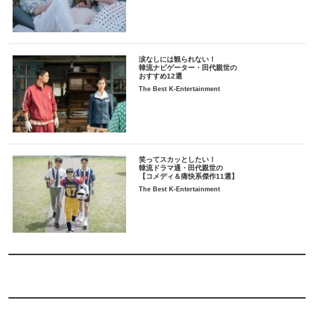
涙なしには観られない！
韓流ナビゲーター・田代親世の
おすすめ12選
The Best K-Entertainment
笑ってスカッとしたい！
韓流ドラマ通・田代親世の
【コメディ＆痛快系傑作11選】
The Best K-Entertainment