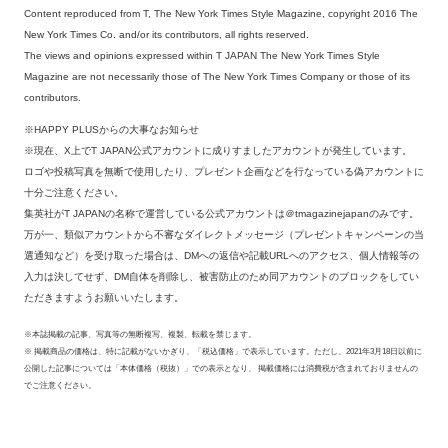
Content reproduced from T, The New York Times Style Magazine, copyright 2016 The
New York Times Co. and/or its contributors, all rights reserved.
The views and opinions expressed within T JAPAN The New York Times Style
Magazine are not necessarily those of The New York Times Company or those of its
contributors.
※HAPPY PLUSからの大事なお知らせ
※現在、X上でT JAPAN公式アカウントに成りすましたアカウントが発生しています。
ロゴや投稿写真を無断で使用したり、プレゼント企画などを行なっている偽アカウントに
十分ご注意ください。
集英社がT JAPANの名称で運営している公式アカウントは＠tmagazinejapanのみです。
万が一、類似アカウントから不審なダイレクトメッセージ（プレゼントキャンペーンの当
選通知など）を受け取った場合は、DMへの返信や記載URLへのアクセス、個人情報等の
入力は決してせず、DM自体を削除し、被害防止のため同アカウントのブロックをしてい
ただきますようお願いいたします。
※本誌掲載の記事、写真等の無断複写、複製、転載を禁じます。
※ 掲載商品の価格は、特に記載がないかぎり、「税込価格」で表示しています。ただし、2021年3月18日以前に
公開した記事については「本体価格（税抜）」での表示となり、 掲載価格には消費税が含まれておりませんの
でご注意ください。