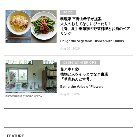
FOOD
料理家 平野由希子が提案
大人のおもてなしにぴったり！
【春、夏】季節別の野菜料理とお酒のペア
リング
Delightful Vegetable Dishes with Drinks
Aug 07, 2026
DESIGN&INTERIORS
花と本と②
植物と人をそっとつなぐ書店
「草舟あんとす号」
Being the Voice of Flowers
Aug 06, 2026
PHOTOGRAPHS BY NORIO KIDERA
FEATURE