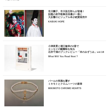
市川團子、市川染五郎らが登場！
話題の若手歌舞伎俳優が一冊に
大反響のビジュアル本が絶賛発売中
KABUKI HOPE
小津夜景と堀江敏幸の2冊で
エッセイの醍醐味を知る
石井千湖のブックレビュー「本のみずうみ」vol.18
What Will You Read Next ?
パールの常識を覆す
ミキモトとクロムハーツの新章
MIKIMOTO CHROME HEARTS