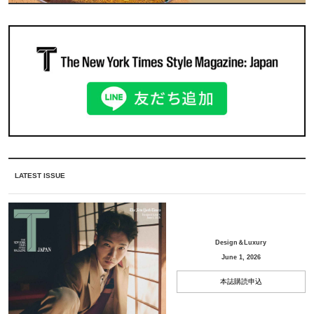
LATEST ISSUE
Design＆Luxury
June 1, 2026
本誌購読申込