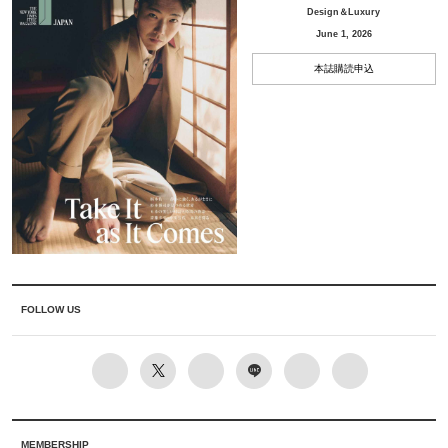
Design＆Luxury
June 1, 2026
本誌購読申込
FOLLOW US
MEMBERSHIP