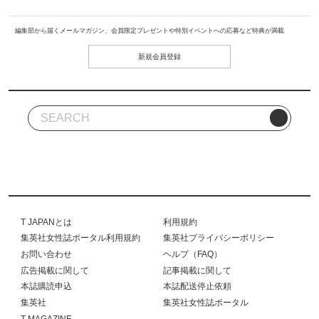
編集部から届くメールマガジン、会員限定プレゼントや特別イベントへの応募など特典が満載
新規会員登録
T JAPANとは
利用規約
集英社女性誌ポータル利用規約
集英社プライバシーポリシー
お問い合わせ
ヘルプ（FAQ）
広告掲載に関して
記事掲載に関して
本誌購読申込
本誌配送停止依頼
集英社
集英社女性誌ポータル
T MAGAZINE