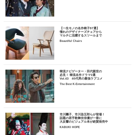
【一生モノの名作椅子97選】
憧れのデザイナーズチェアから
マルチに活躍するスツールまで
Beautiful Chairs
韓流ナビゲーター・田代親世の
必見！ 韓流名作ドラマ3選
Vol.43 40代男の最強ラブコメ
The Best K-Entertainment
市川團子、市川染五郎らが登場！
話題の若手歌舞伎俳優が一冊に
大反響のビジュアル本が絶賛発売中
KABUKI HOPE