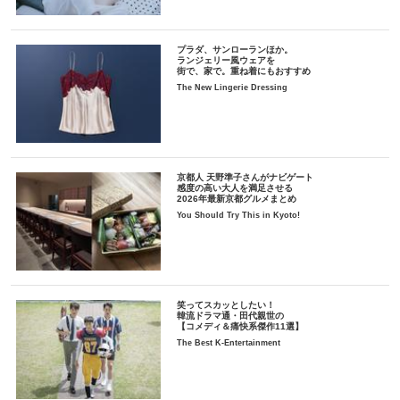
プラダ、サンローランほか。
ランジェリー風ウェアを
街で、家で。重ね着にもおすすめ
The New Lingerie Dressing
京都人 天野準子さんがナビゲート
感度の高い大人を満足させる
2026年最新京都グルメまとめ
You Should Try This in Kyoto!
笑ってスカッとしたい！
韓流ドラマ通・田代親世の
【コメディ＆痛快系傑作11選】
The Best K-Entertainment