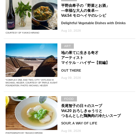
平野由希子の「野菜とお酒」
―幸福な大人の食卓―
Vol.54 モロヘイヤのレシピ
Delightful Vegetable Dishes with Drinks
Aug 10, 2026
COURTESY OF YUKIKO HIRANO
ART
地の果てに生きる奇才
アーティスト
マイケル・ハイザー【前編】
OUT THERE
Aug 09, 2026
“COMPLEX ONE AND TWO, CITY,” 1970-2022 ©
MICHAEL HEIZER. COURTESY OF TRIPLE AUGHT
FOUNDATION. PHOTO: MICHAEL HEIZER
FOOD
長尾智子の日々のスープ
Vol.20 おろしきゅうりと
つるんとした鶏胸肉の冷たいスープ
SOUP, A WAY OF LIFE
Aug 08, 2026
PHOTOGRAPH BY TAKAKO HIROSE