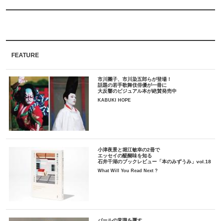
FEATURE
市川團子、市川染五郎らが登場！
話題の若手歌舞伎俳優が一冊に
大反響のビジュアル本が絶賛発売中
KABUKI HOPE
小津夜景と堀江敏幸の2冊で
エッセイの醍醐味を知る
石井千湖のブックレビュー「本のみずうみ」vol.18
What Will You Read Next ?
パールの常識を覆す