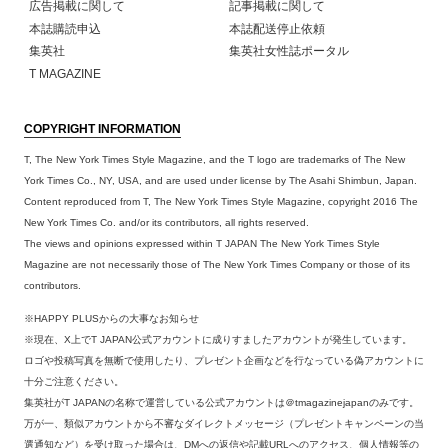
広告掲載に関して
記事掲載に関して
本誌購読申込
本誌配送停止依頼
集英社
集英社女性誌ポータル
T MAGAZINE
COPYRIGHT INFORMATION
T, The New York Times Style Magazine, and the T logo are trademarks of The New
York Times Co., NY, USA, and are used under license by The Asahi Shimbun, Japan.
Content reproduced from T, The New York Times Style Magazine, copyright 2016 The
New York Times Co. and/or its contributors, all rights reserved.
The views and opinions expressed within T JAPAN The New York Times Style
Magazine are not necessarily those of The New York Times Company or those of its
contributors.
※HAPPY PLUSからの大事なお知らせ
※現在、X上でT JAPAN公式アカウントに成りすましたアカウントが発生しています。
ロゴや投稿写真を無断で使用したり、プレゼント企画などを行なっている偽アカウントに
十分ご注意ください。
集英社がT JAPANの名称で運営している公式アカウントは＠tmagazinejapanのみです。
万が一、類似アカウントから不審なダイレクトメッセージ（プレゼントキャンペーンの当
選通知など）を受け取った場合は、DMへの返信や記載URLへのアクセス、個人情報等の