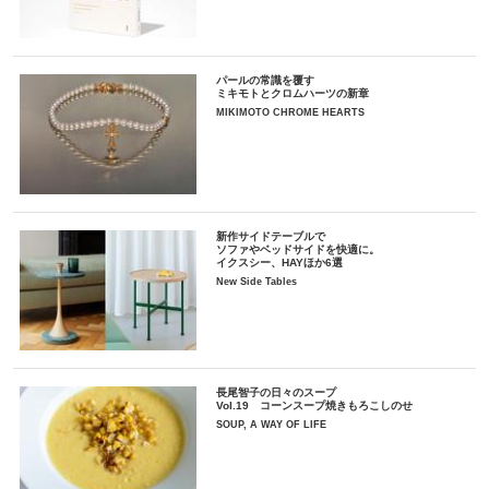
パールの常識を覆す
ミキモトとクロムハーツの新章
MIKIMOTO CHROME HEARTS
新作サイドテーブルで
ソファやベッドサイドを快適に。
イクスシー、HAYほか6選
New Side Tables
長尾智子の日々のスープ
Vol.19 コーンスープ焼きもろこしのせ
SOUP, A WAY OF LIFE