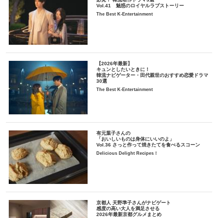
Vol.41 魅惑のロイヤルラブストーリー
The Best K-Entertainment
【2026年最新】
キュンとしたいときに！
韓流ナビゲーター・田代親世のおすすめ恋愛ドラマ
30選
The Best K-Entertainment
有元葉子さんの
「おいしいものは身体にいいのよ」
Vol.36 さっと作って焼きたてを食べるスコーン
Delicious Delight Recipes！
京都人 天野準子さんがナビゲート
感度の高い大人を満足させる
2026年最新京都グルメまとめ