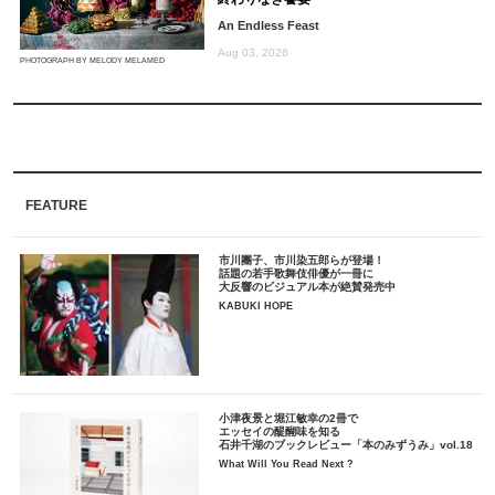
An Endless Feast
Aug 03, 2026
PHOTOGRAPH BY MELODY MELAMED
FEATURE
市川團子、市川染五郎らが登場！
話題の若手歌舞伎俳優が一冊に
大反響のビジュアル本が絶賛発売中
KABUKI HOPE
小津夜景と堀江敏幸の2冊で
エッセイの醍醐味を知る
石井千湖のブックレビュー「本のみずうみ」vol.18
What Will You Read Next ?