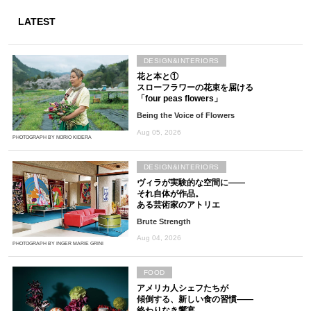
LATEST
DESIGN&INTERIORS
花と本と①
スローフラワーの花束を届ける
「four peas flowers」
Being the Voice of Flowers
Aug 05, 2026
PHOTOGRAPH BY NORIO KIDERA
DESIGN&INTERIORS
ヴィラが実験的な空間に――
それ自体が作品。
ある芸術家のアトリエ
Brute Strength
Aug 04, 2026
PHOTOGRAPH BY INGER MARIE GRINI
FOOD
アメリカ人シェフたちが
傾倒する、新しい食の習慣――
終わりなき饗宴