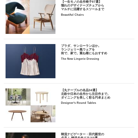
【一生モノの名作椅子97選】
憧れのデザイナーズチェアから
マルチに活躍するスツールまで
Beautiful Chairs
プラダ、サンローランほか。
ランジェリー風ウェアを
街で、家で。重ね着にもおすすめ
The New Lingerie Dressing
【丸テーブルの名品34選】
北欧や日本の名作から注目作まで。
ダイニングを美しく彩る円卓まとめ
Designer's Round Tables
韓流ナビゲーター・田代親世の
必見！ 韓流名作ドラマ3選