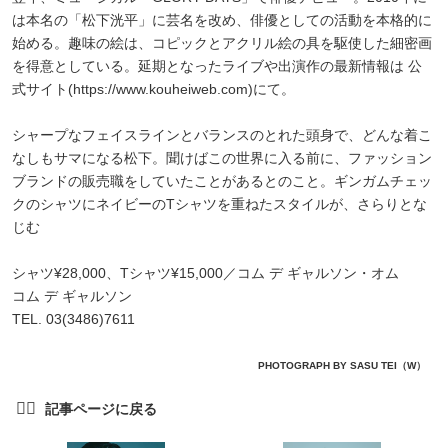
は本名の「松下洸平」に芸名を改め、俳優としての活動を本格的に
始める。趣味の絵は、コピックとアクリル絵の具を駆使した細密画
を得意としている。延期となったライブや出演作の最新情報は 公
式サイト(https://www.kouheiweb.com)にて。
シャープなフェイスラインとバランスのとれた頭身で、どんな着こ
なしもサマになる松下。聞けばこの世界に入る前に、ファッション
ブランドの販売職をしていたことがあるとのこと。ギンガムチェッ
クのシャツにネイビーのTシャツを重ねたスタイルが、さらりとな
じむ
シャツ¥28,000、Tシャツ¥15,000／コム デ ギャルソン・オム
コム デ ギャルソン
TEL. 03(3486)7611
PHOTOGRAPH BY SASU TEI（W）