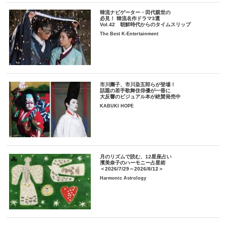
韓流ナビゲーター・田代親世の
必見！ 韓流名作ドラマ3選
Vol.42 朝鮮時代からのタイムスリップ
The Best K-Entertainment
市川團子、市川染五郎らが登場！
話題の若手歌舞伎俳優が一冊に
大反響のビジュアル本が絶賛発売中
KABUKI HOPE
月のリズムで読む、12星座占い
濱美奈子のハーモニー占星術
＜2026/7/29～2026/8/12＞
Harmonic Astrology