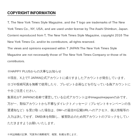
COPYRIGHT INFORMATION
T, The New York Times Style Magazine, and the T logo are trademarks of The New
York Times Co., NY, USA, and are used under license by The Asahi Shimbun, Japan.
Content reproduced from T, The New York Times Style Magazine, copyright 2016 The
New York Times Co. and/or its contributors, all rights reserved.
The views and opinions expressed within T JAPAN The New York Times Style
Magazine are not necessarily those of The New York Times Company or those of its
contributors.
※HAPPY PLUSからの大事なお知らせ
※現在、X上でT JAPAN公式アカウントに成りすましたアカウントが発生しています。
ロゴや投稿写真を無断で使用したり、プレゼント企画などを行なっている偽アカウントに
十分ご注意ください。
集英社がT JAPANの名称で運営している公式アカウントは＠tmagazinejapanのみです。
万が一、類似アカウントから不審なダイレクトメッセージ（プレゼントキャンペーンの当
選通知など）を受け取った場合は、DMへの返信や記載URLへのアクセス、個人情報等の
入力は決してせず、DM自体を削除し、被害防止のため同アカウントのブロックをしてい
ただきますようお願いいたします。
※本誌掲載の記事、写真等の無断複写、複製、転載を禁じます。