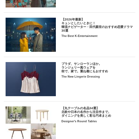
【2026年最新】
キュンとしたいときに！
韓流ナビゲーター・田代親世のおすすめ恋愛ドラマ
30選
The Best K-Entertainment
プラダ、サンローランほか。
ランジェリー風ウェアを
街で、家で。重ね着にもおすすめ
The New Lingerie Dressing
【丸テーブルの名品34選】
北欧や日本の名作から注目作まで。
ダイニングを美しく彩る円卓まとめ
Designer's Round Tables