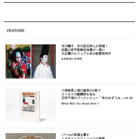
FEATURE
市川團子、市川染五郎らが登場！
話題の若手歌舞伎俳優が一冊に
大反響のビジュアル本が絶賛発売中
KABUKI HOPE
小津夜景と堀江敏幸の2冊で
エッセイの醍醐味を知る
石井千湖のブックレビュー「本のみずうみ」vol.18
What Will You Read Next ?
パールの常識を覆す
ミキモトとクロムハーツの新章