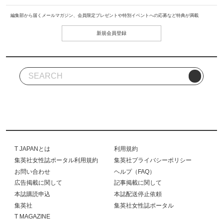
編集部から届くメールマガジン、会員限定プレゼントや特別イベントへの応募など特典が満載
新規会員登録
T JAPANとは
利用規約
集英社女性誌ポータル利用規約
集英社プライバシーポリシー
お問い合わせ
ヘルプ（FAQ）
広告掲載に関して
記事掲載に関して
本誌購読申込
本誌配送停止依頼
集英社
集英社女性誌ポータル
T MAGAZINE