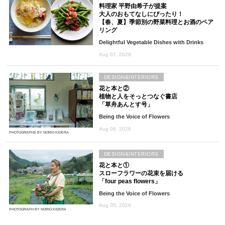
料理家 平野由希子が提案
大人のおもてなしにぴったり！
【春、夏】季節別の野菜料理とお酒のペア
リング
Delightful Vegetable Dishes with Drinks
Aug 07, 2026
DESIGN&INTERIORS
花と本と②
植物と人をそっとつなぐ書店
「草舟あんとす号」
Being the Voice of Flowers
Aug 06, 2026
PHOTOGRAPHS BY NORIO KIDERA
DESIGN&INTERIORS
花と本と①
スローフラワーの花束を届ける
「four peas flowers」
Being the Voice of Flowers
Aug 05, 2026
PHOTOGRAPH BY NORIO KIDERA