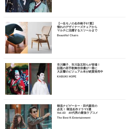
【一生モノの名作椅子97選】
憧れのデザイナーズチェアから
マルチに活躍するスツールまで
Beautiful Chairs
市川團子、市川染五郎らが登場！
話題の若手歌舞伎俳優が一冊に
大反響のビジュアル本が絶賛発売中
KABUKI HOPE
韓流ナビゲーター・田代親世の
必見！ 韓流名作ドラマ3選
Vol.43 40代男の最強ラブコメ
The Best K-Entertainment