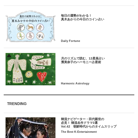
毎日の運勢がわかる！
月のリズムで読む、12星座占い
TRENDING
韓流ナビゲーター・田代親世の
必見！ 韓流名作ドラマ3選
Vol.42 朝鮮時代からのタイムスリップ
The Best K-Entertainment