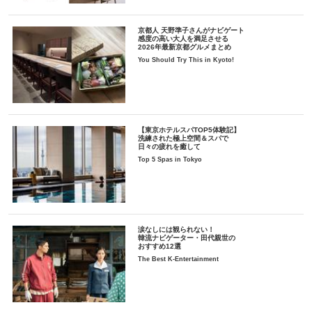
京都人 天野準子さんがナビゲート
感度の高い大人を満足させる
2026年最新京都グルメまとめ
You Should Try This in Kyoto!
【東京ホテルスパTOP5体験記】
洗練された極上空間＆スパで
日々の疲れを癒して
Top 5 Spas in Tokyo
涙なしには観られない！
韓流ナビゲーター・田代親世の
おすすめ12選
The Best K-Entertainment