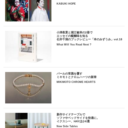
KABUKI HOPE
小津夜景と堀江敏幸の2冊で
エッセイの醍醐味を知る
石井千湖のブックレビュー「本のみずうみ」vol.18
What Will You Read Next ?
パールの常識を覆す
ミキモトとクロムハーツの新章
MIKIMOTO CHROME HEARTS
新作サイドテーブルで
ソファやベッドサイドを快適に。
イクスシー、HAYほか6選
New Side Tables