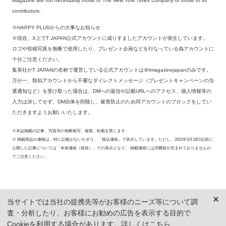
Magazine are not necessarily those of The New York Times Company or those of its
contributors.
※HAPPY PLUSからの大事なお知らせ
※現在、X上でT JAPAN公式アカウントに成りすましたアカウントが発生しています。
ロゴや投稿写真を無断で使用したり、プレゼント企画などを行なっている偽アカウントに
十分ご注意ください。
集英社がT JAPANの名称で運営している公式アカウントは＠tmagazinejapanのみです。
万が一、類似アカウントから不審なダイレクトメッセージ（プレゼントキャンペーンの当
選通知など）を受け取った場合は、DMへの返信や記載URLへのアクセス、個人情報等の
入力は決してせず、DM自体を削除し、被害防止のため同アカウントのブロックをしてい
ただきますようお願いいたします。
※本誌掲載の記事、写真等の無断複写、複製、転載を禁じます。
※ 掲載商品の価格は、特に記載がないかぎり、「税込価格」で表示しています。ただし、2021年3月18日以前に
公開した記事については「本体価格（税抜）」での表示となり、 掲載価格には消費税が含まれておりませんの
でご注意ください。
当サイトでは当社の提携先等がお客様のニーズ等について調
査・分析したり、お客様にお勧めの広告を表示する目的で
Cookieを利用する場合があります。詳しくは
こちら