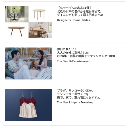
【丸テーブルの名品34選】
北欧や日本の名作から注目作まで。
ダイニングを美しく彩る円卓まとめ
Designer's Round Tables
休日に観たい！
大人の女性に支持された
2026年・話題の韓国ドラマランキングTOP8
The Best K-Entertainment
プラダ、サンローランほか。
ランジェリー風ウェアを
街で、家で。重ね着にもおすすめ
The New Lingerie Dressing