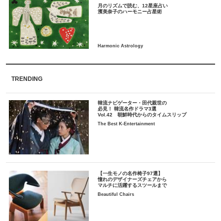
月のリズムで読む、12星座占い
TRENDING
韓流ナビゲーター・田代親世の
必見！ 韓流名作ドラマ3選
Vol.42 朝鮮時代からのタイムスリップ
The Best K-Entertainment
【一生モノの名作椅子97選】
憧れのデザイナーズチェアから
マルチに活躍するスツールまで
Beautiful Chairs