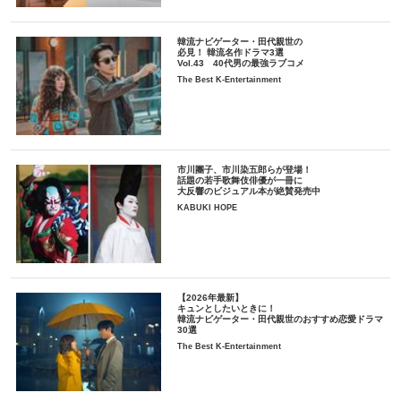
韓流ナビゲーター・田代親世の
必見！ 韓流名作ドラマ3選
Vol.43 40代男の最強ラブコメ
The Best K-Entertainment
市川團子、市川染五郎らが登場！
話題の若手歌舞伎俳優が一冊に
大反響のビジュアル本が絶賛発売中
KABUKI HOPE
【2026年最新】
キュンとしたいときに！
韓流ナビゲーター・田代親世のおすすめ恋愛ドラマ
30選
The Best K-Entertainment