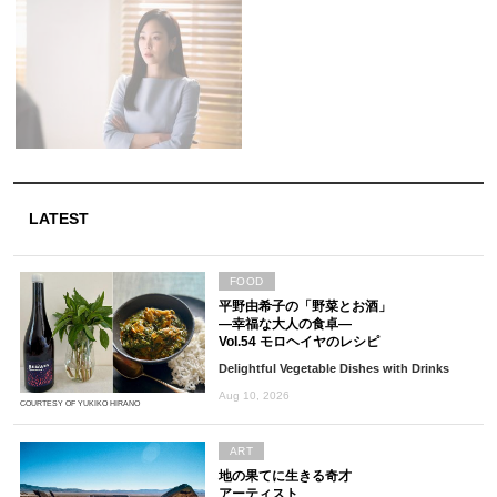
LATEST
FOOD
平野由希子の「野菜とお酒」
―幸福な大人の食卓―
Vol.54 モロヘイヤのレシピ
Delightful Vegetable Dishes with Drinks
Aug 10, 2026
COURTESY OF YUKIKO HIRANO
ART
地の果てに生きる奇才
アーティスト