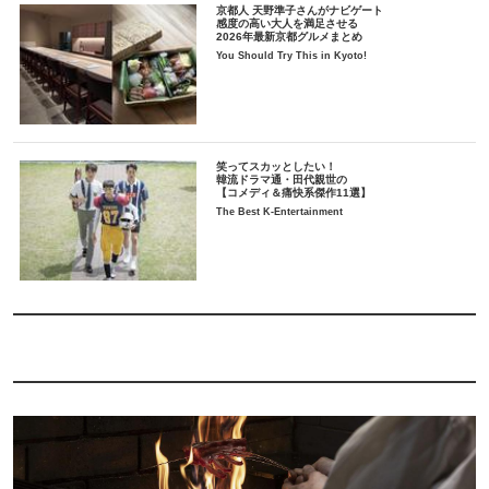
京都人 天野準子さんがナビゲート
感度の高い大人を満足させる
2026年最新京都グルメまとめ
You Should Try This in Kyoto!
笑ってスカッとしたい！
韓流ドラマ通・田代親世の
【コメディ＆痛快系傑作11選】
The Best K-Entertainment