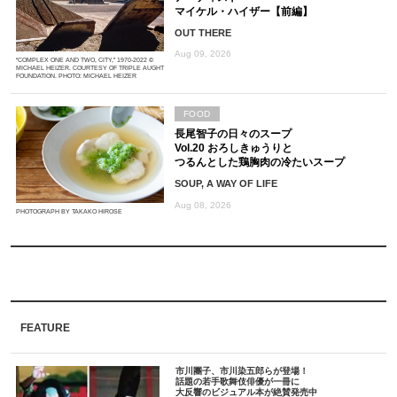
マイケル・ハイザー【前編】
OUT THERE
Aug 09, 2026
“COMPLEX ONE AND TWO, CITY,” 1970-2022 ©
MICHAEL HEIZER. COURTESY OF TRIPLE AUGHT
FOUNDATION. PHOTO: MICHAEL HEIZER
FOOD
長尾智子の日々のスープ
Vol.20 おろしきゅうりと
つるんとした鶏胸肉の冷たいスープ
SOUP, A WAY OF LIFE
Aug 08, 2026
PHOTOGRAPH BY TAKAKO HIROSE
FEATURE
市川團子、市川染五郎らが登場！
話題の若手歌舞伎俳優が一冊に
大反響のビジュアル本が絶賛発売中