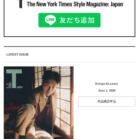
LATEST ISSUE
Design＆Luxury
June 1, 2026
本誌購読申込