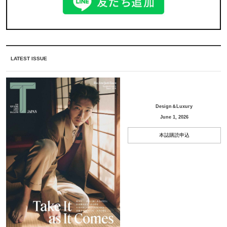
LATEST ISSUE
Design＆Luxury
June 1, 2026
本誌購読申込