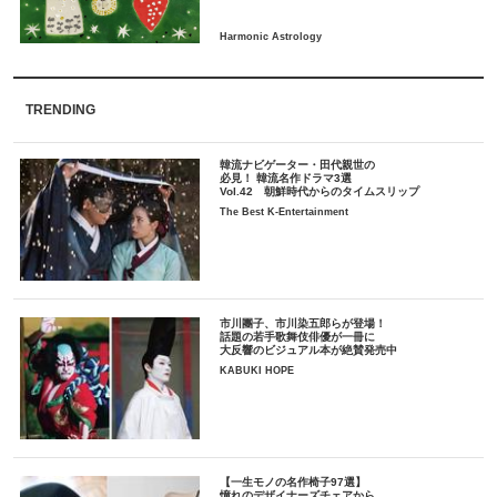
TRENDING
韓流ナビゲーター・田代親世の
必見！ 韓流名作ドラマ3選
Vol.42 朝鮮時代からのタイムスリップ
The Best K-Entertainment
市川團子、市川染五郎らが登場！
話題の若手歌舞伎俳優が一冊に
大反響のビジュアル本が絶賛発売中
KABUKI HOPE
【一生モノの名作椅子97選】
憧れのデザイナーズチェアから