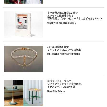
小津夜景と堀江敏幸の2冊で
エッセイの醍醐味を知る
石井千湖のブックレビュー「本のみずうみ」vol.18
What Will You Read Next ?
パールの常識を覆す
ミキモトとクロムハーツの新章
MIKIMOTO CHROME HEARTS
新作サイドテーブルで
ソファやベッドサイドを快適に。
イクスシー、HAYほか6選
New Side Tables