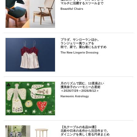
マルチに活躍するスツールまで
Beautiful Chairs
プラダ、サンローランほか。
ランジェリー風ウェアを
街で、家で。重ね着にもおすすめ
The New Lingerie Dressing
月のリズムで読む、12星座占い
濱美奈子のハーモニー占星術
＜2026/7/29～2026/8/12＞
Harmonic Astrology
【丸テーブルの名品34選】
北欧や日本の名作から注目作まで。
ダイニングを美しく彩る円卓まとめ