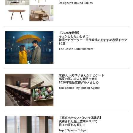
Designer's Round Tables
【2026年最新】
キュンとしたいときに！
韓流ナビゲーター・田代親世のおすすめ恋愛ドラマ
30選
The Best K-Entertainment
京都人 天野準子さんがナビゲート
感度の高い大人を満足させる
2026年最新京都グルメまとめ
You Should Try This in Kyoto!
【東京ホテルスパTOP5体験記】
洗練された極上空間＆スパで
日々の疲れを癒して
Top 5 Spas in Tokyo