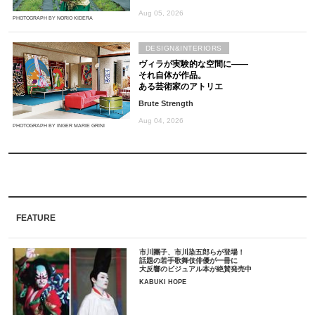
Aug 05, 2026
PHOTOGRAPH BY NORIO KIDERA
DESIGN&INTERIORS
ヴィラが実験的な空間に――
それ自体が作品。
ある芸術家のアトリエ
Brute Strength
Aug 04, 2026
PHOTOGRAPH BY INGER MARIE GRINI
FEATURE
市川團子、市川染五郎らが登場！
話題の若手歌舞伎俳優が一冊に
大反響のビジュアル本が絶賛発売中
KABUKI HOPE