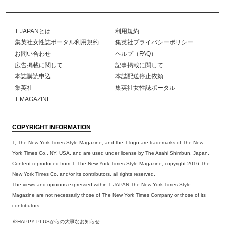
T JAPANとは
利用規約
集英社女性誌ポータル利用規約
集英社プライバシーポリシー
お問い合わせ
ヘルプ（FAQ）
広告掲載に関して
記事掲載に関して
本誌購読申込
本誌配送停止依頼
集英社
集英社女性誌ポータル
T MAGAZINE
COPYRIGHT INFORMATION
T, The New York Times Style Magazine, and the T logo are trademarks of The New
York Times Co., NY, USA, and are used under license by The Asahi Shimbun, Japan.
Content reproduced from T, The New York Times Style Magazine, copyright 2016 The
New York Times Co. and/or its contributors, all rights reserved.
The views and opinions expressed within T JAPAN The New York Times Style
Magazine are not necessarily those of The New York Times Company or those of its
contributors.
※HAPPY PLUSからの大事なお知らせ