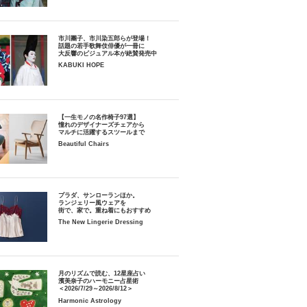
市川團子、市川染五郎らが登場！
話題の若手歌舞伎俳優が一冊に
大反響のビジュアル本が絶賛発売中
KABUKI HOPE
【一生モノの名作椅子97選】
憧れのデザイナーズチェアから
マルチに活躍するスツールまで
Beautiful Chairs
プラダ、サンローランほか。
ランジェリー風ウェアを
街で、家で。重ね着にもおすすめ
The New Lingerie Dressing
月のリズムで読む、12星座占い
濱美奈子のハーモニー占星術
＜2026/7/29～2026/8/12＞
Harmonic Astrology