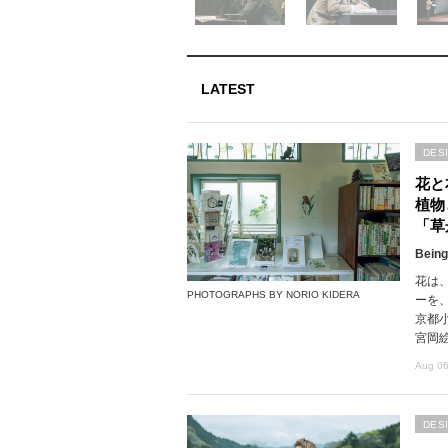
LATEST
DES
花と
植物
「草
Being
花は
PHOTOGRAPHS BY NORIO KIDERA
ーを
京都
宮岡
Aug 06
DES