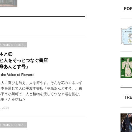
FO
IGN&INTERIORS
本と②
と人をそっとつなぐ書店
舟あんとす号」
 the Voice of Flowers
、人に喜びを与え、人を癒やす。そんな花のエネルギ
、本を通じて人に手渡す書店「草船あんとす号」。東
小平市小川町で、人と植物を優しくつなぐ場を営む、
TR
絵里さんを訪ねた
, 2026
IGN&INTERIORS