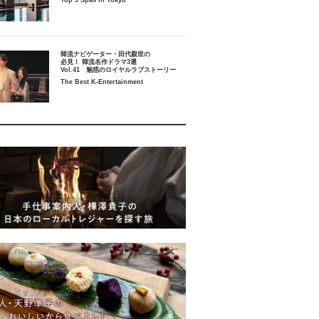
Top 5 Spas in Tokyo
韓流ナビゲーター・田代親世の
必見！ 韓流名作ドラマ3選
Vol.41 魅惑のロイヤルラブストーリー
The Best K-Entertainment