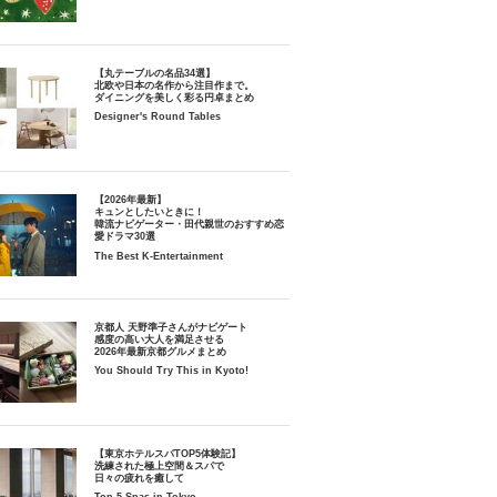
【丸テーブルの名品34選】
北欧や日本の名作から注目作まで。
ダイニングを美しく彩る円卓まとめ
Designer's Round Tables
【2026年最新】
キュンとしたいときに！
韓流ナビゲーター・田代親世のおすすめ恋
愛ドラマ30選
The Best K-Entertainment
京都人 天野準子さんがナビゲート
感度の高い大人を満足させる
2026年最新京都グルメまとめ
You Should Try This in Kyoto!
【東京ホテルスパTOP5体験記】
洗練された極上空間＆スパで
日々の疲れを癒して