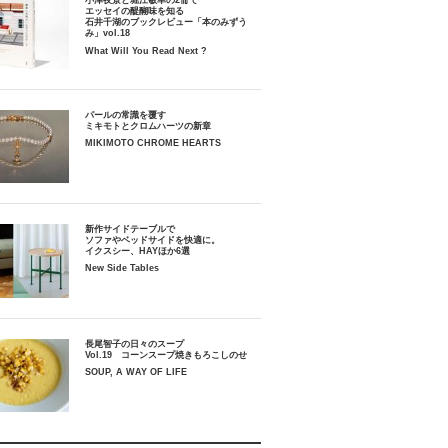
小津夜景と堀江敏幸の2冊で
エッセイの醍醐味を知る
石井千湖のブックレビュー「本のみずう
み」vol.18
What Will You Read Next ?
パールの常識を覆す
ミキモトとクロムハーツの新章
MIKIMOTO CHROME HEARTS
新作サイドテーブルで
ソファやベッドサイドを快適に。
イクスシー、HAYほか6選
New Side Tables
長尾智子の日々のスープ
Vol.19 コーンスープ焼きもろこしのせ
SOUP, A WAY OF LIFE