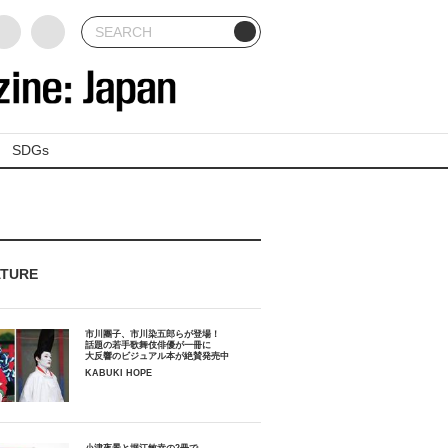
SDGs
ATURE
市川團子、市川染五郎らが登場！
話題の若手歌舞伎俳優が一冊に
大反響のビジュアル本が絶賛発売中
KABUKI HOPE