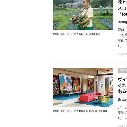
花と
スロ
「fou
Being
花は
PHOTOGRAPH BY NORIO KIDERA
ーを
里山で
た。
Aug 05
DES
ヴィ
それ
ある
Brute
アー
PHOTOGRAPH BY INGER MARIE GRINI
要塞
た。
Aug 04