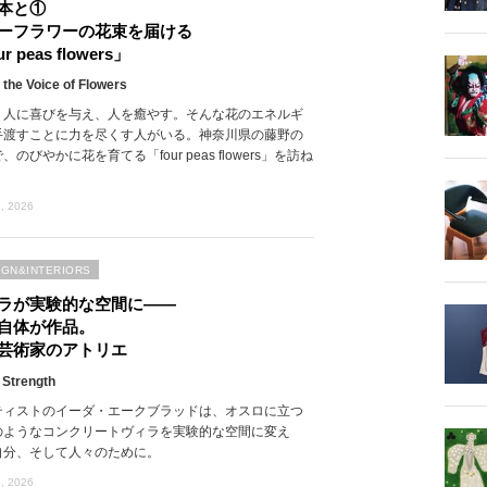
本と①
ーフラワーの花束を届ける
r peas flowers」
 the Voice of Flowers
、人に喜びを与え、人を癒やす。そんな花のエネルギ
手渡すことに力を尽くす人がいる。神奈川県の藤野の
、のびやかに花を育てる「four peas flowers」を訪ね
, 2026
IGN&INTERIORS
ラが実験的な空間に――
自体が作品。
芸術家のアトリエ
 Strength
ティストのイーダ・エークブラッドは、オスロに立つ
のようなコンクリートヴィラを実験的な空間に変え
自分、そして人々のために。
, 2026