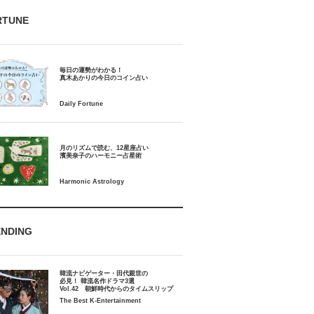
RTUNE
毎日の運勢がわかる！
月のリズムで読む、12星座占い
ENDING
韓流ナビゲーター・田代親世の
必見！ 韓流名作ドラマ3選
Vol.42 朝鮮時代からのタイムスリップ
The Best K-Entertainment