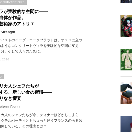
IGN&INTERIORS
ラが実験的な空間に――
自体が作品。
芸術家のアトリエ
 Strength
ティストのイーダ・エークブラッドは、オスロに立つ
のようなコンクリートヴィラを実験的な空間に変え
自分、そして人々のために。
, 2026
D
リカ人シェフたちが
する、新しい食の習慣――
りなき饗宴
dless Feast
リカ人のシェフたちが今、ディナーほどかしこまら
カクテルパーティともちょっと違うフランスのある習
傾倒している。その理由とは？