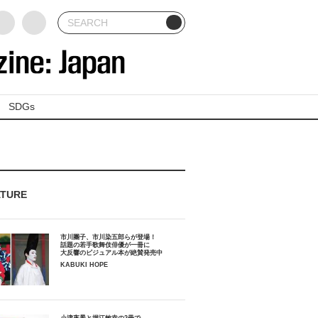
SDGs
ATURE
市川團子、市川染五郎らが登場！
話題の若手歌舞伎俳優が一冊に
大反響のビジュアル本が絶賛発売中
KABUKI HOPE