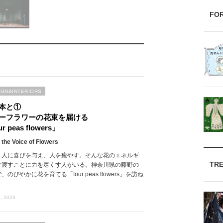
FO
IGN&INTERIORS
本と①
ーフラワーの花束を届ける
r peas flowers」
 the Voice of Flowers
、人に喜びを与え、人を癒やす。そんな花のエネルギ
TR
手渡すことに力を尽くす人がいる。神奈川県の藤野の
、のびやかに花を育てる「four peas flowers」を訪ね
, 2026