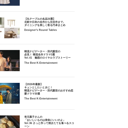
【丸テーブルの名品34選】
北欧や日本の名作から注目作まで。
ダイニングを美しく彩る円卓まとめ
Designer's Round Tables
韓流ナビゲーター・田代親世の
必見！ 韓流名作ドラマ3選
Vol.41 魅惑のロイヤルラブストーリー
The Best K-Entertainment
【2026年最新】
キュンとしたいときに！
韓流ナビゲーター・田代親世のおすすめ恋
愛ドラマ30選
The Best K-Entertainment
有元葉子さんの
「おいしいものは身体にいいのよ」
Vol.36 さっと作って焼きたてを食べるスコ
ーン