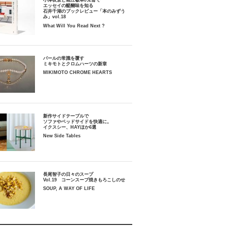
小津夜景と堀江敏幸の2冊で
エッセイの醍醐味を知る
石井千湖のブックレビュー「本のみずう
み」vol.18
What Will You Read Next ?
パールの常識を覆す
ミキモトとクロムハーツの新章
MIKIMOTO CHROME HEARTS
新作サイドテーブルで
ソファやベッドサイドを快適に。
イクスシー、HAYほか6選
New Side Tables
長尾智子の日々のスープ
Vol.19 コーンスープ焼きもろこしのせ
SOUP, A WAY OF LIFE