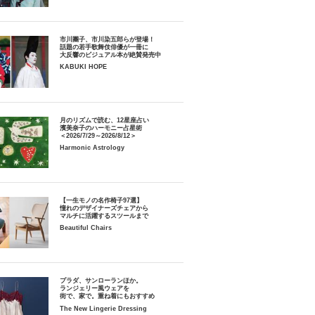
市川團子、市川染五郎らが登場！
話題の若手歌舞伎俳優が一冊に
大反響のビジュアル本が絶賛発売中
KABUKI HOPE
月のリズムで読む、12星座占い
濱美奈子のハーモニー占星術
＜2026/7/29～2026/8/12＞
Harmonic Astrology
【一生モノの名作椅子97選】
憧れのデザイナーズチェアから
マルチに活躍するスツールまで
Beautiful Chairs
プラダ、サンローランほか。
ランジェリー風ウェアを
街で、家で。重ね着にもおすすめ
The New Lingerie Dressing