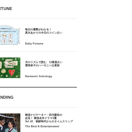
RTUNE
毎日の運勢がわかる！
月のリズムで読む、12星座占い
ENDING
韓流ナビゲーター・田代親世の
必見！ 韓流名作ドラマ3選
Vol.42 朝鮮時代からのタイムスリップ
The Best K-Entertainment