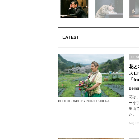
LATEST
DES
花と
スロ
「fou
Being
花は
PHOTOGRAPH BY NORIO KIDERA
ーを
里山で
た。
Aug 05