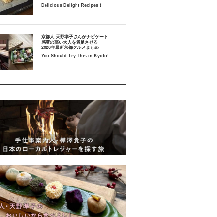
Delicious Delight Recipes！
京都人 天野準子さんがナビゲート
感度の高い大人を満足させる
2026年最新京都グルメまとめ
You Should Try This in Kyoto!