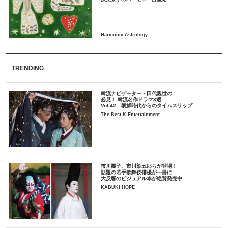
TRENDING
韓流ナビゲーター・田代親世の
必見！ 韓流名作ドラマ3選
Vol.42 朝鮮時代からのタイムスリップ
The Best K-Entertainment
市川團子、市川染五郎らが登場！
話題の若手歌舞伎俳優が一冊に
大反響のビジュアル本が絶賛発売中
KABUKI HOPE