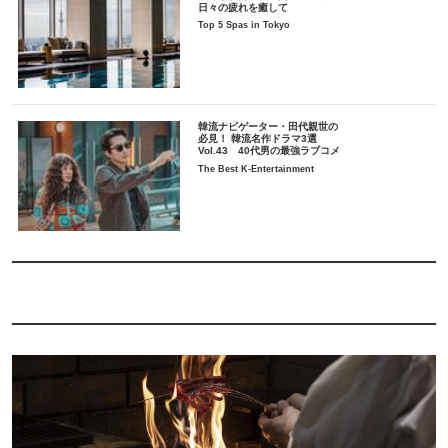
日々の疲れを癒して
Top 5 Spas in Tokyo
韓流ナビゲーター・田代親世の
必見！ 韓流名作ドラマ3選
Vol.43 40代男の最強ラブコメ
The Best K-Entertainment