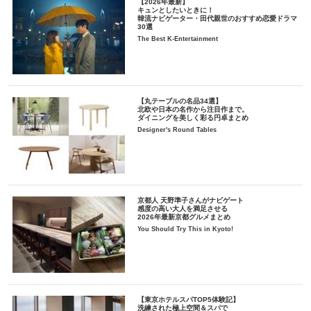
【2026年最新】
キュンとしたいときに！
韓流ナビゲーター・田代親世のおすすめ恋愛ドラマ
30選
The Best K-Entertainment
【丸テーブルの名品34選】
北欧や日本の名作から注目作まで。
ダイニングを美しく彩る円卓まとめ
Designer's Round Tables
京都人 天野準子さんがナビゲート
感度の高い大人を満足させる
2026年最新京都グルメまとめ
You Should Try This in Kyoto!
【東京ホテルスパTOP5体験記】
洗練された極上空間＆スパで