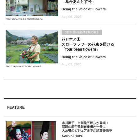
「草舟あんとす号」
Being the Voice of Flowers
Aug 06, 2026
PHOTOGRAPHS BY NORIO KIDERA
DESIGN&INTERIORS
花と本と①
スローフラワーの花束を届ける
「four peas flowers」
Being the Voice of Flowers
Aug 05, 2026
PHOTOGRAPH BY NORIO KIDERA
FEATURE
市川團子、市川染五郎らが登場！
話題の若手歌舞伎俳優が一冊に
大反響のビジュアル本が絶賛発売中
KABUKI HOPE