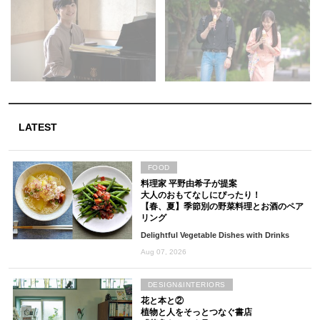
LATEST
FOOD
料理家 平野由希子が提案
大人のおもてなしにぴったり！
【春、夏】季節別の野菜料理とお酒のペア
リング
Delightful Vegetable Dishes with Drinks
Aug 07, 2026
DESIGN&INTERIORS
花と本と②
植物と人をそっとつなぐ書店