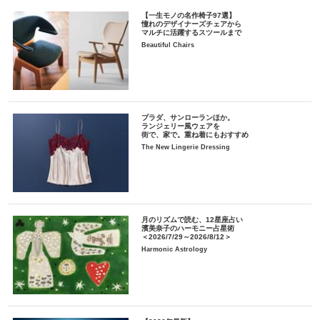
【一生モノの名作椅子97選】
憧れのデザイナーズチェアから
マルチに活躍するスツールまで
Beautiful Chairs
プラダ、サンローランほか。
ランジェリー風ウェアを
街で、家で。重ね着にもおすすめ
The New Lingerie Dressing
月のリズムで読む、12星座占い
濱美奈子のハーモニー占星術
＜2026/7/29～2026/8/12＞
Harmonic Astrology