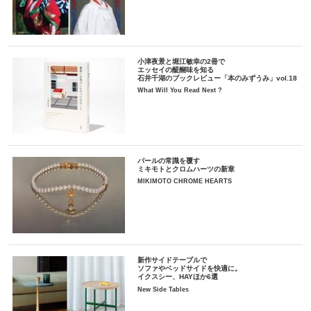
小津夜景と堀江敏幸の2冊で
エッセイの醍醐味を知る
石井千湖のブックレビュー「本のみずうみ」vol.18
What Will You Read Next ?
パールの常識を覆す
ミキモトとクロムハーツの新章
MIKIMOTO CHROME HEARTS
新作サイドテーブルで
ソファやベッドサイドを快適に。
イクスシー、HAYほか6選
New Side Tables