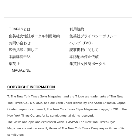
T JAPANとは
利用規約
集英社女性誌ポータル利用規約
集英社プライバシーポリシー
お問い合わせ
ヘルプ（FAQ）
広告掲載に関して
記事掲載に関して
本誌購読申込
本誌配送停止依頼
集英社
集英社女性誌ポータル
T MAGAZINE
COPYRIGHT INFORMATION
T, The New York Times Style Magazine, and the T logo are trademarks of The New
York Times Co., NY, USA, and are used under license by The Asahi Shimbun, Japan.
Content reproduced from T, The New York Times Style Magazine, copyright 2016 The
New York Times Co. and/or its contributors, all rights reserved.
The views and opinions expressed within T JAPAN The New York Times Style
Magazine are not necessarily those of The New York Times Company or those of its
contributors.