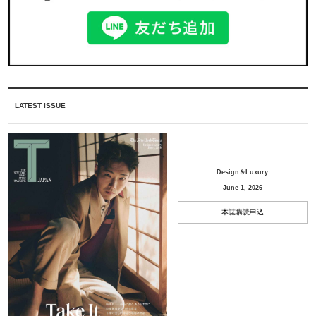
LATEST ISSUE
Design＆Luxury
June 1, 2026
本誌購読申込