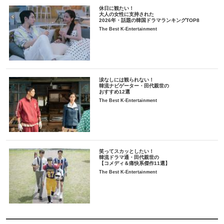
休日に観たい！
大人の女性に支持された
2026年・話題の韓国ドラマランキングTOP8
The Best K-Entertainment
涙なしには観られない！
韓流ナビゲーター・田代親世の
おすすめ12選
The Best K-Entertainment
笑ってスカッとしたい！
韓流ドラマ通・田代親世の
【コメディ＆痛快系傑作11選】
The Best K-Entertainment