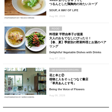
Vol.20 おろしきゅうりと
つるんとした鶏胸肉の冷たいスープ
SOUP, A WAY OF LIFE
Aug 08, 2026
PHOTOGRAPH BY TAKAKO HIROSE
FOOD
料理家 平野由希子が提案
大人のおもてなしにぴったり！
【春、夏】季節別の野菜料理とお酒のペア
リング
Delightful Vegetable Dishes with Drinks
Aug 07, 2026
DESIGN&INTERIORS
花と本と②
植物と人をそっとつなぐ書店
「草舟あんとす号」
Being the Voice of Flowers
Aug 06, 2026
PHOTOGRAPHS BY NORIO KIDERA