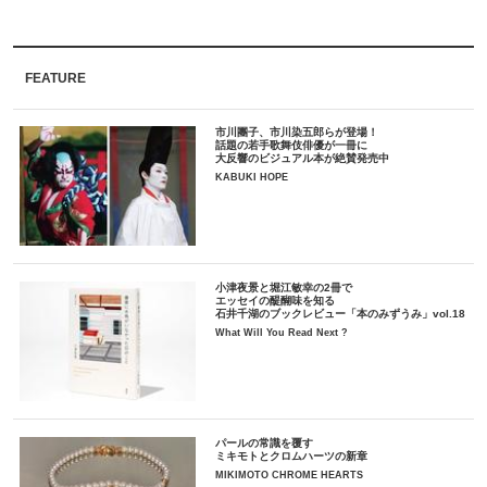
FEATURE
市川團子、市川染五郎らが登場！
話題の若手歌舞伎俳優が一冊に
大反響のビジュアル本が絶賛発売中
KABUKI HOPE
小津夜景と堀江敏幸の2冊で
エッセイの醍醐味を知る
石井千湖のブックレビュー「本のみずうみ」vol.18
What Will You Read Next ?
パールの常識を覆す
ミキモトとクロムハーツの新章
MIKIMOTO CHROME HEARTS