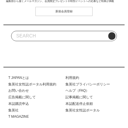
編集部から届くメールマガジン、会員限定プレゼントや特別イベントへの応募など特典が満載
新規会員登録
T JAPANとは
利用規約
集英社女性誌ポータル利用規約
集英社プライバシーポリシー
お問い合わせ
ヘルプ（FAQ）
広告掲載に関して
記事掲載に関して
本誌購読申込
本誌配送停止依頼
集英社
集英社女性誌ポータル
T MAGAZINE