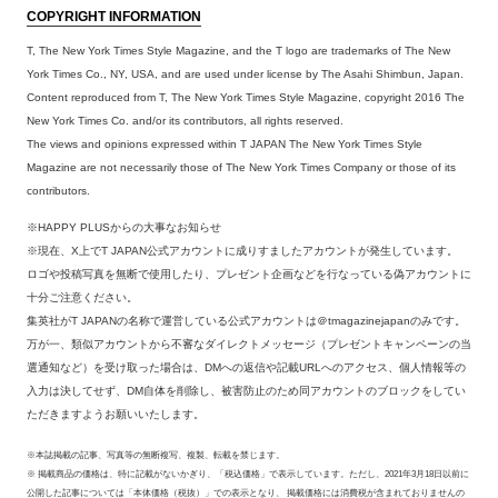
COPYRIGHT INFORMATION
T, The New York Times Style Magazine, and the T logo are trademarks of The New
York Times Co., NY, USA, and are used under license by The Asahi Shimbun, Japan.
Content reproduced from T, The New York Times Style Magazine, copyright 2016 The
New York Times Co. and/or its contributors, all rights reserved.
The views and opinions expressed within T JAPAN The New York Times Style
Magazine are not necessarily those of The New York Times Company or those of its
contributors.
※HAPPY PLUSからの大事なお知らせ
※現在、X上でT JAPAN公式アカウントに成りすましたアカウントが発生しています。
ロゴや投稿写真を無断で使用したり、プレゼント企画などを行なっている偽アカウントに
十分ご注意ください。
集英社がT JAPANの名称で運営している公式アカウントは＠tmagazinejapanのみです。
万が一、類似アカウントから不審なダイレクトメッセージ（プレゼントキャンペーンの当
選通知など）を受け取った場合は、DMへの返信や記載URLへのアクセス、個人情報等の
入力は決してせず、DM自体を削除し、被害防止のため同アカウントのブロックをしてい
ただきますようお願いいたします。
※本誌掲載の記事、写真等の無断複写、複製、転載を禁じます。
※ 掲載商品の価格は、特に記載がないかぎり、「税込価格」で表示しています。ただし、2021年3月18日以前に
公開した記事については「本体価格（税抜）」での表示となり、 掲載価格には消費税が含まれておりませんの