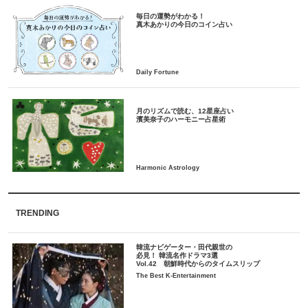
毎日の運勢がわかる！
月のリズムで読む、12星座占い
TRENDING
韓流ナビゲーター・田代親世の
必見！ 韓流名作ドラマ3選
Vol.42 朝鮮時代からのタイムスリップ
The Best K-Entertainment