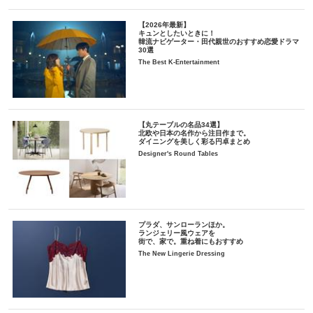
【2026年最新】
キュンとしたいときに！
韓流ナビゲーター・田代親世のおすすめ恋愛ドラマ
30選
The Best K-Entertainment
【丸テーブルの名品34選】
北欧や日本の名作から注目作まで。
ダイニングを美しく彩る円卓まとめ
Designer's Round Tables
プラダ、サンローランほか。
ランジェリー風ウェアを
街で、家で。重ね着にもおすすめ
The New Lingerie Dressing