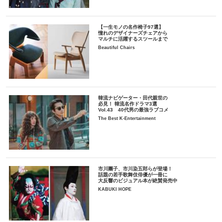
【一生モノの名作椅子97選】
憧れのデザイナーズチェアから
マルチに活躍するスツールまで
Beautiful Chairs
韓流ナビゲーター・田代親世の
必見！ 韓流名作ドラマ3選
Vol.43 40代男の最強ラブコメ
The Best K-Entertainment
市川團子、市川染五郎らが登場！
話題の若手歌舞伎俳優が一冊に
大反響のビジュアル本が絶賛発売中
KABUKI HOPE