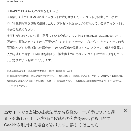
contributors.
※HAPPY PLUSからの大事なお知らせ
※現在、X上でT JAPAN公式アカウントに成りすましたアカウントが発生しています。
ロゴや投稿写真を無断で使用したり、プレゼント企画などを行なっている偽アカウントに
十分ご注意ください。
集英社がT JAPANの名称で運営している公式アカウントは＠tmagazinejapanのみです。
万が一、類似アカウントから不審なダイレクトメッセージ（プレゼントキャンペーンの当
選通知など）を受け取った場合は、DMへの返信や記載URLへのアクセス、個人情報等の
入力は決してせず、DM自体を削除し、被害防止のため同アカウントのブロックをしてい
ただきますようお願いいたします。
※本誌掲載の記事、写真等の無断複写、複製、転載を禁じます。
※ 掲載商品の価格は、特に記載がないかぎり、「税込価格」で表示しています。ただし、2021年3月18日以前に
公開した記事については「本体価格（税抜）」での表示となり、 掲載価格には消費税が含まれておりませんの
でご注意ください。
当サイトでは当社の提携先等がお客様のニーズ等について調
査・分析したり、お客様にお勧めの広告を表示する目的で
Cookieを利用する場合があります。詳しくは
こちら