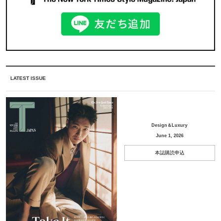
LATEST ISSUE
Design＆Luxury
June 1, 2026
本誌購読申込