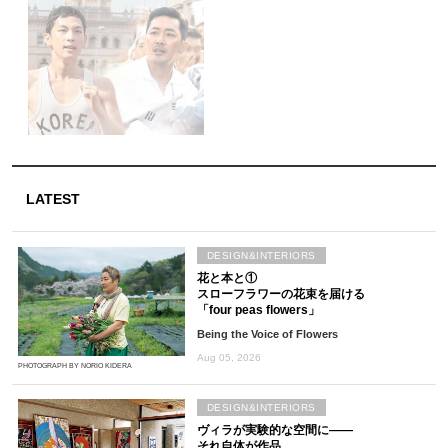
LATEST
DESIGN&INTERIORS
花と本と①
スローフラワーの花束を届ける
「four peas flowers」
Being the Voice of Flowers
Aug 05, 2026
PHOTOGRAPH BY NORIO KIDERA
DESIGN&INTERIORS
ヴィラが実験的な空間に――
それ自体が作品。