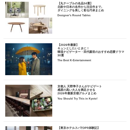
【丸テーブルの名品34選】
北欧や日本の名作から注目作まで。
ダイニングを美しく彩る円卓まとめ
Designer's Round Tables
【2026年最新】
キュンとしたいときに！
韓流ナビゲーター・田代親世のおすすめ恋愛ドラマ
30選
The Best K-Entertainment
京都人 天野準子さんがナビゲート
感度の高い大人を満足させる
2026年最新京都グルメまとめ
You Should Try This in Kyoto!
【東京ホテルスパTOP5体験記】