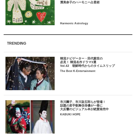
TRENDING
韓流ナビゲーター・田代親世の
必見！ 韓流名作ドラマ3選
Vol.42 朝鮮時代からのタイムスリップ
The Best K-Entertainment
市川團子、市川染五郎らが登場！
話題の若手歌舞伎俳優が一冊に
大反響のビジュアル本が絶賛発売中
KABUKI HOPE