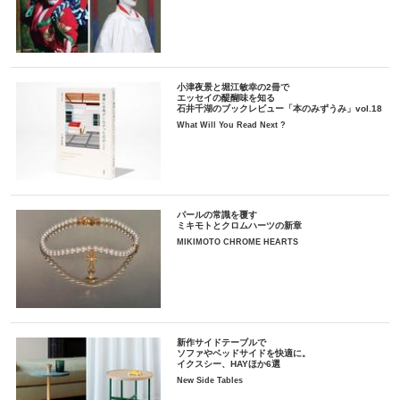
小津夜景と堀江敏幸の2冊で
エッセイの醍醐味を知る
石井千湖のブックレビュー「本のみずうみ」vol.18
What Will You Read Next ?
パールの常識を覆す
ミキモトとクロムハーツの新章
MIKIMOTO CHROME HEARTS
新作サイドテーブルで
ソファやベッドサイドを快適に。
イクスシー、HAYほか6選
New Side Tables