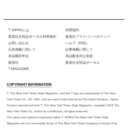
T JAPANとは
利用規約
集英社女性誌ポータル利用規約
集英社プライバシーポリシー
お問い合わせ
ヘルプ（FAQ）
広告掲載に関して
記事掲載に関して
本誌購読申込
本誌配送停止依頼
集英社
集英社女性誌ポータル
T MAGAZINE
COPYRIGHT INFORMATION
T, The New York Times Style Magazine, and the T logo are trademarks of The New
York Times Co., NY, USA, and are used under license by The Asahi Shimbun, Japan.
Content reproduced from T, The New York Times Style Magazine, copyright 2016 The
New York Times Co. and/or its contributors, all rights reserved.
The views and opinions expressed within T JAPAN The New York Times Style
Magazine are not necessarily those of The New York Times Company or those of its