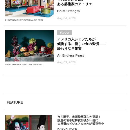
ある芸術家のアトリエ
Brute Strength
Aug 04, 2026
PHOTOGRAPH BY INGER MARIE GRINI
FOOD
アメリカ人シェフたちが
傾倒する、新しい食の習慣――
終わりなき饗宴
An Endless Feast
Aug 03, 2026
PHOTOGRAPH BY MELODY MELAMED
FEATURE
市川團子、市川染五郎らが登場！
話題の若手歌舞伎俳優が一冊に
大反響のビジュアル本が絶賛発売中
KABUKI HOPE