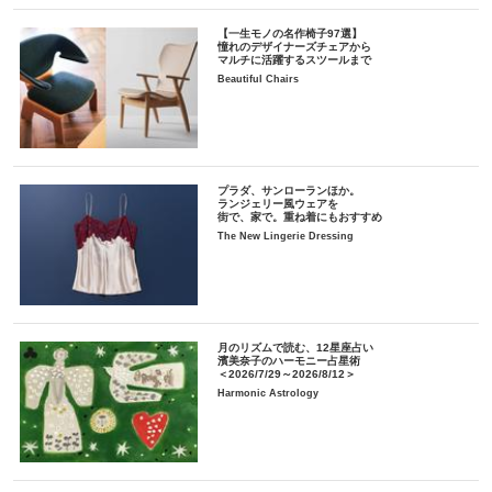
【一生モノの名作椅子97選】
憧れのデザイナーズチェアから
マルチに活躍するスツールまで
Beautiful Chairs
プラダ、サンローランほか。
ランジェリー風ウェアを
街で、家で。重ね着にもおすすめ
The New Lingerie Dressing
月のリズムで読む、12星座占い
濱美奈子のハーモニー占星術
＜2026/7/29～2026/8/12＞
Harmonic Astrology