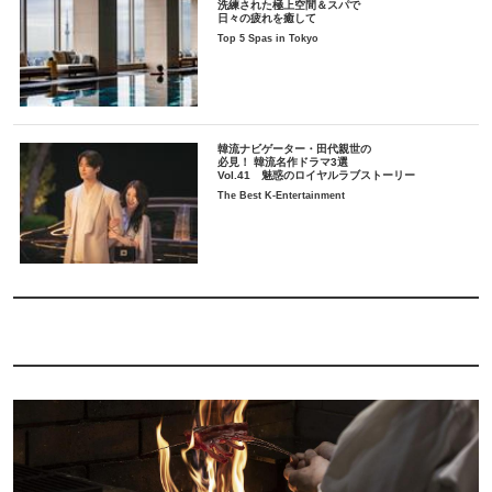
洗練された極上空間＆スパで
日々の疲れを癒して
Top 5 Spas in Tokyo
韓流ナビゲーター・田代親世の
必見！ 韓流名作ドラマ3選
Vol.41 魅惑のロイヤルラブストーリー
The Best K-Entertainment