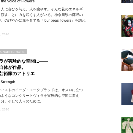
 the Voice of Flowers
、人に喜びを与え、人を癒やす。そんな花のエネルギ
手渡すことに力を尽くす人がいる。神奈川県の藤野の
、のびやかに花を育てる「four peas flowers」を訪ね
, 2026
IGN&INTERIORS
ラが実験的な空間に――
自体が作品。
芸術家のアトリエ
 Strength
ティストのイーダ・エークブラッドは、オスロに立つ
のようなコンクリートヴィラを実験的な空間に変え
自分、そして人々のために。
, 2026