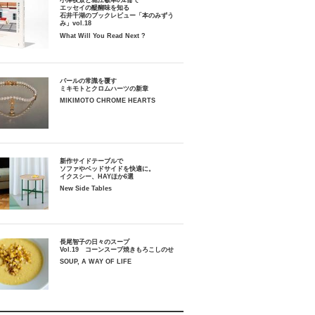
小津夜景と堀江敏幸の2冊で
エッセイの醍醐味を知る
石井千湖のブックレビュー「本のみずう
み」vol.18
What Will You Read Next ?
パールの常識を覆す
ミキモトとクロムハーツの新章
MIKIMOTO CHROME HEARTS
新作サイドテーブルで
ソファやベッドサイドを快適に。
イクスシー、HAYほか6選
New Side Tables
長尾智子の日々のスープ
Vol.19 コーンスープ焼きもろこしのせ
SOUP, A WAY OF LIFE