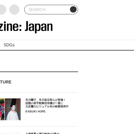
SDGs
ATURE
市川團子、市川染五郎らが登場！
話題の若手歌舞伎俳優が一冊に
大反響のビジュアル本が絶賛発売中
KABUKI HOPE