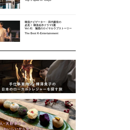
Top 5 Spas in Tokyo
韓流ナビゲーター・田代親世の
必見！ 韓流名作ドラマ3選
Vol.41 魅惑のロイヤルラブストーリー
The Best K-Entertainment