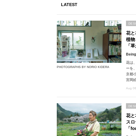
LATEST
DES
花と
植物
「草
Being
花は
PHOTOGRAPHS BY NORIO KIDERA
ーを
京都
宮岡
Aug 06
DES
花と
スロ
「fou