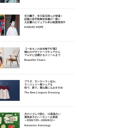
市川團子、市川染五郎らが登場！
話題の若手歌舞伎俳優が一冊に
大反響のビジュアル本が絶賛発売中
KABUKI HOPE
【一生モノの名作椅子97選】
憧れのデザイナーズチェアから
マルチに活躍するスツールまで
Beautiful Chairs
プラダ、サンローランほか。
ランジェリー風ウェアを
街で、家で。重ね着にもおすすめ
The New Lingerie Dressing
月のリズムで読む、12星座占い
濱美奈子のハーモニー占星術
＜2026/7/29～2026/8/12＞
Harmonic Astrology