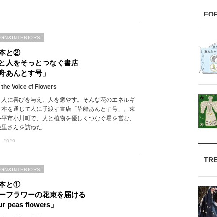
FO
IGN&INTERIORS
本と②
と人をそっとつなぐ書店
舟あんとす号」
 the Voice of Flowers
、人に喜びを与え、人を癒やす。そんな花のエネルギ
、本を通じて人に手渡す書店「草船あんとす号」。東
小平市小川町で、人と植物を優しくつなぐ場を営む、
絵里さんを訪ねた
, 2026
TR
IGN&INTERIORS
本と①
ーフラワーの花束を届ける
r peas flowers」