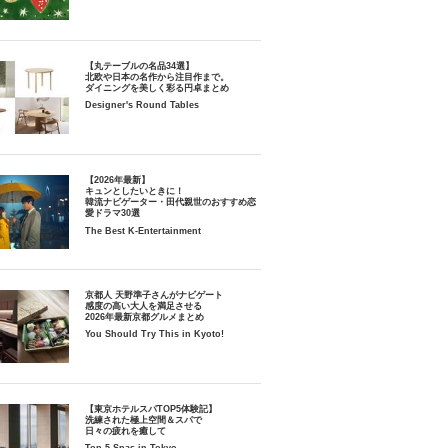
【丸テーブルの名品34選】
北欧や日本の名作から注目作まで。
ダイニングを美しく彩る円卓まとめ
Designer's Round Tables
【2026年最新】
キュンとしたいときに！
韓流ナビゲーター・田代親世のおすすめ恋
愛ドラマ30選
The Best K-Entertainment
京都人 天野準子さんがナビゲート
感度の高い大人を満足させる
2026年最新京都グルメまとめ
You Should Try This in Kyoto!
【東京ホテルスパTOP5体験記】
洗練された極上空間＆スパで
日々の疲れを癒して