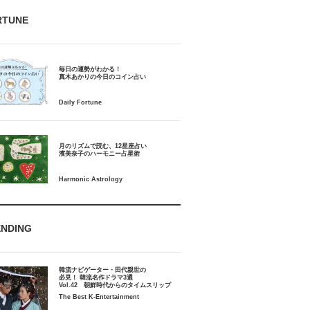
RTUNE
毎日の運勢がわかる！
月のリズムで読む、12星座占い
ENDING
韓流ナビゲーター・田代親世の
必見！ 韓流名作ドラマ3選
Vol.42 朝鮮時代からのタイムスリップ
The Best K-Entertainment