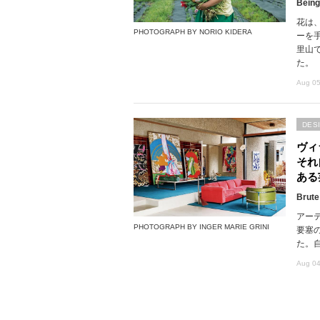
Being
花は
PHOTOGRAPH BY NORIO KIDERA
ーを
里山で
た。
Aug 05
DES
ヴィ
それ
ある
Brute
アー
PHOTOGRAPH BY INGER MARIE GRINI
要塞
た。
Aug 04