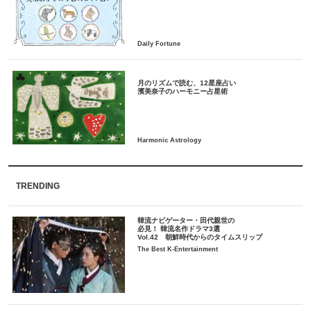
月のリズムで読む、12星座占い
TRENDING
韓流ナビゲーター・田代親世の
必見！ 韓流名作ドラマ3選
Vol.42 朝鮮時代からのタイムスリップ
The Best K-Entertainment