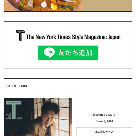
LATEST ISSUE
Design＆Luxury
June 1, 2026
本誌購読申込