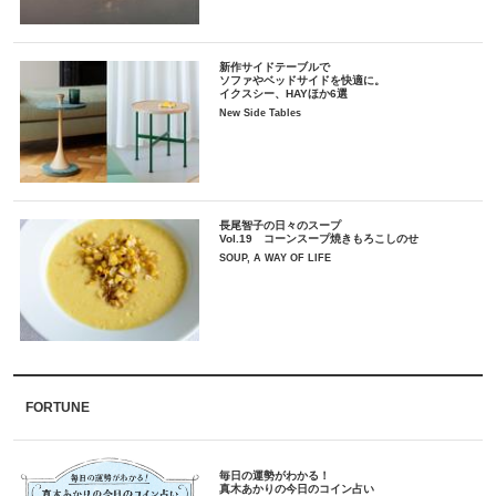
新作サイドテーブルで
ソファやベッドサイドを快適に。
イクスシー、HAYほか6選
New Side Tables
長尾智子の日々のスープ
Vol.19 コーンスープ焼きもろこしのせ
SOUP, A WAY OF LIFE
FORTUNE
毎日の運勢がわかる！