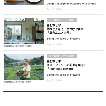
Delightful Vegetable Dishes with Drinks
Aug 07, 2026
DESIGN&INTERIORS
花と本と②
植物と人をそっとつなぐ書店
「草舟あんとす号」
Being the Voice of Flowers
Aug 06, 2026
PHOTOGRAPHS BY NORIO KIDERA
DESIGN&INTERIORS
花と本と①
スローフラワーの花束を届ける
「four peas flowers」
Being the Voice of Flowers
Aug 05, 2026
PHOTOGRAPH BY NORIO KIDERA