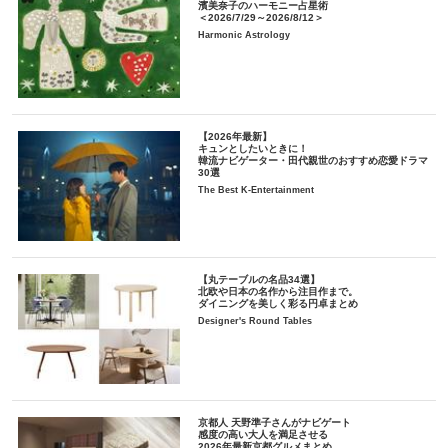
濱美奈子のハーモニー占星術
＜2026/7/29～2026/8/12＞
Harmonic Astrology
【2026年最新】
キュンとしたいときに！
韓流ナビゲーター・田代親世のおすすめ恋愛ドラマ
30選
The Best K-Entertainment
【丸テーブルの名品34選】
北欧や日本の名作から注目作まで。
ダイニングを美しく彩る円卓まとめ
Designer's Round Tables
京都人 天野準子さんがナビゲート
感度の高い大人を満足させる
2026年最新京都グルメまとめ