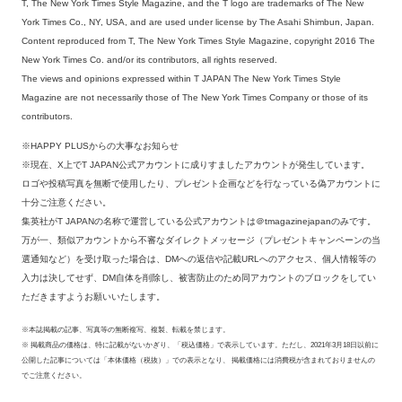
T, The New York Times Style Magazine, and the T logo are trademarks of The New
York Times Co., NY, USA, and are used under license by The Asahi Shimbun, Japan.
Content reproduced from T, The New York Times Style Magazine, copyright 2016 The
New York Times Co. and/or its contributors, all rights reserved.
The views and opinions expressed within T JAPAN The New York Times Style
Magazine are not necessarily those of The New York Times Company or those of its
contributors.
※HAPPY PLUSからの大事なお知らせ
※現在、X上でT JAPAN公式アカウントに成りすましたアカウントが発生しています。
ロゴや投稿写真を無断で使用したり、プレゼント企画などを行なっている偽アカウントに
十分ご注意ください。
集英社がT JAPANの名称で運営している公式アカウントは＠tmagazinejapanのみです。
万が一、類似アカウントから不審なダイレクトメッセージ（プレゼントキャンペーンの当
選通知など）を受け取った場合は、DMへの返信や記載URLへのアクセス、個人情報等の
入力は決してせず、DM自体を削除し、被害防止のため同アカウントのブロックをしてい
ただきますようお願いいたします。
※本誌掲載の記事、写真等の無断複写、複製、転載を禁じます。
※ 掲載商品の価格は、特に記載がないかぎり、「税込価格」で表示しています。ただし、2021年3月18日以前に
公開した記事については「本体価格（税抜）」での表示となり、 掲載価格には消費税が含まれておりませんの
でご注意ください。