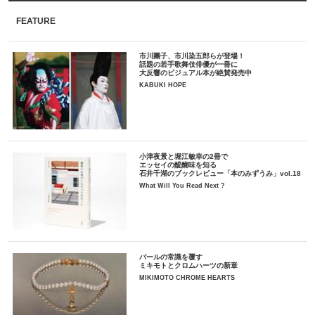
FEATURE
市川團子、市川染五郎らが登場！
話題の若手歌舞伎俳優が一冊に
大反響のビジュアル本が絶賛発売中
KABUKI HOPE
小津夜景と堀江敏幸の2冊で
エッセイの醍醐味を知る
石井千湖のブックレビュー「本のみずうみ」vol.18
What Will You Read Next ?
パールの常識を覆す
ミキモトとクロムハーツの新章
MIKIMOTO CHROME HEARTS