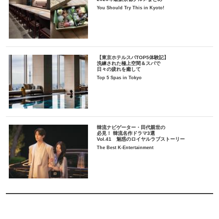
You Should Try This in Kyoto!
【東京ホテルスパTOP5体験記】
洗練された極上空間＆スパで
日々の疲れを癒して
Top 5 Spas in Tokyo
韓流ナビゲーター・田代親世の
必見！ 韓流名作ドラマ3選
Vol.41 魅惑のロイヤルラブストーリー
The Best K-Entertainment