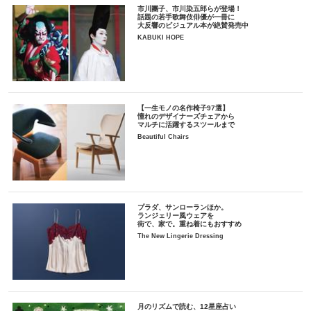
市川團子、市川染五郎らが登場！
話題の若手歌舞伎俳優が一冊に
大反響のビジュアル本が絶賛発売中
KABUKI HOPE
【一生モノの名作椅子97選】
憧れのデザイナーズチェアから
マルチに活躍するスツールまで
Beautiful Chairs
プラダ、サンローランほか。
ランジェリー風ウェアを
街で、家で。重ね着にもおすすめ
The New Lingerie Dressing
月のリズムで読む、12星座占い