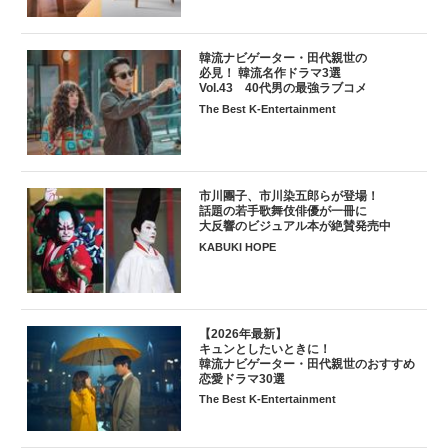
韓流ナビゲーター・田代親世の
必見！ 韓流名作ドラマ3選
Vol.43 40代男の最強ラブコメ
The Best K-Entertainment
市川團子、市川染五郎らが登場！
話題の若手歌舞伎俳優が一冊に
大反響のビジュアル本が絶賛発売中
KABUKI HOPE
【2026年最新】
キュンとしたいときに！
韓流ナビゲーター・田代親世のおすすめ
恋愛ドラマ30選
The Best K-Entertainment