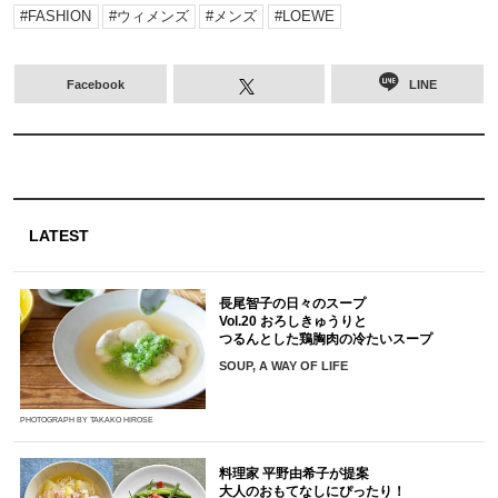
FASHION
ウィメンズ
メンズ
LOEWE
Facebook
LINE
LATEST
長尾智子の日々のスープ
Vol.20 おろしきゅうりと
つるんとした鶏胸肉の冷たいスープ
SOUP, A WAY OF LIFE
PHOTOGRAPH BY TAKAKO HIROSE
料理家 平野由希子が提案
大人のおもてなしにぴったり！