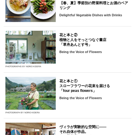
【春、夏】季節別の野菜料理とお酒のペア
リング
Delightful Vegetable Dishes with Drinks
花と本と②
植物と人をそっとつなぐ書店
「草舟あんとす号」
Being the Voice of Flowers
PHOTOGRAPHS BY NORIO KIDERA
花と本と①
スローフラワーの花束を届ける
「four peas flowers」
Being the Voice of Flowers
PHOTOGRAPH BY NORIO KIDERA
ヴィラが実験的な空間に――
それ自体が作品。