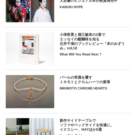
大反響のビジュアル本が絶賛発売中
KABUKI HOPE
小津夜景と堀江敏幸の2冊で
エッセイの醍醐味を知る
石井千湖のブックレビュー「本のみずう
み」vol.18
What Will You Read Next ?
パールの常識を覆す
ミキモトとクロムハーツの新章
MIKIMOTO CHROME HEARTS
新作サイドテーブルで
ソファやベッドサイドを快適に。
イクスシー、HAYほか6選