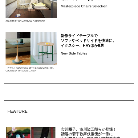
Masterpiece Chairs Selection
COURTESY OF MONTANA FURNITURE
新作サイドテーブルで
ソファやベッドサイドを快適に。
イクスシー、HAYほか6選
New Side Tables
（左から）COURTESY OF THE CONRAN SHOP,
COURTESY OF MAGIS JAPAN
FEATURE
市川團子、市川染五郎らが登場！
話題の若手歌舞伎俳優が一冊に