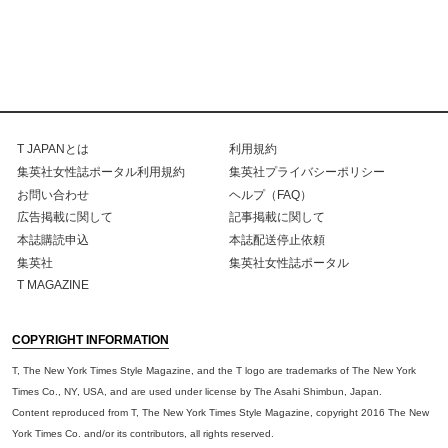
T JAPANとは
利用規約
集英社女性誌ポータル利用規約
集英社プライバシーポリシー
お問い合わせ
ヘルプ（FAQ）
広告掲載に関して
記事掲載に関して
本誌購読申込
本誌配送停止依頼
集英社
集英社女性誌ポータル
T MAGAZINE
COPYRIGHT INFORMATION
T, The New York Times Style Magazine, and the T logo are trademarks of The New York
Times Co., NY, USA, and are used under license by The Asahi Shimbun, Japan.
Content reproduced from T, The New York Times Style Magazine, copyright 2016 The New
York Times Co. and/or its contributors, all rights reserved.