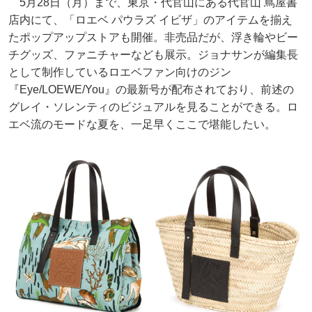
5月28日（月）まで、東京・代官山にある代官山 蔦屋書
店内にて、「ロエベ パウラズ イビザ」のアイテムを揃え
たポップアップストアも開催。非売品だが、浮き輪やビー
チグッズ、ファニチャーなども展示。ジョナサンが編集長
として制作しているロエベファン向けのジン
『Eye/LOEWE/You』の最新号が配布されており、前述の
グレイ・ソレンティのビジュアルを見ることができる。ロ
エベ流のモードな夏を、一足早くここで堪能したい。