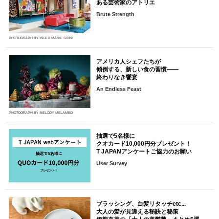
ある芸術家のアトリエ
Brute Strength
PHOTOGRAPH BY INGER MARIE GRINI
アメリカ人シェフたちが
傾倒する、新しい食の習慣――
終わりなき饗宴
An Endless Feast
PHOTOGRAPH BY MELODY MELAMED
抽選で5名様に
クオカード10,000円分プレゼント！
T JAPANアンケートご協力のお願い
User Survey
ブラッシング、白髪リタッチetc...
大人の髪が見違える秘訣と秘策