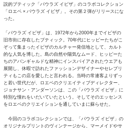
説的ブティック「パウラズ イビザ」のコラボコレクション
「ロエベ × パウラズ イビザ」。その第２弾がリリースにな
った。
「パウラズ イビザ」は、1972年から2000年までイビザの
旧市街に存在したブティック。70年代にヒッピーたちがこ
ぞって集まったイビザのカルチャー発信地として、カルト
的な人気を博した。島の自然や陽気なムード、ヒッピーた
ちのアバンギャルドな精神にインスパイアされたウエアも
展開し、休暇で訪れたファッションデザイナーやセレブリ
ティもこの店を愛したと言われる。当時の常連客よりずっ
と若い世代だが、ロエベのクリエイティブディレクター、
ジョナサン・アンダーソンは、この「パウラズ イビザ」に
特別な憧れをいだいていたという。そしてそのエッセンス
をロエベのクリエイションを通していまに蘇らせた。
今回のコラボコレクションでは、「パウラズ イビザ」の
オリジナルプリントのヴィンテージから、マーメイドやサ