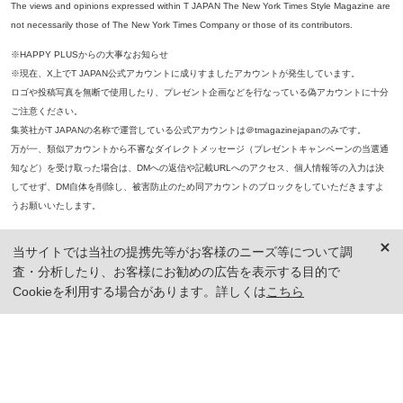
The views and opinions expressed within T JAPAN The New York Times Style Magazine are
not necessarily those of The New York Times Company or those of its contributors.
※HAPPY PLUSからの大事なお知らせ
※現在、X上でT JAPAN公式アカウントに成りすましたアカウントが発生しています。
ロゴや投稿写真を無断で使用したり、プレゼント企画などを行なっている偽アカウントに十分
ご注意ください。
集英社がT JAPANの名称で運営している公式アカウントは＠tmagazinejapanのみです。
万が一、類似アカウントから不審なダイレクトメッセージ（プレゼントキャンペーンの当選通
知など）を受け取った場合は、DMへの返信や記載URLへのアクセス、個人情報等の入力は決
してせず、DM自体を削除し、被害防止のため同アカウントのブロックをしていただきますよ
うお願いいたします。
※本誌掲載の記事、写真等の無断複写、複製、転載を禁じます。
当サイトでは当社の提携先等がお客様のニーズ等について調
※ 掲載商品の価格は、特に記載がないかぎり、「税込価格」で表示しています。ただし、2021年3月18日以前に公開し
査・分析したり、お客様にお勧めの広告を表示する目的で
た記事については「本体価格（税抜）」での表示となり、 掲載価格には消費税が含まれておりませんのでご注意くだ
さい。
Cookieを利用する場合があります。詳しくは
こちら