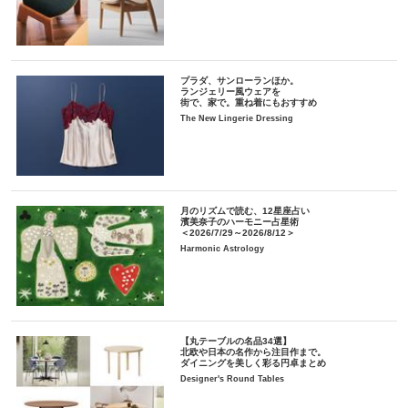
プラダ、サンローランほか。
ランジェリー風ウェアを
街で、家で。重ね着にもおすすめ
The New Lingerie Dressing
月のリズムで読む、12星座占い
濱美奈子のハーモニー占星術
＜2026/7/29～2026/8/12＞
Harmonic Astrology
【丸テーブルの名品34選】
北欧や日本の名作から注目作まで。
ダイニングを美しく彩る円卓まとめ
Designer's Round Tables