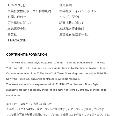
T JAPANとは
利用規約
集英社女性誌ポータル利用規約
集英社プライバシーポリシー
お問い合わせ
ヘルプ（FAQ）
広告掲載に関して
記事掲載に関して
本誌購読申込
本誌配送停止依頼
集英社
集英社女性誌ポータル
T MAGAZINE
COPYRIGHT INFORMATION
T, The New York Times Style Magazine, and the T logo are trademarks of The New
York Times Co., NY, USA, and are used under license by The Asahi Shimbun, Japan.
Content reproduced from T, The New York Times Style Magazine, copyright 2016 The
New York Times Co. and/or its contributors, all rights reserved.
The views and opinions expressed within T JAPAN The New York Times Style
Magazine are not necessarily those of The New York Times Company or those of its
contributors.
※HAPPY PLUSからの大事なお知らせ
※現在、X上でT JAPAN公式アカウントに成りすましたアカウントが発生しています。
ロゴや投稿写真を無断で使用したり、プレゼント企画などを行なっている偽アカウントに