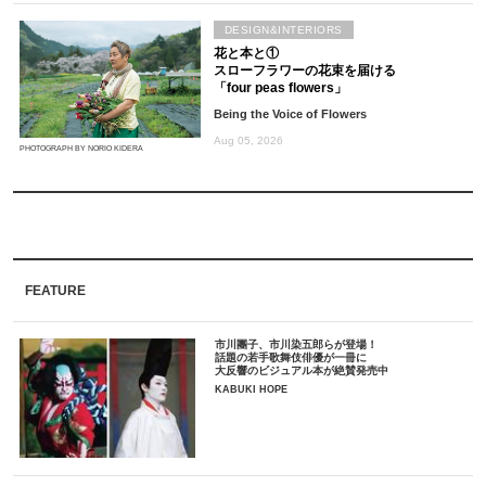
DESIGN&INTERIORS
花と本と①
スローフラワーの花束を届ける
「four peas flowers」
Being the Voice of Flowers
Aug 05, 2026
PHOTOGRAPH BY NORIO KIDERA
FEATURE
市川團子、市川染五郎らが登場！
話題の若手歌舞伎俳優が一冊に
大反響のビジュアル本が絶賛発売中
KABUKI HOPE