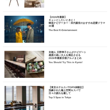
【2026年最新】
キュンとしたいときに！
韓流ナビゲーター・田代親世のおすすめ恋愛ドラマ
30選
The Best K-Entertainment
京都人 天野準子さんがナビゲート
感度の高い大人を満足させる
2026年最新京都グルメまとめ
You Should Try This in Kyoto!
【東京ホテルスパTOP5体験記】
洗練された極上空間＆スパで
日々の疲れを癒して
Top 5 Spas in Tokyo