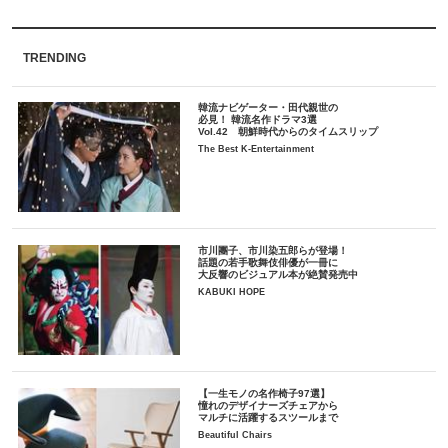
TRENDING
韓流ナビゲーター・田代親世の
必見！ 韓流名作ドラマ3選
Vol.42 朝鮮時代からのタイムスリップ
The Best K-Entertainment
市川團子、市川染五郎らが登場！
話題の若手歌舞伎俳優が一冊に
大反響のビジュアル本が絶賛発売中
KABUKI HOPE
【一生モノの名作椅子97選】
憧れのデザイナーズチェアから
マルチに活躍するスツールまで
Beautiful Chairs