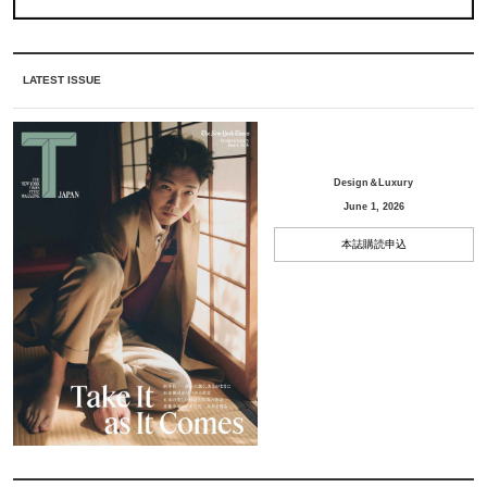
LATEST ISSUE
Design＆Luxury
June 1, 2026
本誌購読申込