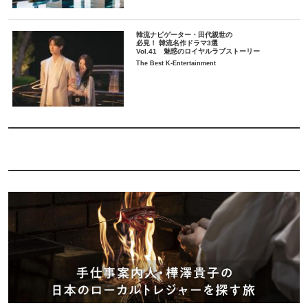
韓流ナビゲーター・田代親世の
必見！ 韓流名作ドラマ3選
Vol.41 魅惑のロイヤルラブストーリー
The Best K-Entertainment