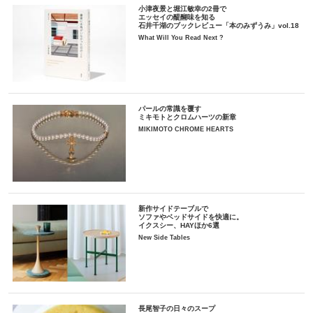
小津夜景と堀江敏幸の2冊で
エッセイの醍醐味を知る
石井千湖のブックレビュー「本のみずうみ」vol.18
What Will You Read Next ?
パールの常識を覆す
ミキモトとクロムハーツの新章
MIKIMOTO CHROME HEARTS
新作サイドテーブルで
ソファやベッドサイドを快適に。
イクスシー、HAYほか6選
New Side Tables
長尾智子の日々のスープ