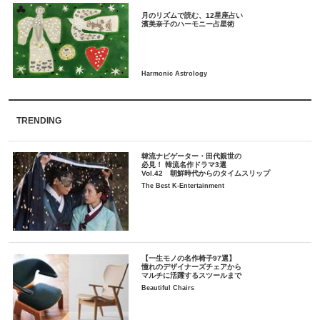
月のリズムで読む、12星座占い
TRENDING
韓流ナビゲーター・田代親世の
必見！ 韓流名作ドラマ3選
Vol.42 朝鮮時代からのタイムスリップ
The Best K-Entertainment
【一生モノの名作椅子97選】
憧れのデザイナーズチェアから
マルチに活躍するスツールまで
Beautiful Chairs