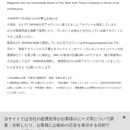
Magazine are not necessarily those of The New York Times Company or those of its
contributors.
※HAPPY PLUSからの大事なお知らせ
※現在、X上でT JAPAN公式アカウントに成りすましたアカウントが発生しています。
ロゴや投稿写真を無断で使用したり、プレゼント企画などを行なっている偽アカウントに
十分ご注意ください。
集英社がT JAPANの名称で運営している公式アカウントは＠tmagazinejapanのみです。
万が一、類似アカウントから不審なダイレクトメッセージ（プレゼントキャンペーンの当
選通知など）を受け取った場合は、DMへの返信や記載URLへのアクセス、個人情報等の
入力は決してせず、DM自体を削除し、被害防止のため同アカウントのブロックをしてい
ただきますようお願いいたします。
※本誌掲載の記事、写真等の無断複写、複製、転載を禁じます。
※ 掲載商品の価格は、特に記載がないかぎり、「税込価格」で表示しています。ただし、2021年3月18日以前に
公開した記事については「本体価格（税抜）」での表示となり、 掲載価格には消費税が含まれておりませんの
でご注意ください。
当サイトでは当社の提携先等がお客様のニーズ等について調
査・分析したり、お客様にお勧めの広告を表示する目的で