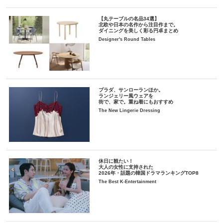
【丸テーブルの名品34選】
北欧や日本の名作から注目作まで。
ダイニングを美しく彩る円卓まとめ
Designer's Round Tables
プラダ、サンローランほか。
ランジェリー風ウェアを
街で、家で。重ね着にもおすすめ
The New Lingerie Dressing
休日に観たい！
大人の女性に支持された
2026年・話題の韓国ドラマランキングTOP8
The Best K-Entertainment