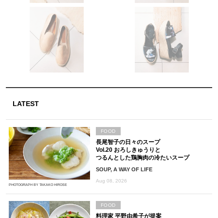
LATEST
FOOD
長尾智子の日々のスープ
Vol.20 おろしきゅうりと
つるんとした鶏胸肉の冷たいスープ
SOUP, A WAY OF LIFE
Aug 08, 2026
PHOTOGRAPH BY TAKAKO HIROSE
FOOD
料理家 平野由希子が提案