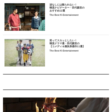
涙なしには観られない！
韓流ナビゲーター・田代親世の
おすすめ12選
The Best K-Entertainment
笑ってスカッとしたい！
韓流ドラマ通・田代親世の
【コメディ＆痛快系傑作11選】
The Best K-Entertainment