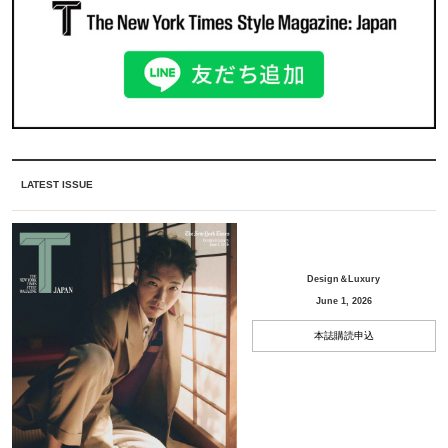
LATEST ISSUE
Design＆Luxury
June 1, 2026
本誌購読申込