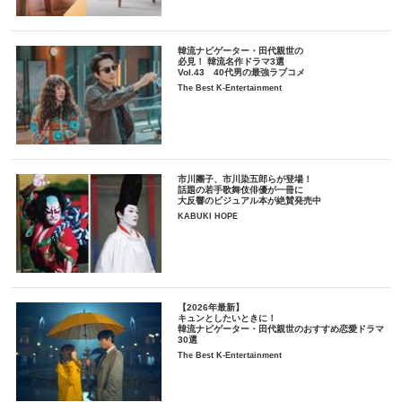
韓流ナビゲーター・田代親世の
必見！ 韓流名作ドラマ3選
Vol.43 40代男の最強ラブコメ
The Best K-Entertainment
市川團子、市川染五郎らが登場！
話題の若手歌舞伎俳優が一冊に
大反響のビジュアル本が絶賛発売中
KABUKI HOPE
【2026年最新】
キュンとしたいときに！
韓流ナビゲーター・田代親世のおすすめ恋愛ドラマ
30選
The Best K-Entertainment