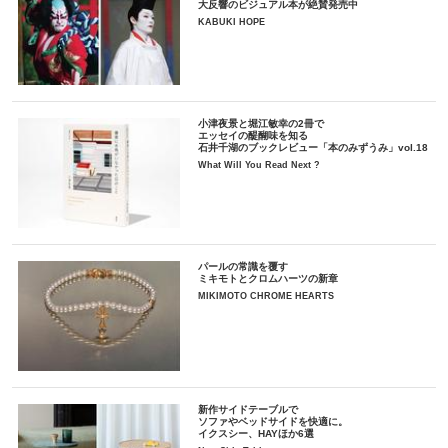
大反響のビジュアル本が絶賛発売中
KABUKI HOPE
小津夜景と堀江敏幸の2冊で
エッセイの醍醐味を知る
石井千湖のブックレビュー「本のみずうみ」vol.18
What Will You Read Next ?
パールの常識を覆す
ミキモトとクロムハーツの新章
MIKIMOTO CHROME HEARTS
新作サイドテーブルで
ソファやベッドサイドを快適に。
イクスシー、HAYほか6選