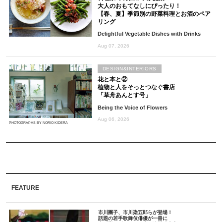
大人のおもてなしにぴったり！
【春、夏】季節別の野菜料理とお酒のペア
リング
Delightful Vegetable Dishes with Drinks
Aug 07, 2026
DESIGN&INTERIORS
花と本と②
植物と人をそっとつなぐ書店
「草舟あんとす号」
Being the Voice of Flowers
Aug 06, 2026
PHOTOGRAPHS BY NORIO KIDERA
FEATURE
市川團子、市川染五郎らが登場！
話題の若手歌舞伎俳優が一冊に