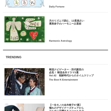
月のリズムで読む、12星座占い
TRENDING
韓流ナビゲーター・田代親世の
必見！ 韓流名作ドラマ3選
Vol.42 朝鮮時代からのタイムスリップ
The Best K-Entertainment
【一生モノの名作椅子97選】
憧れのデザイナーズチェアから
マルチに活躍するスツールまで