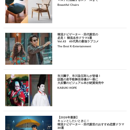
Beautiful Chairs
韓流ナビゲーター・田代親世の
必見！ 韓流名作ドラマ3選
Vol.43 40代男の最強ラブコメ
The Best K-Entertainment
市川團子、市川染五郎らが登場！
話題の若手歌舞伎俳優が一冊に
大反響のビジュアル本が絶賛発売中
KABUKI HOPE
【2026年最新】
キュンとしたいときに！
韓流ナビゲーター・田代親世のおすすめ恋愛ドラマ
30選