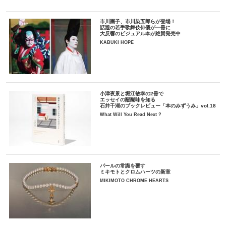
市川團子、市川染五郎らが登場！
話題の若手歌舞伎俳優が一冊に
大反響のビジュアル本が絶賛発売中
KABUKI HOPE
小津夜景と堀江敏幸の2冊で
エッセイの醍醐味を知る
石井千湖のブックレビュー「本のみずうみ」vol.18
What Will You Read Next ?
パールの常識を覆す
ミキモトとクロムハーツの新章
MIKIMOTO CHROME HEARTS