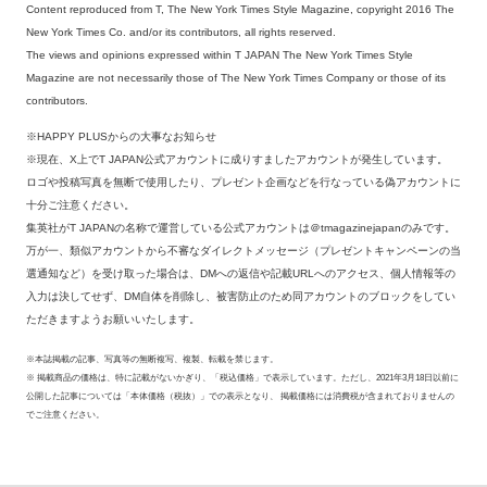
Content reproduced from T, The New York Times Style Magazine, copyright 2016 The
New York Times Co. and/or its contributors, all rights reserved.
The views and opinions expressed within T JAPAN The New York Times Style
Magazine are not necessarily those of The New York Times Company or those of its
contributors.
※HAPPY PLUSからの大事なお知らせ
※現在、X上でT JAPAN公式アカウントに成りすましたアカウントが発生しています。
ロゴや投稿写真を無断で使用したり、プレゼント企画などを行なっている偽アカウントに
十分ご注意ください。
集英社がT JAPANの名称で運営している公式アカウントは＠tmagazinejapanのみです。
万が一、類似アカウントから不審なダイレクトメッセージ（プレゼントキャンペーンの当
選通知など）を受け取った場合は、DMへの返信や記載URLへのアクセス、個人情報等の
入力は決してせず、DM自体を削除し、被害防止のため同アカウントのブロックをしてい
ただきますようお願いいたします。
※本誌掲載の記事、写真等の無断複写、複製、転載を禁じます。
※ 掲載商品の価格は、特に記載がないかぎり、「税込価格」で表示しています。ただし、2021年3月18日以前に
公開した記事については「本体価格（税抜）」での表示となり、 掲載価格には消費税が含まれておりませんの
でご注意ください。