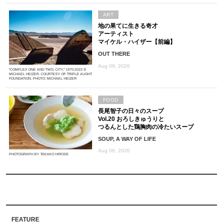
ART
地の果てに生きる奇才
アーティスト
マイケル・ハイザー【前編】
OUT THERE
Aug 09, 2026
“COMPLEX ONE AND TWO, CITY,” 1970-2022 ©
MICHAEL HEIZER. COURTESY OF TRIPLE AUGHT
FOUNDATION. PHOTO: MICHAEL HEIZER
FOOD
長尾智子の日々のスープ
Vol.20 おろしきゅうりと
つるんとした鶏胸肉の冷たいスープ
SOUP, A WAY OF LIFE
Aug 08, 2026
PHOTOGRAPH BY TAKAKO HIROSE
FEATURE