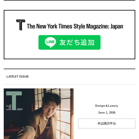
LATEST ISSUE
Design＆Luxury
June 1, 2026
本誌購読申込