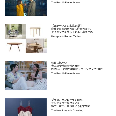
The Best K-Entertainment
【丸テーブルの名品34選】
北欧や日本の名作から注目作まで。
ダイニングを美しく彩る円卓まとめ
Designer's Round Tables
休日に観たい！
大人の女性に支持された
2026年・話題の韓国ドラマランキングTOP8
The Best K-Entertainment
プラダ、サンローランほか。
ランジェリー風ウェアを
街で、家で。重ね着にもおすすめ
The New Lingerie Dressing