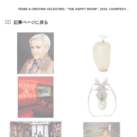
FENDI & CRISTINA CELESTINO, ‘‘THE HAPPY ROOM’’, 2016, COURTESY OF FENDI