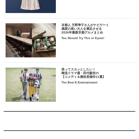
京都人 天野準子さんがナビゲート
感度の高い大人を満足させる
2026年最新京都グルメまとめ
You Should Try This in Kyoto!
笑ってスカッとしたい！
韓流ドラマ通・田代親世の
【コメディ＆痛快系傑作11選】
The Best K-Entertainment