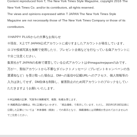
Content reproduced from T, The New York Times Style Magazine, copyright 2016 The
New York Times Co. and/or its contributors, all rights reserved.
The views and opinions expressed within T JAPAN The New York Times Style
Magazine are not necessarily those of The New York Times Company or those of its
contributors.
※HAPPY PLUSからの大事なお知らせ
※現在、X上でT JAPAN公式アカウントに成りすましたアカウントが発生しています。
ロゴや投稿写真を無断で使用したり、プレゼント企画などを行なっている偽アカウントに
十分ご注意ください。
集英社がT JAPANの名称で運営している公式アカウントは＠tmagazinejapanのみです。
万が一、類似アカウントから不審なダイレクトメッセージ（プレゼントキャンペーンの当
選通知など）を受け取った場合は、DMへの返信や記載URLへのアクセス、個人情報等の
入力は決してせず、DM自体を削除し、被害防止のため同アカウントのブロックをしてい
ただきますようお願いいたします。
※本誌掲載の記事、写真等の無断複写、複製、転載を禁じます。
※ 掲載商品の価格は、特に記載がないかぎり、「税込価格」で表示しています。ただし、2021年3月18日以前に
公開した記事については「本体価格（税抜）」での表示となり、 掲載価格には消費税が含まれておりませんの
でご注意ください。