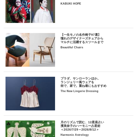
KABUKI HOPE
【一生モノの名作椅子97選】
憧れのデザイナーズチェアから
マルチに活躍するスツールまで
Beautiful Chairs
プラダ、サンローランほか。
ランジェリー風ウェアを
街で、家で。重ね着にもおすすめ
The New Lingerie Dressing
月のリズムで読む、12星座占い
濱美奈子のハーモニー占星術
＜2026/7/29～2026/8/12＞
Harmonic Astrology