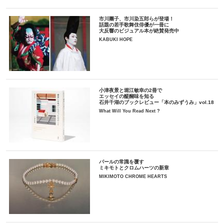
市川團子、市川染五郎らが登場！
話題の若手歌舞伎俳優が一冊に
大反響のビジュアル本が絶賛発売中
KABUKI HOPE
小津夜景と堀江敏幸の2冊で
エッセイの醍醐味を知る
石井千湖のブックレビュー「本のみずうみ」vol.18
What Will You Read Next ?
パールの常識を覆す
ミキモトとクロムハーツの新章
MIKIMOTO CHROME HEARTS