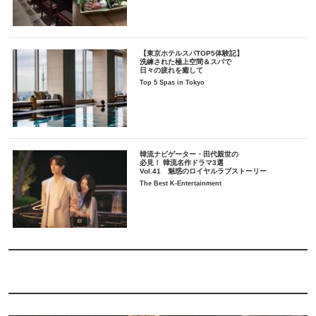
【東京ホテルスパTOP5体験記】
洗練された極上空間＆スパで
日々の疲れを癒して
Top 5 Spas in Tokyo
韓流ナビゲーター・田代親世の
必見！ 韓流名作ドラマ3選
Vol.41 魅惑のロイヤルラブストーリー
The Best K-Entertainment