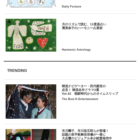
月のリズムで読む、12星座占い
TRENDING
韓流ナビゲーター・田代親世の
必見！ 韓流名作ドラマ3選
Vol.42 朝鮮時代からのタイムスリップ
The Best K-Entertainment
市川團子、市川染五郎らが登場！
話題の若手歌舞伎俳優が一冊に
大反響のビジュアル本が絶賛発売中