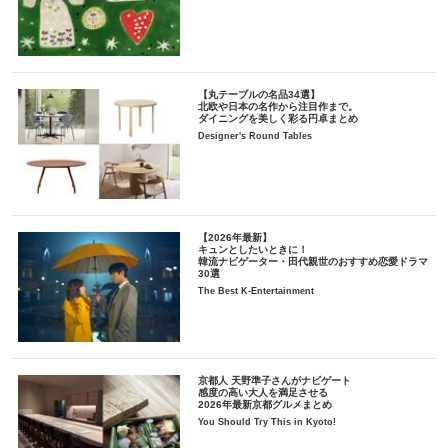
【丸テーブルの名品34選】
北欧や日本の名作から注目作まで。
ダイニングを美しく彩る円卓まとめ
Designer's Round Tables
【2026年最新】
キュンとしたいときに！
韓流ナビゲーター・田代親世のおすすめ恋愛ドラマ
30選
The Best K-Entertainment
京都人 天野準子さんがナビゲート
感度の高い大人を満足させる
2026年最新京都グルメまとめ
You Should Try This in Kyoto!