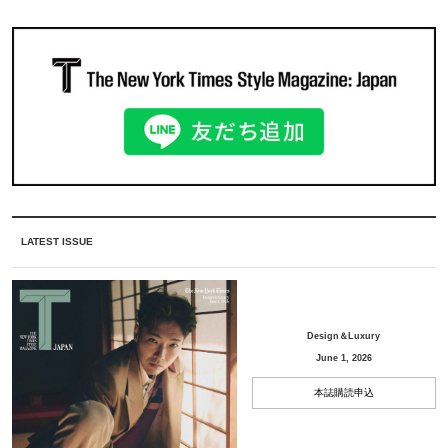
LATEST ISSUE
Design＆Luxury
June 1, 2026
本誌購読申込