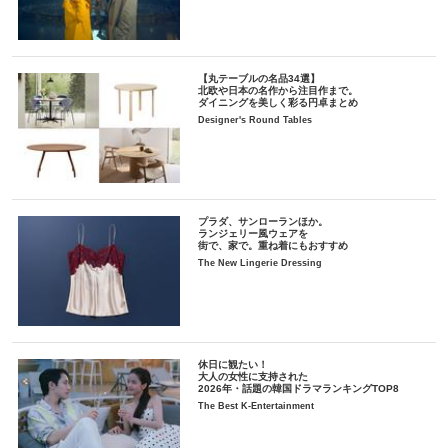
【丸テーブルの名品34選】
北欧や日本の名作から注目作まで。
ダイニングを美しく彩る円卓まとめ
Designer's Round Tables
プラダ、サンローランほか。
ランジェリー風ウェアを
街で、家で。重ね着にもおすすめ
The New Lingerie Dressing
休日に観たい！
大人の女性に支持された
2026年・話題の韓国ドラマランキングTOP8
The Best K-Entertainment