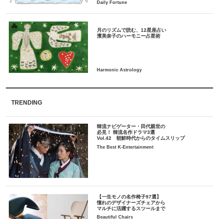
月のリズムで読む、12星座占い
TRENDING
韓流ナビゲーター・田代親世の
必見！ 韓流名作ドラマ3選
Vol.42 朝鮮時代からのタイムスリップ
The Best K-Entertainment
【一生モノの名作椅子97選】
憧れのデザイナーズチェアから
マルチに活躍するスツールまで
Beautiful Chairs