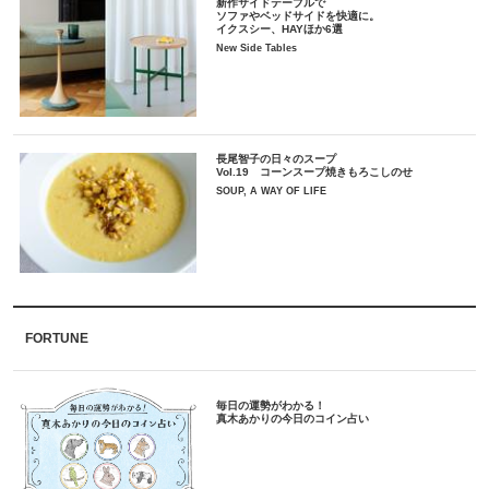
新作サイドテーブルで
ソファやベッドサイドを快適に。
イクスシー、HAYほか6選
New Side Tables
長尾智子の日々のスープ
Vol.19 コーンスープ焼きもろこしのせ
SOUP, A WAY OF LIFE
FORTUNE
毎日の運勢がわかる！