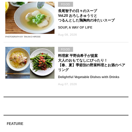
FOOD
長尾智子の日々のスープ
Vol.20 おろしきゅうりと
つるんとした鶏胸肉の冷たいスープ
SOUP, A WAY OF LIFE
Aug 08, 2026
PHOTOGRAPH BY TAKAKO HIROSE
FOOD
料理家 平野由希子が提案
大人のおもてなしにぴったり！
【春、夏】季節別の野菜料理とお酒のペア
リング
Delightful Vegetable Dishes with Drinks
Aug 07, 2026
FEATURE