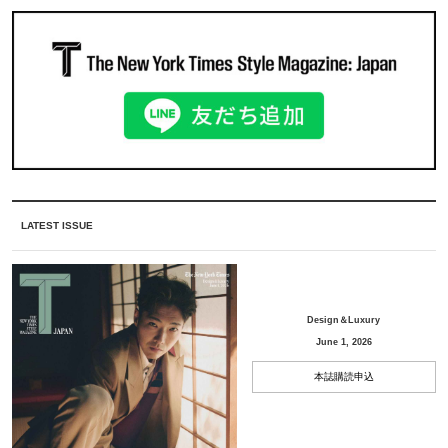
LATEST ISSUE
Design＆Luxury
June 1, 2026
本誌購読申込