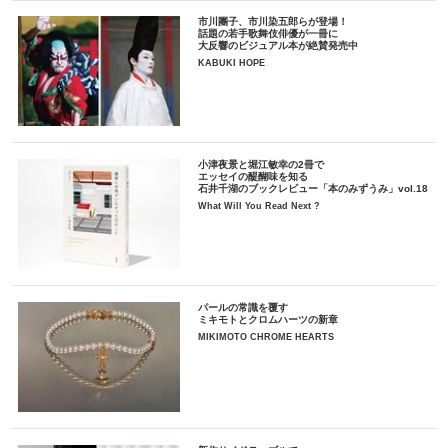
市川團子、市川染五郎らが登場！
話題の若手歌舞伎俳優が一冊に
大反響のビジュアル本が絶賛発売中
KABUKI HOPE
小津夜景と堀江敏幸の2冊で
エッセイの醍醐味を知る
石井千湖のブックレビュー「本のみずうみ」vol.18
What Will You Read Next ?
パールの常識を覆す
ミキモトとクロムハーツの新章
MIKIMOTO CHROME HEARTS