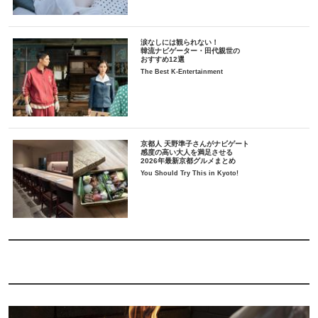
涙なしには観られない！
韓流ナビゲーター・田代親世の
おすすめ12選
The Best K-Entertainment
京都人 天野準子さんがナビゲート
感度の高い大人を満足させる
2026年最新京都グルメまとめ
You Should Try This in Kyoto!