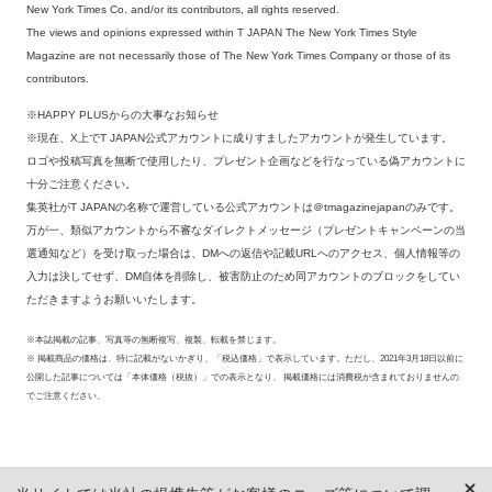
New York Times Co. and/or its contributors, all rights reserved.
The views and opinions expressed within T JAPAN The New York Times Style
Magazine are not necessarily those of The New York Times Company or those of its
contributors.
※HAPPY PLUSからの大事なお知らせ
※現在、X上でT JAPAN公式アカウントに成りすましたアカウントが発生しています。
ロゴや投稿写真を無断で使用したり、プレゼント企画などを行なっている偽アカウントに
十分ご注意ください。
集英社がT JAPANの名称で運営している公式アカウントは＠tmagazinejapanのみです。
万が一、類似アカウントから不審なダイレクトメッセージ（プレゼントキャンペーンの当
選通知など）を受け取った場合は、DMへの返信や記載URLへのアクセス、個人情報等の
入力は決してせず、DM自体を削除し、被害防止のため同アカウントのブロックをしてい
ただきますようお願いいたします。
※本誌掲載の記事、写真等の無断複写、複製、転載を禁じます。
※ 掲載商品の価格は、特に記載がないかぎり、「税込価格」で表示しています。ただし、2021年3月18日以前に
公開した記事については「本体価格（税抜）」での表示となり、 掲載価格には消費税が含まれておりませんの
でご注意ください。