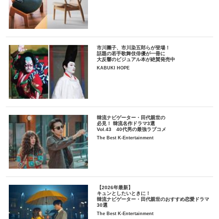
市川團子、市川染五郎らが登場！
話題の若手歌舞伎俳優が一冊に
大反響のビジュアル本が絶賛発売中
KABUKI HOPE
韓流ナビゲーター・田代親世の
必見！ 韓流名作ドラマ3選
Vol.43 40代男の最強ラブコメ
The Best K-Entertainment
【2026年最新】
キュンとしたいときに！
韓流ナビゲーター・田代親世のおすすめ恋愛ドラマ
30選
The Best K-Entertainment