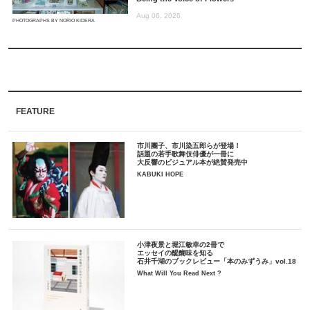
Aug 06, 2026
PHOTOGRAPHS BY NORIO KIDERA
FEATURE
市川團子、市川染五郎らが登場！
話題の若手歌舞伎俳優が一冊に
大反響のビジュアル本が絶賛発売中
KABUKI HOPE
小津夜景と堀江敏幸の2冊で
エッセイの醍醐味を知る
石井千湖のブックレビュー「本のみずうみ」vol.18
What Will You Read Next ?