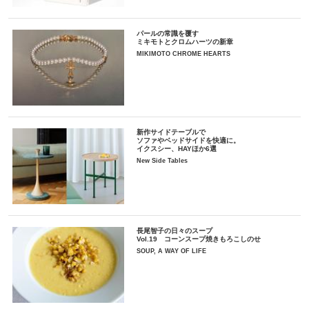
パールの常識を覆す
ミキモトとクロムハーツの新章
MIKIMOTO CHROME HEARTS
新作サイドテーブルで
ソファやベッドサイドを快適に。
イクスシー、HAYほか6選
New Side Tables
長尾智子の日々のスープ
Vol.19 コーンスープ焼きもろこしのせ
SOUP, A WAY OF LIFE