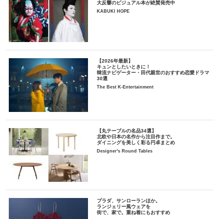
大反響のビジュアル本が絶賛発売中
KABUKI HOPE
【2026年最新】
キュンとしたいときに！
韓流ナビゲーター・田代親世のおすすめ恋愛ドラマ
30選
The Best K-Entertainment
【丸テーブルの名品34選】
北欧や日本の名作から注目作まで。
ダイニングを美しく彩る円卓まとめ
Designer's Round Tables
プラダ、サンローランほか。
ランジェリー風ウェアを
街で、家で。重ね着にもおすすめ