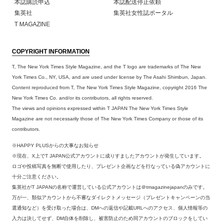
本誌購読申込
本誌配送停止依頼
集英社
集英社女性誌ポータル
T MAGAZINE
COPYRIGHT INFORMATION
T, The New York Times Style Magazine, and the T logo are trademarks of The New
York Times Co., NY, USA, and are used under license by The Asahi Shimbun, Japan.
Content reproduced from T, The New York Times Style Magazine, copyright 2016 The
New York Times Co. and/or its contributors, all rights reserved.
The views and opinions expressed within T JAPAN The New York Times Style
Magazine are not necessarily those of The New York Times Company or those of its
contributors.
※HAPPY PLUSからの大事なお知らせ
※現在、X上でT JAPAN公式アカウントに成りすましたアカウントが発生しています。
ロゴや投稿写真を無断で使用したり、プレゼント企画などを行なっている偽アカウントに
十分ご注意ください。
集英社がT JAPANの名称で運営している公式アカウントは＠tmagazinejapanのみです。
万が一、類似アカウントから不審なダイレクトメッセージ（プレゼントキャンペーンの当
選通知など）を受け取った場合は、DMへの返信や記載URLへのアクセス、個人情報等の
入力は決してせず、DM自体を削除し、被害防止のため同アカウントのブロックをしてい