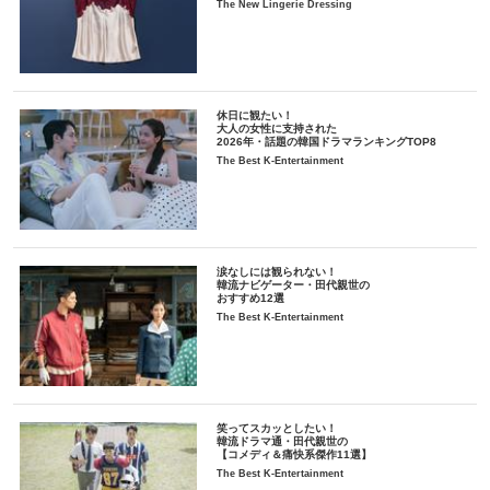
The New Lingerie Dressing
休日に観たい！
大人の女性に支持された
2026年・話題の韓国ドラマランキングTOP8
The Best K-Entertainment
涙なしには観られない！
韓流ナビゲーター・田代親世の
おすすめ12選
The Best K-Entertainment
笑ってスカッとしたい！
韓流ドラマ通・田代親世の
【コメディ＆痛快系傑作11選】
The Best K-Entertainment