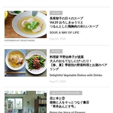
FOOD
長尾智子の日々のスープ
Vol.20 おろしきゅうりと
つるんとした鶏胸肉の冷たいスープ
SOUP, A WAY OF LIFE
Aug 08, 2026
PHOTOGRAPH BY TAKAKO HIROSE
FOOD
料理家 平野由希子が提案
大人のおもてなしにぴったり！
【春、夏】季節別の野菜料理とお酒のペア
リング
Delightful Vegetable Dishes with Drinks
Aug 07, 2026
DESIGN&INTERIORS
花と本と②
植物と人をそっとつなぐ書店
「草舟あんとす号」
Being the Voice of Flowers