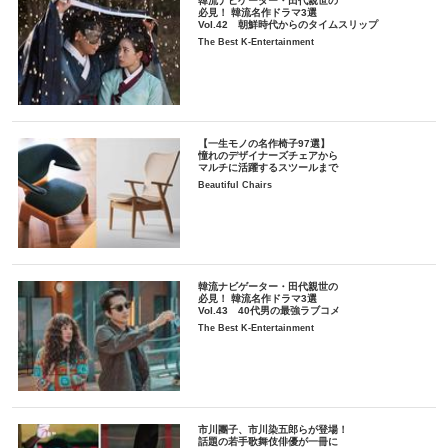
韓流ナビゲーター・田代親世の
必見！ 韓流名作ドラマ3選
Vol.42 朝鮮時代からのタイムスリップ
The Best K-Entertainment
【一生モノの名作椅子97選】
憧れのデザイナーズチェアから
マルチに活躍するスツールまで
Beautiful Chairs
韓流ナビゲーター・田代親世の
必見！ 韓流名作ドラマ3選
Vol.43 40代男の最強ラブコメ
The Best K-Entertainment
市川團子、市川染五郎らが登場！
話題の若手歌舞伎俳優が一冊に