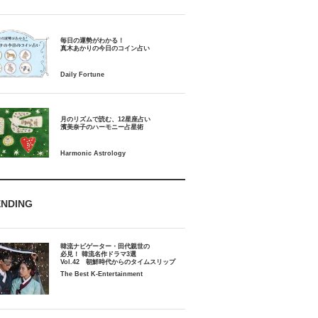
毎日の運勢がわかる！
月のリズムで読む、12星座占い
ENDING
韓流ナビゲーター・田代親世の
必見！ 韓流名作ドラマ3選
Vol.42 朝鮮時代からのタイムスリップ
The Best K-Entertainment