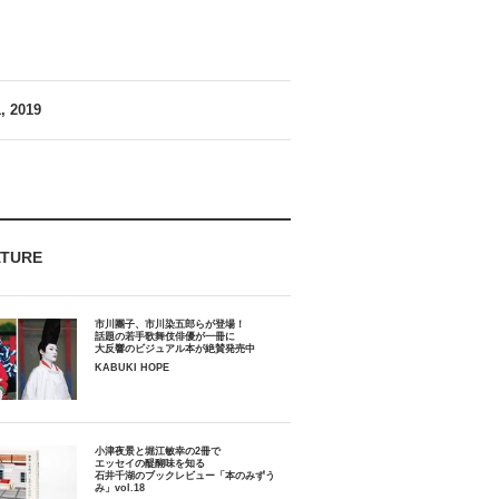
 2019
ATURE
市川團子、市川染五郎らが登場！
話題の若手歌舞伎俳優が一冊に
大反響のビジュアル本が絶賛発売中
KABUKI HOPE
小津夜景と堀江敏幸の2冊で
エッセイの醍醐味を知る
石井千湖のブックレビュー「本のみずう
み」vol.18