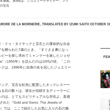
本連載。第9回は、ジュエリーデザイナー、マリ
の宝石
URORE DE LA MORINERIE, TRANSLATED BY IZUMI SAITO
OCTOBER 31,
・ドゥ・タイヤックと宝石との運命的な出会
アを贈られた7歳のとき。「すぐさま虜になっ
ルビーを探し求めてミャンマーを旅したジョゼ
FE
Rubis”（1955年）を読んだのは10代の頃。「この
クは、1996年に自身の名を冠したジュエリー
リング、宝石を虹色に配置したネックレスーー
れる石の数々は、彼女が信頼するディーラーに
うのは、とてもスピリチュアルな存在よ。直感
ld and Gems: The Jewels of
（リッゾーリ社）では、ここで紹介したお気に入りの石の魅