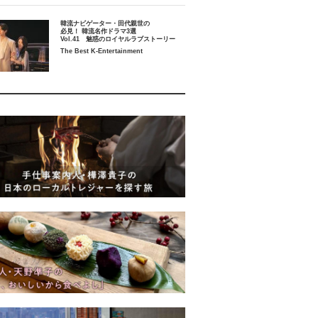
韓流ナビゲーター・田代親世の
必見！ 韓流名作ドラマ3選
Vol.41 魅惑のロイヤルラブストーリー
The Best K-Entertainment