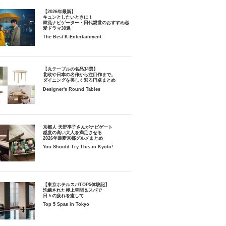
【2026年最新】
キュンとしたいときに！
韓流ナビゲーター・田代親世のおすすめ恋
愛ドラマ30選
The Best K-Entertainment
【丸テーブルの名品34選】
北欧や日本の名作から注目作まで。
ダイニングを美しく彩る円卓まとめ
Designer's Round Tables
京都人 天野準子さんがナビゲート
感度の高い大人を満足させる
2026年最新京都グルメまとめ
You Should Try This in Kyoto!
【東京ホテルスパTOP5体験記】
洗練された極上空間＆スパで
日々の疲れを癒して
Top 5 Spas in Tokyo