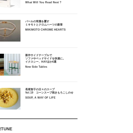
What Will You Read Next ?
パールの常識を覆す
ミキモトとクロムハーツの新章
MIKIMOTO CHROME HEARTS
新作サイドテーブルで
ソファやベッドサイドを快適に。
イクスシー、HAYほか6選
New Side Tables
長尾智子の日々のスープ
Vol.19 コーンスープ焼きもろこしのせ
SOUP, A WAY OF LIFE
RTUNE