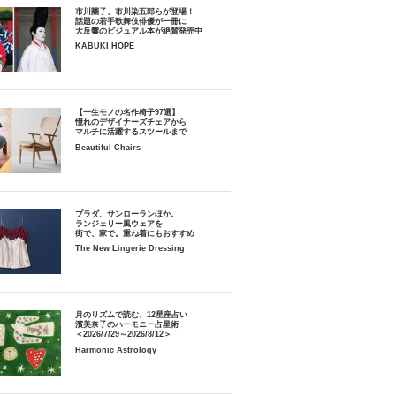
市川團子、市川染五郎らが登場！
話題の若手歌舞伎俳優が一冊に
大反響のビジュアル本が絶賛発売中
KABUKI HOPE
【一生モノの名作椅子97選】
憧れのデザイナーズチェアから
マルチに活躍するスツールまで
Beautiful Chairs
プラダ、サンローランほか。
ランジェリー風ウェアを
街で、家で。重ね着にもおすすめ
The New Lingerie Dressing
月のリズムで読む、12星座占い
濱美奈子のハーモニー占星術
＜2026/7/29～2026/8/12＞
Harmonic Astrology