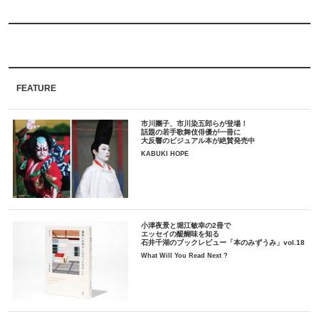
FEATURE
市川團子、市川染五郎らが登場！
話題の若手歌舞伎俳優が一冊に
大反響のビジュアル本が絶賛発売中
KABUKI HOPE
小津夜景と堀江敏幸の2冊で
エッセイの醍醐味を知る
石井千湖のブックレビュー「本のみずうみ」vol.18
What Will You Read Next ?