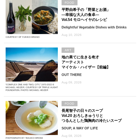
FOOD
平野由希子の「野菜とお酒」
―幸福な大人の食卓―
Vol.54 モロヘイヤのレシピ
Delightful Vegetable Dishes with Drinks
Aug 10, 2026
COURTESY OF YUKIKO HIRANO
ART
地の果てに生きる奇才
アーティスト
マイケル・ハイザー【前編】
OUT THERE
Aug 09, 2026
“COMPLEX ONE AND TWO, CITY,” 1970-2022 ©
MICHAEL HEIZER. COURTESY OF TRIPLE AUGHT
FOUNDATION. PHOTO: MICHAEL HEIZER
FOOD
長尾智子の日々のスープ
Vol.20 おろしきゅうりと
つるんとした鶏胸肉の冷たいスープ
SOUP, A WAY OF LIFE
Aug 08, 2026
PHOTOGRAPH BY TAKAKO HIROSE