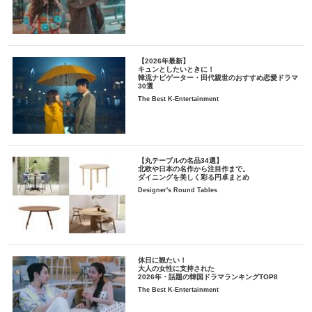
【2026年最新】
キュンとしたいときに！
韓流ナビゲーター・田代親世のおすすめ恋愛ドラマ
30選
The Best K-Entertainment
【丸テーブルの名品34選】
北欧や日本の名作から注目作まで。
ダイニングを美しく彩る円卓まとめ
Designer's Round Tables
休日に観たい！
大人の女性に支持された
2026年・話題の韓国ドラマランキングTOP8
The Best K-Entertainment