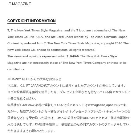
T MAGAZINE
COPYRIGHT INFORMATION
T, The New York Times Style Magazine, and the T logo are trademarks of The New
York Times Co., NY, USA, and are used under license by The Asahi Shimbun, Japan.
Content reproduced from T, The New York Times Style Magazine, copyright 2016 The
New York Times Co. and/or its contributors, all rights reserved.
The views and opinions expressed within T JAPAN The New York Times Style
Magazine are not necessarily those of The New York Times Company or those of its
contributors.
※HAPPY PLUSからの大事なお知らせ
※現在、X上でT JAPAN公式アカウントに成りすましたアカウントが発生しています。
ロゴや投稿写真を無断で使用したり、プレゼント企画などを行なっている偽アカウントに
十分ご注意ください。
集英社がT JAPANの名称で運営している公式アカウントは＠tmagazinejapanのみです。
万が一、類似アカウントから不審なダイレクトメッセージ（プレゼントキャンペーンの当
選通知など）を受け取った場合は、DMへの返信や記載URLへのアクセス、個人情報等の
入力は決してせず、DM自体を削除し、被害防止のため同アカウントのブロックをしてい
ただきますようお願いいたします。