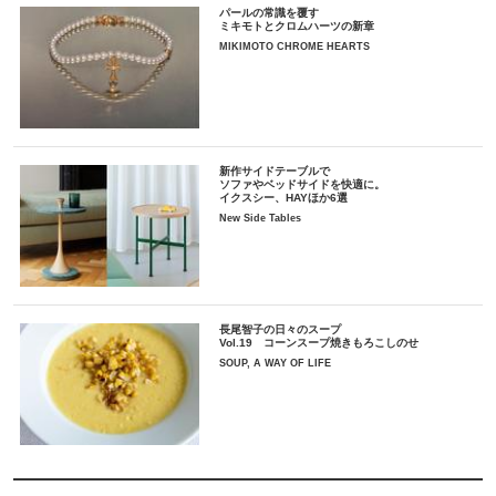
パールの常識を覆す
ミキモトとクロムハーツの新章
MIKIMOTO CHROME HEARTS
新作サイドテーブルで
ソファやベッドサイドを快適に。
イクスシー、HAYほか6選
New Side Tables
長尾智子の日々のスープ
Vol.19 コーンスープ焼きもろこしのせ
SOUP, A WAY OF LIFE