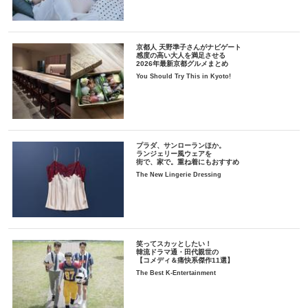
京都人 天野準子さんがナビゲート
感度の高い大人を満足させる
2026年最新京都グルメまとめ
You Should Try This in Kyoto!
プラダ、サンローランほか。
ランジェリー風ウェアを
街で、家で。重ね着にもおすすめ
The New Lingerie Dressing
笑ってスカッとしたい！
韓流ドラマ通・田代親世の
【コメディ＆痛快系傑作11選】
The Best K-Entertainment