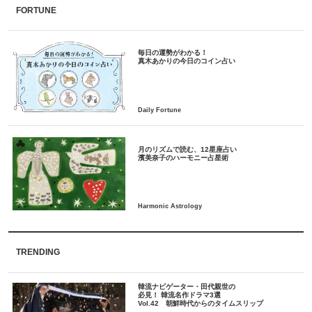
FORTUNE
毎日の運勢がわかる！
月のリズムで読む、12星座占い
TRENDING
韓流ナビゲーター・田代親世の
必見！ 韓流名作ドラマ3選
Vol.42 朝鮮時代からのタイムスリップ