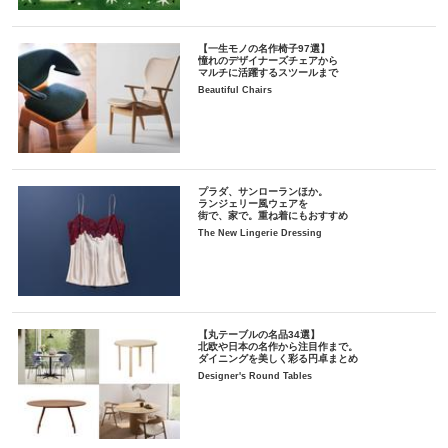
【一生モノの名作椅子97選】
憧れのデザイナーズチェアから
マルチに活躍するスツールまで
Beautiful Chairs
プラダ、サンローランほか。
ランジェリー風ウェアを
街で、家で。重ね着にもおすすめ
The New Lingerie Dressing
【丸テーブルの名品34選】
北欧や日本の名作から注目作まで。
ダイニングを美しく彩る円卓まとめ
Designer's Round Tables