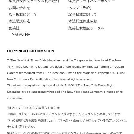
集英社女性誌ポータル利用規約
集英社プライバシーポリシー
お問い合わせ
ヘルプ（FAQ）
広告掲載に関して
記事掲載に関して
本誌購読申込
本誌配送停止依頼
集英社
集英社女性誌ポータル
T MAGAZINE
COPYRIGHT INFORMATION
T, The New York Times Style Magazine, and the T logo are trademarks of The New
York Times Co., NY, USA, and are used under license by The Asahi Shimbun, Japan.
Content reproduced from T, The New York Times Style Magazine, copyright 2016 The
New York Times Co. and/or its contributors, all rights reserved.
The views and opinions expressed within T JAPAN The New York Times Style
Magazine are not necessarily those of The New York Times Company or those of its
contributors.
※HAPPY PLUSからの大事なお知らせ
※現在、X上でT JAPAN公式アカウントに成りすましたアカウントが発生しています。
ロゴや投稿写真を無断で使用したり、プレゼント企画などを行なっている偽アカウントに
十分ご注意ください。
集英社がT JAPANの名称で運営している公式アカウントは＠tmagazinejapanのみです。