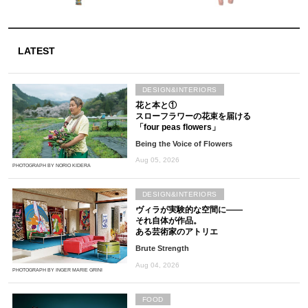
LATEST
DESIGN&INTERIORS
花と本と①
スローフラワーの花束を届ける
「four peas flowers」
Being the Voice of Flowers
Aug 05, 2026
PHOTOGRAPH BY NORIO KIDERA
DESIGN&INTERIORS
ヴィラが実験的な空間に――
それ自体が作品。
ある芸術家のアトリエ
Brute Strength
Aug 04, 2026
PHOTOGRAPH BY INGER MARIE GRINI
FOOD