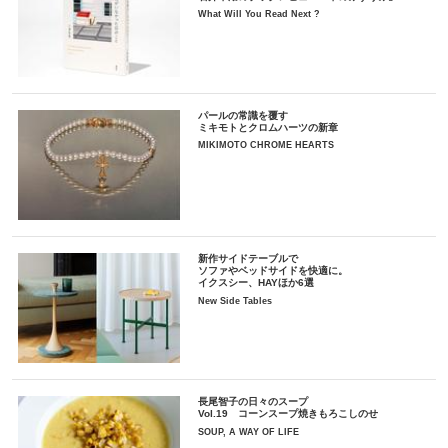
What Will You Read Next ?
パールの常識を覆す
ミキモトとクロムハーツの新章
MIKIMOTO CHROME HEARTS
新作サイドテーブルで
ソファやベッドサイドを快適に。
イクスシー、HAYほか6選
New Side Tables
長尾智子の日々のスープ
Vol.19 コーンスープ焼きもろこしのせ
SOUP, A WAY OF LIFE