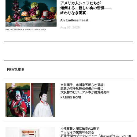
アメリカ人シェフたちが
傾倒する、新しい食の習慣――
終わりなき饗宴
An Endless Feast
Aug 03, 2026
PHOTOGRAPH BY MELODY MELAMED
FEATURE
市川團子、市川染五郎らが登場！
話題の若手歌舞伎俳優が一冊に
大反響のビジュアル本が絶賛発売中
KABUKI HOPE
小津夜景と堀江敏幸の2冊で
エッセイの醍醐味を知る
石井千湖のブックレビュー「本のみずうみ」vol.18