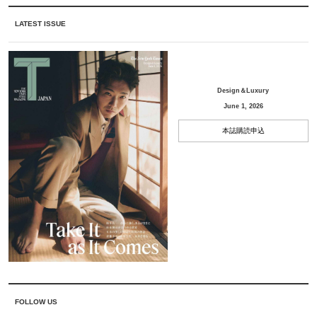
LATEST ISSUE
Design＆Luxury
June 1, 2026
本誌購読申込
FOLLOW US