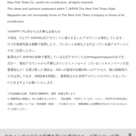
New York Times Co. and/or its contributors, all rights reserved.
The views and opinions expressed within T JAPAN The New York Times Style
Magazine are not necessarily those of The New York Times Company or those of its
contributors.
※HAPPY PLUSからの大事なお知らせ
※現在、X上でT JAPAN公式アカウントに成りすましたアカウントが発生しています。
ロゴや投稿写真を無断で使用したり、プレゼント企画などを行なっている偽アカウントに
十分ご注意ください。
集英社がT JAPANの名称で運営している公式アカウントは＠tmagazinejapanのみです。
万が一、類似アカウントから不審なダイレクトメッセージ（プレゼントキャンペーンの当
選通知など）を受け取った場合は、DMへの返信や記載URLへのアクセス、個人情報等の
入力は決してせず、DM自体を削除し、被害防止のため同アカウントのブロックをしてい
ただきますようお願いいたします。
※本誌掲載の記事、写真等の無断複写、複製、転載を禁じます。
※ 掲載商品の価格は、特に記載がないかぎり、「税込価格」で表示しています。ただし、2021年3月18日以前に
公開した記事については「本体価格（税抜）」での表示となり、 掲載価格には消費税が含まれておりませんの
でご注意ください。