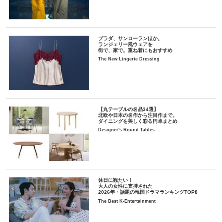
プラダ、サンローランほか。
ランジェリー風ウェアを
街で、家で。重ね着にもおすすめ
The New Lingerie Dressing
【丸テーブルの名品34選】
北欧や日本の名作から注目作まで。
ダイニングを美しく彩る円卓まとめ
Designer's Round Tables
休日に観たい！
大人の女性に支持された
2026年・話題の韓国ドラマランキングTOP8
The Best K-Entertainment