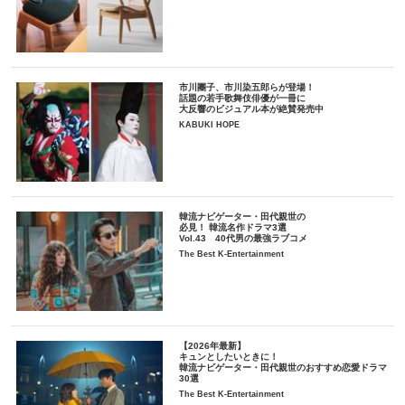
市川團子、市川染五郎らが登場！
話題の若手歌舞伎俳優が一冊に
大反響のビジュアル本が絶賛発売中
KABUKI HOPE
韓流ナビゲーター・田代親世の
必見！ 韓流名作ドラマ3選
Vol.43 40代男の最強ラブコメ
The Best K-Entertainment
【2026年最新】
キュンとしたいときに！
韓流ナビゲーター・田代親世のおすすめ恋愛ドラマ
30選
The Best K-Entertainment