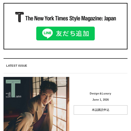
LATEST ISSUE
Design＆Luxury
June 1, 2026
本誌購読申込