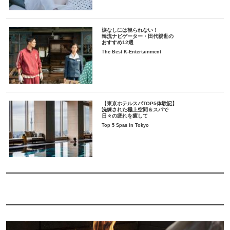
涙なしには観られない！
韓流ナビゲーター・田代親世の
おすすめ12選
The Best K-Entertainment
【東京ホテルスパTOP5体験記】
洗練された極上空間＆スパで
日々の疲れを癒して
Top 5 Spas in Tokyo