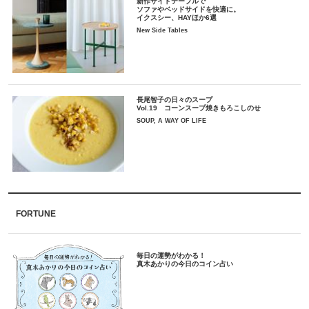
新作サイドテーブルで
ソファやベッドサイドを快適に。
イクスシー、HAYほか6選
New Side Tables
長尾智子の日々のスープ
Vol.19 コーンスープ焼きもろこしのせ
SOUP, A WAY OF LIFE
FORTUNE
毎日の運勢がわかる！