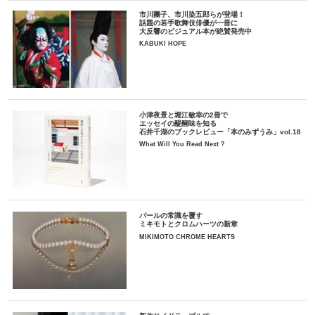
市川團子、市川染五郎らが登場！
話題の若手歌舞伎俳優が一冊に
大反響のビジュアル本が絶賛発売中
KABUKI HOPE
小津夜景と堀江敏幸の2冊で
エッセイの醍醐味を知る
石井千湖のブックレビュー「本のみずうみ」vol.18
What Will You Read Next ?
パールの常識を覆す
ミキモトとクロムハーツの新章
MIKIMOTO CHROME HEARTS