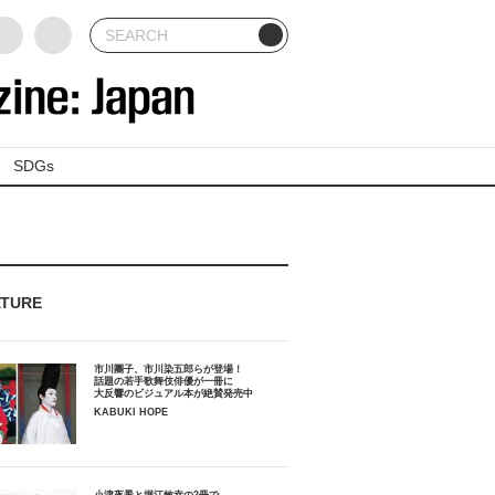
SDGs
ATURE
市川團子、市川染五郎らが登場！
話題の若手歌舞伎俳優が一冊に
大反響のビジュアル本が絶賛発売中
KABUKI HOPE