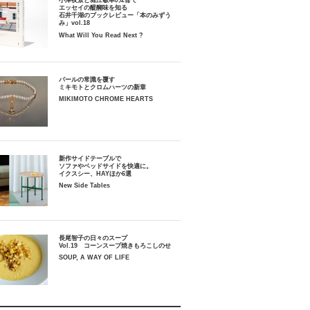
小津夜景と堀江敏幸の2冊で
エッセイの醍醐味を知る
石井千湖のブックレビュー「本のみずう
み」vol.18
What Will You Read Next ?
パールの常識を覆す
ミキモトとクロムハーツの新章
MIKIMOTO CHROME HEARTS
新作サイドテーブルで
ソファやベッドサイドを快適に。
イクスシー、HAYほか6選
New Side Tables
長尾智子の日々のスープ
Vol.19 コーンスープ焼きもろこしのせ
SOUP, A WAY OF LIFE