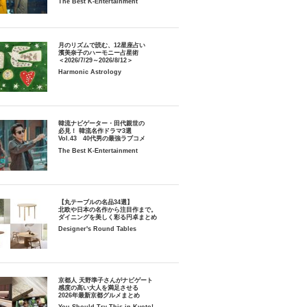
The Best K-Entertainment
月のリズムで読む、12星座占い
濱美奈子のハーモニー占星術
＜2026/7/29～2026/8/12＞
Harmonic Astrology
韓流ナビゲーター・田代親世の
必見！ 韓流名作ドラマ3選
Vol.43 40代男の最強ラブコメ
The Best K-Entertainment
【丸テーブルの名品34選】
北欧や日本の名作から注目作まで。
ダイニングを美しく彩る円卓まとめ
Designer's Round Tables
京都人 天野準子さんがナビゲート
感度の高い大人を満足させる
2026年最新京都グルメまとめ