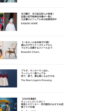
市川團子、市川染五郎らが登場！
話題の若手歌舞伎俳優が一冊に
大反響のビジュアル本が絶賛発売中
KABUKI HOPE
【一生モノの名作椅子97選】
憧れのデザイナーズチェアから
マルチに活躍するスツールまで
Beautiful Chairs
プラダ、サンローランほか。
ランジェリー風ウェアを
街で、家で。重ね着にもおすすめ
The New Lingerie Dressing
【2026年最新】
キュンとしたいときに！
韓流ナビゲーター・田代親世のおすすめ恋
愛ドラマ30選