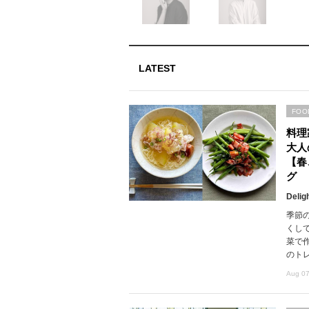
LATEST
FOO
料理
大人
【春
グ
Delig
季節
くし
菜で
のト
Aug 07