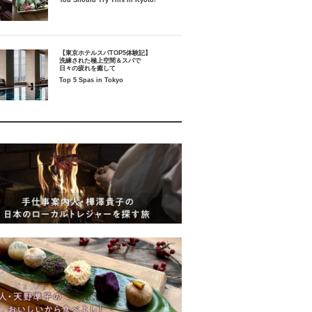
You Should Try This in Kyoto!
【東京ホテルスパTOP5体験記】
洗練された極上空間＆スパで
日々の疲れを癒して
Top 5 Spas in Tokyo