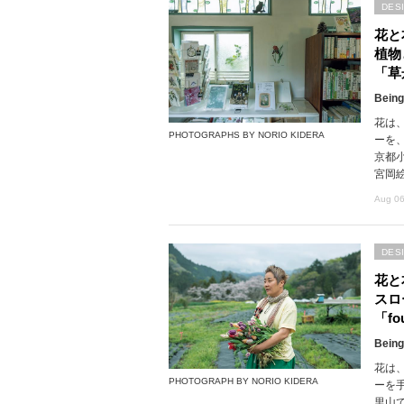
DES
花と
植物
「草
Being
花は
PHOTOGRAPHS BY NORIO KIDERA
ーを
京都
宮岡
Aug 06
DES
花と
スロ
「fou
Being
花は
PHOTOGRAPH BY NORIO KIDERA
ーを
里山で