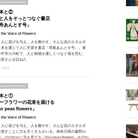
IGN&INTERIORS
本と②
と人をそっとつなぐ書店
舟あんとす号」
 the Voice of Flowers
、人に喜びを与え、人を癒やす。そんな花のエネルギ
、本を通じて人に手渡す書店「草船あんとす号」。東
小平市小川町で、人と植物を優しくつなぐ場を営む、
絵里さんを訪ねた
, 2026
IGN&INTERIORS
本と①
ーフラワーの花束を届ける
r peas flowers」
 the Voice of Flowers
、人に喜びを与え、人を癒やす。そんな花のエネルギ
手渡すことに力を尽くす人がいる。神奈川県の藤野の
、のびやかに花を育てる「four peas flowers」を訪ね