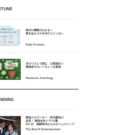
RTUNE
毎日の運勢がわかる！
月のリズムで読む、12星座占い
ENDING
韓流ナビゲーター・田代親世の
必見！ 韓流名作ドラマ3選
Vol.42 朝鮮時代からのタイムスリップ
The Best K-Entertainment