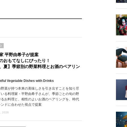
D
家 平野由希子が提案
のおもてなしにぴったり！
、夏】季節別の野菜料理とお酒のペアリン
htful Vegetable Dishes with Drinks
の野菜が持つ本来の美味しさを引き出すことを知り尽
ている料理家・平野由希子さんが、季節ごとの旬の野
作るお料理と、相性のよいお酒のペアリングを、時代
レンドに合わせた視点で提案
, 2026